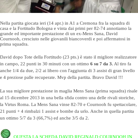
Nella partita giocata ieri (14 apr.) in A1 a Cremona fra la squadra di
casa e la Fortitudo Bologna e vinta dai primi per 82-74 annotiamo la
grande ed importante prestazione di un ex-Mens Sana, David
Cournooh, cresciuto nelle giovanili biancoverdi e poi affermatosi in
prima squadra.
David dopo Tote della Fortitudo (23 pts.) è stato il migliore realizzatore
in campo, 22 punti in 30 minuti con un ottimo
6 su 7 da 3.
Al tiro fa
anche 1/4 da due, 2/2 ai libero con l'aggiunta di 3 assist di gran livello
e 4 preziose palle recuperate. Mvp della partita. Bravo David !!!
La sua migliore prestazione in maglia Mens Sana (prima squadra) risale
al 15 dicembre 2013 in una bella sfida contro una delle rivali storiche,
la Virtus Roma. La Mens Sana vinse 82-70 e Cournooh fu spettacolare,
21 punti + 4 rimbalzi 1 assist e bombe da urlo. Anche in quella partita
un ottimo 5/7 da 3 (66,7%) ed anche 3/5 da 2.
QUESTA LA SCHEDA DAVID REGINALD COURNOOH IN