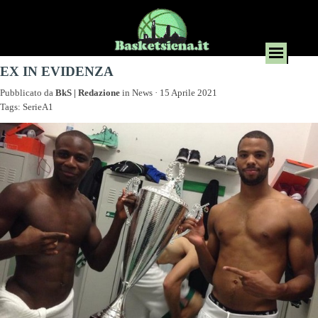
EX IN EVIDENZA
Pubblicato da
BkS | Redazione
in
News
· 15 Aprile 2021
Tags:
SerieA1