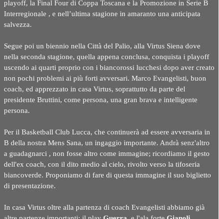
playoff, la Final Four di Coppa Toscana e la Promozione in Serie B
Interregionale , e nell’ultima stagione in amaranto una anticipata
salvezza.
Segue poi un biennio nella Città del Palio, alla Virtus Siena dove
nella seconda stagione, quella appena conclusa, conquista i playoff
uscendo ai quarti proprio con i biancorossi lucchesi dopo aver creato
non pochi problemi ai più forti avversari. Marco Evangelisti, buon
coach, ed apprezzato in casa Virtus, soprattutto da parte del
presidente Bruttini, come persona, una gran brava e intelligente
persona.
Per il Basketball Club Lucca, che continuerà ad essere avversaria in
B della nostra Mens Sana, un ingaggio importante. Andrà senz'altro
a guadagnarci , non fosse altro come immagine; ricordiamo il gesto
dell'ex
coach,
con il dito medio al cielo, rivolto verso la tifoseria
biancoverde. Proponiamo di fare di questa immagine il suo biglietto
di presentazione.
In casa Virtus oltre alla partenza di coach Evangelisti abbiamo
già
altre partenze importanti: il play
Guerra
, e l'ala forte
Gianoli
.