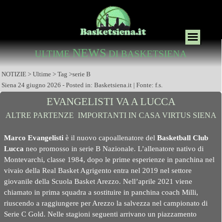
NEWS
ULTIME
DI BASKETSIENA
NOTIZIE > Ultime > Tag >serie B
Siena 24 giugno 2026 - Posted in: Basketsiena.it | Fonte: f.s.
EVANGELISTI VA A LUCCA
ALTRE PARTENZE IMPORTANTI IN CASA VIRTUS SIENA
Marco Evangelisti
è il nuovo capoallenatore del
Basketball Club
Lucca
neo promosso in serie B Nazionale. L’allenatore nativo di
Montevarchi, classe 1984, dopo le prime esperienze in panchina nel
vivaio della Real Basket Agrigento entra nel 2019 nel settore
giovanile della Scuola Basket Arezzo. Nell’aprile 2021 viene
chiamato in prima squadra a sostituire in panchina coach Milli,
riuscendo a raggiungere per Arezzo la salvezza nel campionato di
Serie C Gold.
Nelle stagioni seguenti arrivano un piazzamento