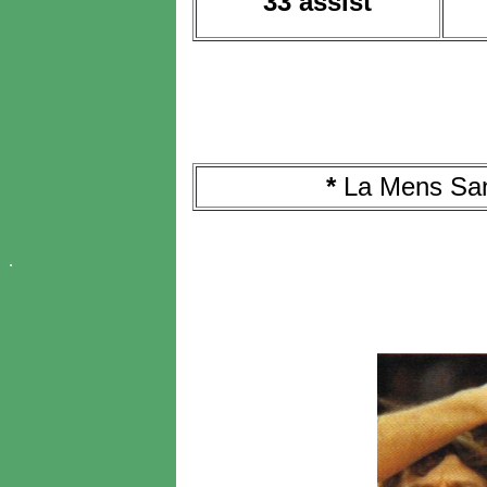
33 assist
*
La Mens Sana 