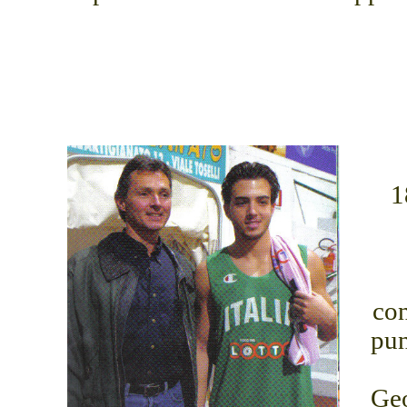
1
con
pun
Geo