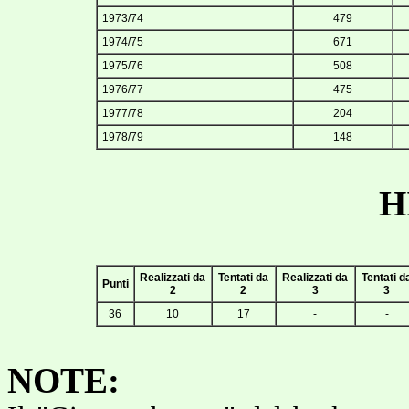
1973/74
479
1974/75
671
1975/76
508
1976/77
475
1977/78
204
1978/79
148
H
Realizzati da
Tentati da
Realizzati da
Tentati d
Punti
2
2
3
3
36
10
17
-
-
NOTE: