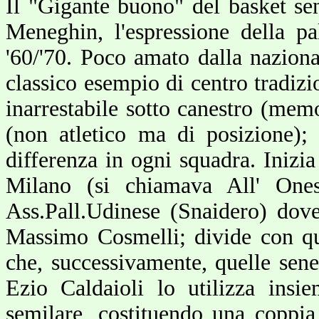
Il "Gigante buono" del basket se
Meneghin, l'espressione della pa
'60/'70. Poco amato dalla nazional
classico esempio di centro tradizi
inarrestabile sotto canestro (mem
(non atletico ma di posizione);
differenza in ogni squadra. Inizia
Milano (si chiamava All' Ones
Ass.Pall.Udinese (Snaidero) dove
Massimo Cosmelli; divide con que
che, successivamente, quelle sen
Ezio Caldaioli lo utilizza insi
semilare, costituendo una coppia 