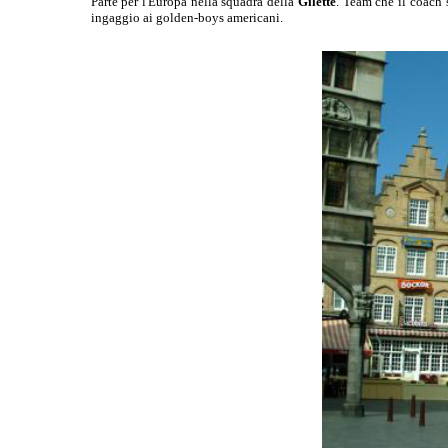
Parte per l'Europa nella squadra della
Gilette
. Team che il coach 
ingaggio ai golden-boys americani.