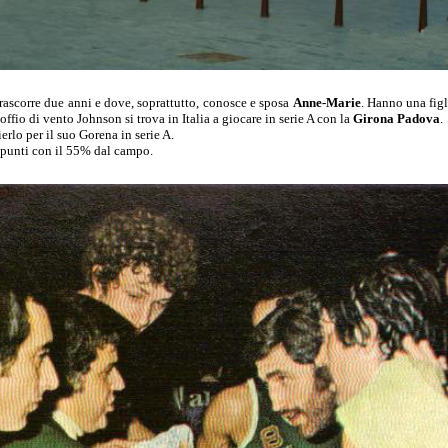
trascorre due anni e dove, soprattutto, conosce e sposa
Anne-Marie
. Hanno una fig
offio di vento Johnson si trova in Italia a giocare in serie A con la
Girona Padova
.
erlo per il suo Gorena in serie A.
 punti con il 55% dal campo.