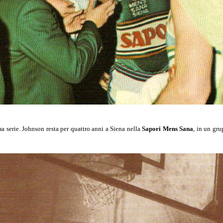
 serie. Johnson resta per quattro anni a Siena nella
Sapori Mens Sana
, in un gru