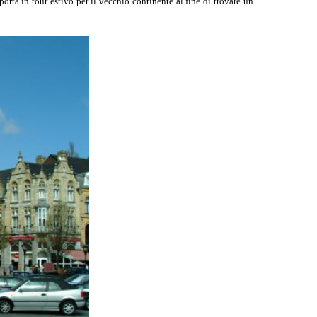
orta in tour estivo per il vecchio continente al fine di trovare un