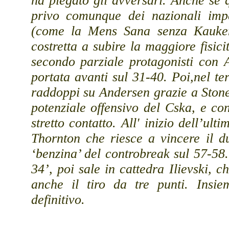
ha piegato gli avversari. Anche se
privo comunque dei nazionali impe
(come la Mens Sana senza Kauken
costretta a subire la maggiore fisic
secondo parziale protagonisti con 
portata avanti sul 31-40. Poi,nel te
raddoppi su Andersen grazie a Stone
potenziale offensivo del Cska, e co
stretto contatto. All' inizio dell’ul
Thornton che riesce a vincere il 
‘benzina’ del controbreak sul 57-58.
34’, poi sale in cattedra Ilievski, c
anche il tiro da tre punti. Insie
definitivo.