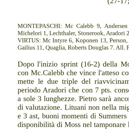
(27-17
MONTEPASCHI: Mc Calebb 9, Andersen 6, 
Michelori 1, Lechthaler, Stonerook, Aradori 
VIRTUS: Mc Intyre 6, Koponen 13, Person, P
Gailius 11, Quaglia, Roberts Douglas 7. All. F
Dopo l'inizio sprint (16-2) della M
con Mc.Calebb che vince l'atteso co
mette le due triple del riavvicina
periodo Aradori che con 7 pts. conse
a sole 3 lunghezze. Pietro sarà anc
di valutazione. Lituani non nella mi
e 3 ast, buoni momenti di Summers (1
disponibilità di Moss nel tamponare