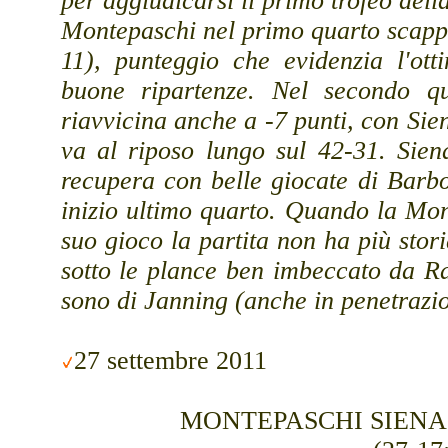
per aggiudicarsi il primo trofeo del
Montepaschi nel primo quarto scapp
11), punteggio che evidenzia l'ott
buone ripartenze. Nel secondo q
riavvicina anche a -7 punti, con Si
va al riposo lungo sul 42-31. Sien
recupera con belle giocate di Barb
inizio ultimo quarto. Quando la Mon
suo gioco la partita non ha più sto
sotto le plance ben imbeccato da Ras
sono di Janning (anche in penetrazi
27 settembre 2011
MONTEPASCHI SIENA