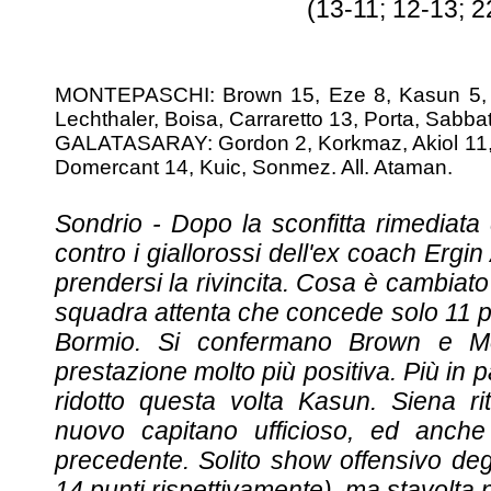
(13-11; 12-13; 2
MONTEPASCHI: Brown 15, Eze 8, Kasun 5, 
Lechthaler, Boisa, Carraretto 13, Porta, Sabbati
GALATASARAY: Gordon 2, Korkmaz, Akiol 11, A
Domercant 14, Kuic, Sonmez. All. Ataman.
Sondrio - Dopo la sconfitta rimediata d
contro i giallorossi dell'ex coach Er
prendersi la rivincita. Cosa è cambiat
squadra attenta che concede solo 11 pu
Bormio. Si confermano Brown e M
prestazione molto più positiva. Più in 
ridotto questa volta Kasun. Siena rit
nuovo capitano ufficioso, ed anc
precedente. Solito show offensivo de
14 punti rispettivamente), ma stavolta