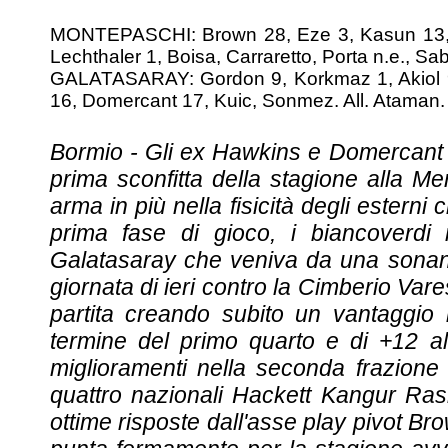
MONTEPASCHI: Brown 28, Eze 3, Kasun 13, 
Lechthaler 1, Boisa, Carraretto, Porta n.e., Sab
GALATASARAY: Gordon 9, Korkmaz 1, Akiol 9,
16, Domercant 17, Kuic, Sonmez. All. Ataman.
Bormio - Gli ex Hawkins e Domercant g
prima sconfitta della stagione alla 
arma in più nella fisicità degli esterni
prima fase di gioco, i biancoverdi
Galatasaray che veniva da una sonante
giornata di ieri contro la Cimberio Var
partita creando subito un vantaggio i
termine del primo quarto e di +12 al
miglioramenti nella seconda frazione 
quattro nazionali Hackett Kangur Ras
ottime risposte dall'asse play pivot B