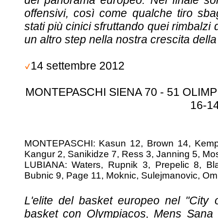
del panorama europeo. Nel finale son
offensivi, così come qualche tiro sba
stati più cinici sfruttando quei rimbalz
un altro step nella nostra crescita dell
14 settembre 2012
MONTEPASCHI SIENA 70 - 51 OLIMPIJA
16-14
MONTEPASCHI: Kasun 12, Brown 14, Kemp 2,
Kangur 2, Sanikidze 7, Ress 3, Janning 5, Moss
LUBIANA: Waters, Rupnik 3, Prepelic 8, Bl
Bubnic 9, Page 11, Moknic, Sulejmanovic, Omic.
L'elite del basket europeo nel "City 
basket con Olympiacos, Mens Sana