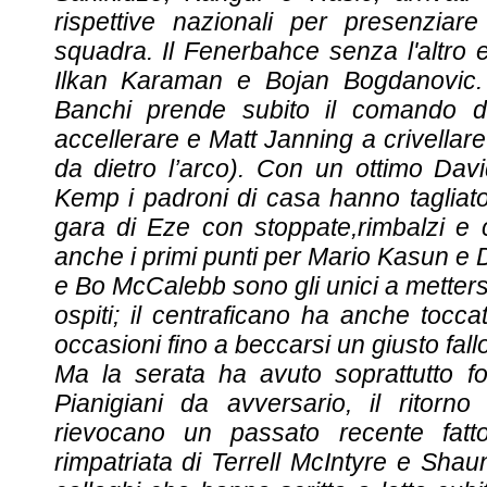
rispettive nazionali per presenziar
squadra. Il Fenerbahce senza l'altro 
Ilkan Karaman e Bojan Bogdanovic
Banchi prende subito il comando 
accellerare e Matt Janning a crivellare
da dietro l’arco). Con un ottimo Dav
Kemp i padroni di casa hanno tagliato
gara di Eze con stoppate,rimbalzi e c
anche i primi punti per Mario Kasun e 
e Bo McCalebb sono gli unici a mettersi
ospiti; il centraficano ha anche toccat
occasioni fino a beccarsi un giusto fallo
Ma la serata ha avuto soprattutto fo
Pianigiani da avversario, il ritorn
rievocano un passato recente fatt
rimpatriata di Terrell McIntyre e Sha