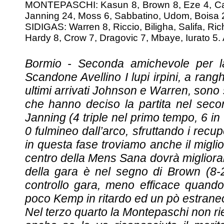
MONTEPASCHI: Kasun 8, Brown 8, Eze 4, Carr
Janning 24, Moss 6, Sabbatino, Udom, Boisa 2,
SIDIGAS: Warren 8, Riccio, Biligha, Salifa, Ric
Hardy 8, Crow 7, Dragovic 7, Mbaye, Iurato 5. Al
Bormio - Seconda amichevole per la
Scandone Avellino I lupi irpini, a ran
ultimi arrivati Johnson e Warren, sono 
che hanno deciso la partita nel seco
Janning (4 triple nel primo tempo, 6 i
0 fulmineo dall’arco, sfruttando i recup
in questa fase troviamo anche il migli
centro della Mens Sana dovrà migliora
della gara è nel segno di Brown (8-2)
controllo gara, meno efficace quando
poco Kemp in ritardo ed un pò estraneo
Nel terzo quarto la Montepaschi non rie