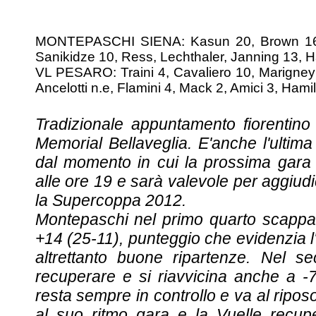
MONTEPASCHI SIENA: Kasun 20, Brown 16, E
Sanikidze 10, Ress, Lechthaler, Janning 13, Ha
VL PESARO: Traini 4, Cavaliero 10, Marigney 
Ancelotti n.e, Flamini 4, Mack 2, Amici 3, Hamilt
Tradizionale appuntamento fiorentin
Memorial Bellaveglia. E'anche l'ultima
dal momento in cui la prossima gara 
alle ore 19 e sarà valevole per aggiudic
la Supercoppa 2012.
Montepaschi nel primo quarto scappa 
+14 (25-11), punteggio che evidenzia l
altrettanto buone ripartenze. Nel s
recuperare e si riavvicina anche a 
resta sempre in controllo e va al ripo
al suo ritmo gara e la Vuelle recup