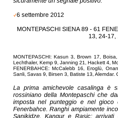
sicuramente un segnale positivo.”
6 settembre 2012
MONTEPASCHI SIENA 89 - 61 FENE
13, 24-17,
MONTEPASCHI: Kasun 3, Brown 17, Boisa, E
Lechthaler, Kemp 9, Janning 21, Hackett 4, M
FENERBAHCE: McCalebb 16, Eroglù, Onan 2
Sanli, Savas 9, Birsen 3, Batiste 13, Alemdar. 
La prima amichevole casalinga è st
rossiniano della Montepaschi che dal
imposta nel punteggio e nel gioco c
Fenerbahce. Ranghi ampiamente incom
Sanikidze, Kangur e Rasic; arrivati