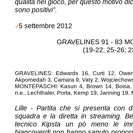
qualità nel gioco, per questo motivo d
sono positivi”.
5 settembre 2012
GRAVELINES 91 - 83 
(19-22; 25-26; 2
GRAVELINES: Edwards 16, Curti 12, Owen
Akpomedah 3, Camara 9, Vaty 2, Wojciechows
MONTEPASCHI: Kasun 4, Brown 14, Boisa, E
n.e., Lechthaler, Porta, Kemp 19, Janning 19, 
Lille - Partita che si presenta con 
squadra e la diretta in streaming. B
tecnico Kipsta un pò meno le imm
biancoverdi non hanno saputo propors