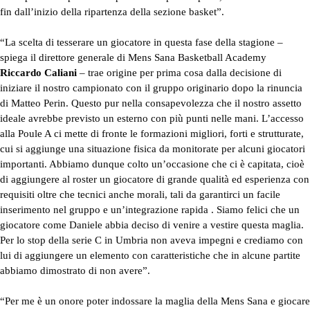
fin dall’inizio della ripartenza della sezione basket”.
“La scelta di tesserare un giocatore in questa fase della stagione –
spiega il direttore generale di Mens Sana Basketball Academy
Riccardo Caliani
– trae origine per prima cosa dalla decisione di
iniziare il nostro campionato con il gruppo originario dopo la rinuncia
di Matteo Perin. Questo pur nella consapevolezza che il nostro assetto
ideale avrebbe previsto un esterno con più punti nelle mani. L’accesso
alla Poule A ci mette di fronte le formazioni migliori, forti e strutturate,
cui si aggiunge una situazione fisica da monitorate per alcuni giocatori
importanti. Abbiamo dunque colto un’occasione che ci è capitata, cioè
di aggiungere al roster un giocatore di grande qualità ed esperienza con
requisiti oltre che tecnici anche morali, tali da garantirci un facile
inserimento nel gruppo e un’integrazione rapida . Siamo felici che un
giocatore come Daniele abbia deciso di venire a vestire questa maglia.
Per lo stop della serie C in Umbria non aveva impegni e crediamo con
lui di aggiungere un elemento con caratteristiche che in alcune partite
abbiamo dimostrato di non avere”.
“Per me è un onore poter indossare la maglia della Mens Sana e giocare