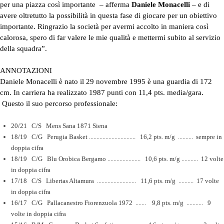
per una piazza così importante – afferma
Daniele Monacelli
– e di
avere oltretutto la possibilità in questa fase di giocare per un obiettivo
importante. Ringrazio la società per avermi accolto in maniera così
calorosa, spero di far valere le mie qualità e mettermi subito al servizio
della squadra”.
ANNOTAZIONI
Daniele Monacelli è nato il 29 novembre 1995 è una guardia di 172
cm. In carriera ha realizzato 1987 punti con 11,4 pts. media/gara.
Questo il suo percorso professionale:
20/21
C/S
Mens Sana 1871 Siena
18/19
C/G
Perugia Basket ............................... 16,2 pts. m/g .......... sempre in
doppia cifra
18/19
C/G
Blu Orobica Bergamo ...................... 10,6 pts. m/g ........... 12 volte
in doppia cifra
17/18
C/S
Libertas Altamura .......................... 11,6 pts. m/g .......... 17 volte
in doppia cifra
16/17
C/G
Pallacanestro Fiorenzuola 1972 ....... 9,8 pts. m/g ........... 9
volte in doppia cifra