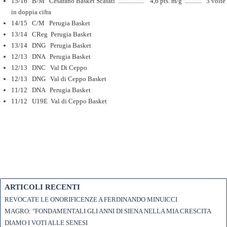
15/16
B/M
Cesarano Basket Scafati ................. 4,6 pts. m/g ........... 3 volte
in doppia cifra
14/15
C/M
Perugia Basket
13/14
CReg
Perugia Basket
13/14
DNG
Perugia Basket
12/13
DNA
Perugia Basket
12/13
DNC
Val Di Ceppo
12/13
DNG
Val di Ceppo Basket
11/12
DNA
Perugia Basket
11/12
U19E
Val di Ceppo Basket
ARTICOLI RECENTI
REVOCATE LE ONORIFICENZE A FERDINANDO MINUICCI
MAGRO: "FONDAMENTALI GLI ANNI DI SIENA NELLA MIA CRESCITA
DIAMO I VOTI ALLE SENESI