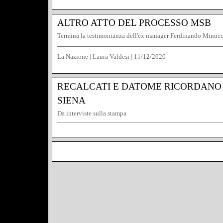
Gazzetta dello Sport
|
17/12/2020
ALTRO ATTO DEL PROCESSO MSB
Termina la testimonianza dell'ex manager Ferdinando Minucc
La Nazione | Laura Valdesi
|
11/12/2020
RECALCATI E DATOME RICORDANO
SIENA
Da interviste sulla stampa
BkS | Redazione
|
7/12/2020