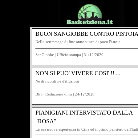
BUON SANGIOBBE CONTRO PISTOI
Nello scrimmage di fine anno vince di poco Pistoia
SanGiobbe | Ufficio stampa
|
31/12/2020
NON SI PUO' VIVERE COSI' !! ...
Né di ricordi né d'illusioni
BkS | Redazione -Fini
|
24/12/2020
PIANIGIANI INTERVISTATO DALLA
"ROSA"
La sua nuova esperienza in Cina ed il primo pensiero dell'Ital