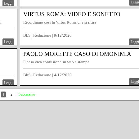
Leggi
Leggi
VIRTUS ROMA: VIDEO E SONETTO
i
Ricordiamo così la Virtus Roma che si ritira
BkS | Redazione
|
9/12/2020
Leggi
Leggi
PAOLO MORETTI: CASO DI OMONIMIA
Il caso crea confusione su web e stampa
BkS | Redazione
|
4/12/2020
Leggi
Leggi
1
2
Successivo