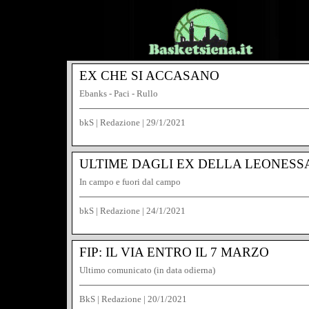
EX CHE SI ACCASANO
Ebanks - Paci - Rullo
bkS | Redazione
|
29/1/2021
ULTIME DAGLI EX DELLA LEONESS
In campo e fuori dal campo
bkS | Redazione
|
24/1/2021
FIP: IL VIA ENTRO IL 7 MARZO
Ultimo comunicato (in data odierna)
BkS | Redazione
|
20/1/2021