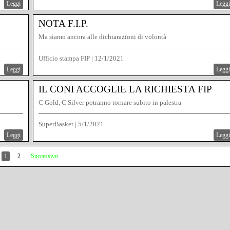
Leggi
Leggi
NOTA F.I.P.
Ma siamo ancora alle dichiarazioni di volontà
Ufficio stampa FIP
|
12/1/2021
Leggi
Leggi
IL CONI ACCOGLIE LA RICHIESTA FIP
C Gold, C Silver potranno tornare subito in palestra
SuperBasket
|
5/1/2021
Leggi
Leggi
1
2
Successivo