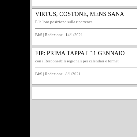
VIRTUS, COSTONE, MENS SANA
E la loro posizione sulla ripartenza
BkS | Redazione
|
14/1/2021
FIP: PRIMA TAPPA L'11 GENNAIO
con i Responsabili regionali per calendari e format
BkS | Redazione
|
8/1/2021