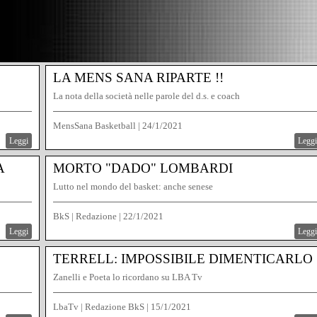
LA MENS SANA RIPARTE !!
La nota della società nelle parole del d.s. e coach
MensSana Basketball
|
24/1/2021
Leggi
Leggi
A
MORTO "DADO" LOMBARDI
Lutto nel mondo del basket: anche senese
BkS | Redazione
|
22/1/2021
Leggi
Leggi
TERRELL: IMPOSSIBILE DIMENTICARLO
Zanelli e Poeta lo ricordano su LBA Tv
LbaTv | Redazione BkS
|
15/1/2021