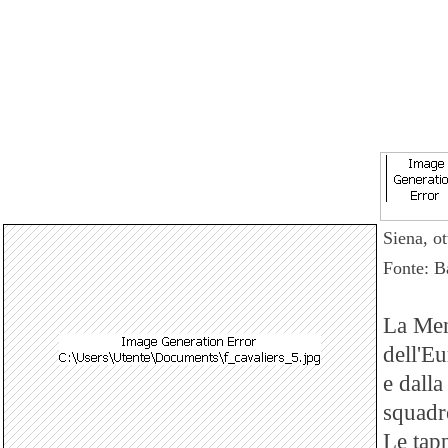
Siena, o
Fonte: B
La Men
dell'E
e dall
squadr
Le tapp