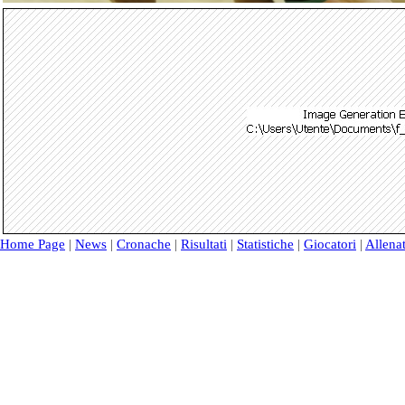
Home Page
|
News
|
Cronache
|
Risultati
|
Statistiche
|
Giocatori
|
Allenat