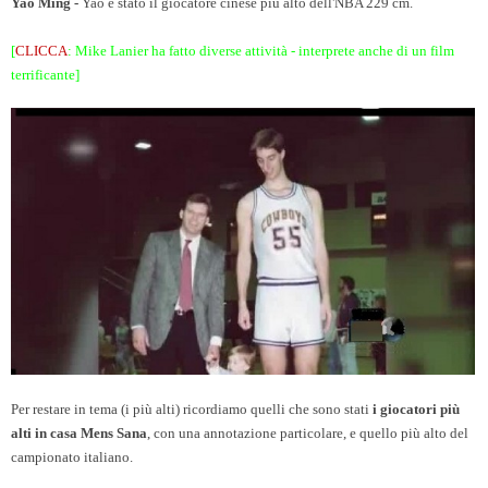
Yao Ming -
Yao è stato il giocatore cinese più alto dell'NBA 229 cm.
[
CLICCA
: Mike Lanier ha fatto diverse attività -
interprete anche di un film
terrificante]
Per restare in tema (i più alti) ricordiamo quelli che sono stati
i giocatori più
alti in casa Mens Sana
, con una annotazione particolare, e quello più alto del
campionato italiano.