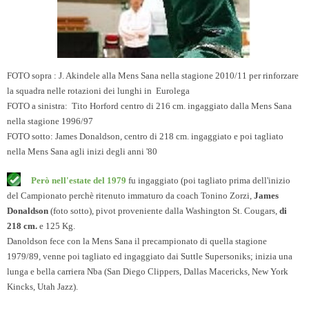
FOTO sopra : J. Akindele alla Mens Sana nella stagione 2010/11 per rinforzare
la squadra nelle rotazioni dei lunghi in Eurolega
FOTO a sinistra: Tito Horford centro di 216 cm. ingaggiato dalla Mens Sana
nella stagione 1996/97
FOTO sotto: James Donaldson, centro di 218 cm. ingaggiato e poi tagliato
nella Mens Sana agli inizi degli anni '80
Però nell'estate del 1979
fu
ingaggiato (poi tagliato prima dell'inizio
del Campionato perchè ritenuto immaturo da coach Tonino Zorzi,
James
Donaldson
(foto sotto), pivot proveniente dalla Washington St. Cougars,
di
218 cm.
e 125 Kg.
Danoldson fece con la Mens Sana il precampionato di quella stagione
1979/89, venne poi tagliato ed ingaggiato dai Suttle Supersoniks; inizia una
lunga e bella carriera Nba (San Diego Clippers, Dallas Macericks, New York
Kincks, Utah Jazz).