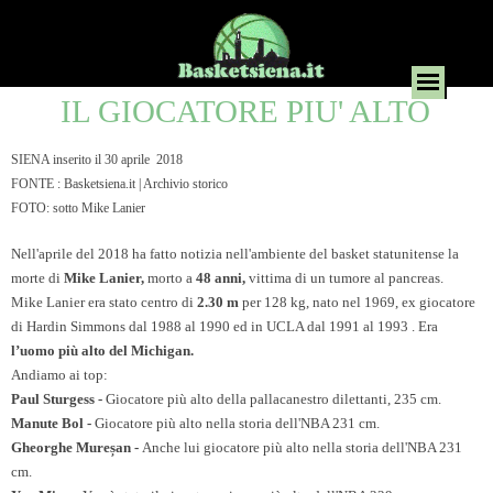
IL GIOCATORE PIU' ALTO
SIENA inserito il 30 aprile 2018
FONTE : Basketsiena.it | Archivio storico
FOTO: sotto Mike Lanier
Nell'aprile del 2018 ha fatto notizia nell'ambiente del basket statunitense la
morte di
Mike Lanier,
morto a
48 anni,
vittima di un tumore al pancreas.
Mike Lanier era stato centro di
2.30 m
per 128 kg, nato nel 1969, ex giocatore
di Hardin Simmons dal 1988 al 1990 ed in UCLA dal 1991 al 1993 . Era
l’uomo più alto del Michigan.
Andiamo ai top:
Paul Sturgess -
Giocatore più alto della pallacanestro dilettanti, 235 cm.
Manute Bol -
Giocatore più alto nella storia dell'NBA 231 cm.
Gheorghe Mureșan -
Anche lui giocatore più alto nella storia dell'NBA 231
cm.