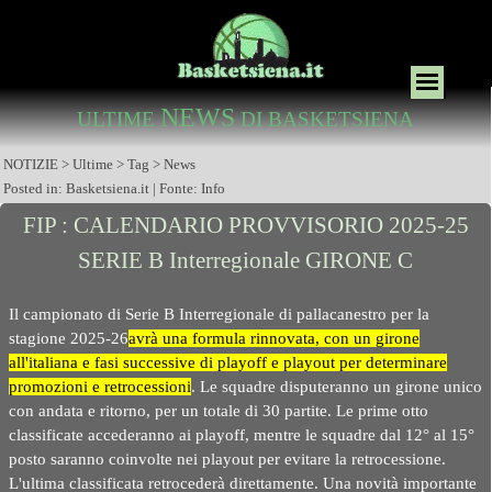
NEWS
ULTIME
DI BASKETSIENA
NOTIZIE > Ultime > Tag > News
Posted in: Basketsiena.it | Fonte: Info
FIP : CALENDARIO PROVVISORIO 2025-25
SERIE B Interregionale GIRONE C
Il campionato di Serie B Interregionale di pallacanestro per la
stagione 2025-26
avrà una formula rinnovata, con un girone
all'italiana e fasi successive di playoff e playout per determinare
promozioni e retrocessioni
. Le squadre disputeranno un girone unico
con andata e ritorno, per un totale di 30 partite. Le prime otto
classificate accederanno ai playoff, mentre le squadre dal 12° al 15°
posto saranno coinvolte nei playout per evitare la retrocessione.
L'ultima classificata retrocederà direttamente. Una novità importante