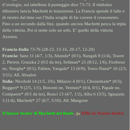
d’orologio, sul tabellone il punteggio dice 73-73. Il rimbalzo
difensivo lancia Machetti in transizione. La Francia spende il fallo e
di rientro dal time out l’Italia sceglie di far correre il cronometro.
Fino a un secondo dalla fine, quando ancora Machetti pesca la tripla
della vittoria. Poi si sente solo un urlo. E’ quello della vittoria
Azzurra.
Francia-Italia
73-76 (28-23, 13-16, 20-17, 12-20)
Francia:
Sanz 11 (4/7, 1/3), Ahanda* (0/1), Nangah 8 (1/4), Traore
2, Pierrot, Gruszka 2 (0/2 da tre), Soliman* 21 (8/12, 1/6), Fordwuo
ne, Nougha* (0/1), Fabien, Yangala* 13 (6/9), Towo-Nansi* 16 (2/5,
3/11). All. Absalon
Italia:
Nicolodi 14 (1/5, 3/6), Milazzo 4 (0/1), Chouenkam* (0/3),
Ruggeri* 9 (2/5, 1/1), Bonomi ne, Ventura* (0/4, 0/1), Papale ne,
Compaore* (0/1 da tre), Ronci 13 (4/7, 1/2), Alba 6 (3/5), Sguazzin
3 (1/4), Machetti* 27 (6/7, 5/10). All. Mangone
Il buzzer beater
di Machetti nel finale
.
APRI da Pianeta Basket