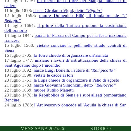
10 luglio 1716:
un merlo della Torre del Mangia minaccia di
cadere
11 luglio 1878:
nasce Girolamo Vigni, detto
“Pippìo”
12 luglio 1593:
muore Domenico Billò, il fondatore de
“il
Refugio”
13 luglio 1664:
il priore della Tartuca propone la costruzione
dell’oratorio
14 luglio 1944:
parata in Piazza del Campo per la festa nazionale
francese
15 luglio 1568:
vietato conciare le pelli nelle strade centrali di
Siena
16 luglio 1705:
la Torre chiede di organizzare un’asinata
17 luglio 1747:
iniziano i lavori di ristrutturazione della chiesa di
Sant’Agostino dopo l’incendio
18 luglio 1892:
nasce Luigi Bonelli, l'autore di
"Rompicollo"
19 luglio 1590:
vietate le cacce ai tori
20 luglio 1761:
la Lupa chiede di organizzare il Palio di agosto
21 luglio 1783:
nasce Giovanni Simoncini, detto
“Belloccio”
22 luglio 1639:
muore Rutilio Manetti
23 luglio 1478:
la Repubblica di Siena e i suoi alleati bombardano
Rencine
24 luglio 1788:
l’Arcivescovo concede all’Aquila la chiesa di San
Giovanni ai Tredicini
25 luglio 1526:
la Repubblica trionfa nella Battaglia di Camollia
26 luglio 1671 e 26 luglio 1713:
“incidenti” della Torre con Oca e
Onda
MENS SANA 2025/26
STORICO
27 luglio 1735:
iniziano i lavori della nuova facciata della chiesa