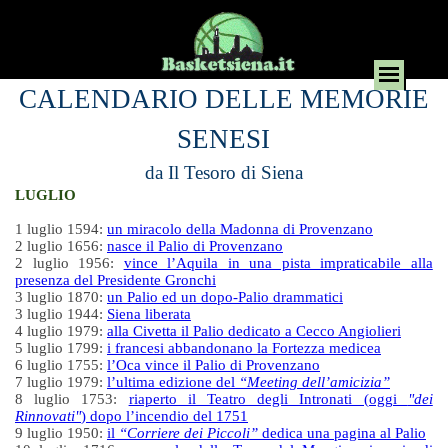
CALENDARIO DELLE MEMORIE
SENESI
da Il Tesoro di Siena
LUGLIO
1 luglio 1594:
un miracolo della Madonna di Provenzano
2 luglio 1656:
nasce il Palio di Provenzano
2 luglio 1956:
vince l’Aquila in una pista impraticabile alla
presenza del Presidente Gronchi
3 luglio 1870:
un Palio ed un dopo-Palio drammatici
3 luglio 1944:
Siena liberata
4 luglio 1979:
alla Civetta il Palio dedicato a Cecco Angiolieri
5 luglio 1799:
i francesi abbandonano la Fortezza medicea
6 luglio 1755:
l’Oca vince il Palio di Provenzano
7 luglio 1979:
l’ultima edizione del
“Meeting dell’amicizia”
8 luglio 1753:
riaperto il Teatro degli Intronati (oggi
"dei
Rinnovati"
) dopo l’incendio del 1751
9 luglio 1950:
il
“Corriere dei Piccoli”
dedica una pagina al Palio