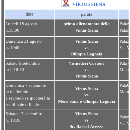
VIRTUS SIENA
data
partita
Lunedì 18 agosto
primo allenamento della
Palaz
h.18:00
Virtus Sien
a
PalaP
Dimenica 31 agosto
Virtus Siena
Palaz
h. 19:00
vs
Via V
Olimpia Legnai
a
Sabato 6 settembre
Vismederi Costone
Pala 
h: > 18:30
vs
Motar
Virtus Siena
Domenica 7 settembre
PalaO
Virtus Siena
h: da definire
Monta
vs
a secondo se giocherà la
Mens Sana o Olimpia Legnaia
semifinale o finale
Sabato 13 settembre
Virtus Siena
Palaz
h. 19:30
vs
Via V
Sc. Basket Arezz
o