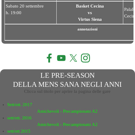
Sabato 20 settembre
Basket Cecina
PalaP
h. 19:00
vs
Cecin
Virtus Sien
a
annotazioni
LE PRE-SEASON
DELLA MENS SANA
NEGLI ANNI
Clicca sul titolo per aprire la pagina delle gare
Sett/ott. 2017
Amichevoli - Precampionato A2
sett/ott. 2016
Amichevoli - Precampionato A2
sett/ott 2015