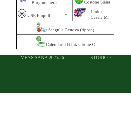
Costone Siena
Borgomanero
Junior
-
USE Empoli
Casale M.
Seagulls Genova (riposa)
Calendario B Int. Girone C
MENS SANA 2025/26
STORICO