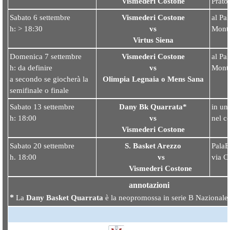
Vismederi Costone
Prato
Sabato 6 settembre
Vismederi Costone
al Pa
h: > 18:30
vs
Monta
Virtus Siena
Domenica 7 settembre
Vismederi Costone
al Pa
h: da definire
vs
Monta
a secondo se giocherà la
Olimpia Legnaia o Mens Sana
semifinale o finale
Sabato 13 settembre
Dany Bk Quarrata*
in un
h: 18:00
vs
nel c
Vismederi Coston
e
Sabato 20 settembre
S. Basket Arezzo
PalaE
h. 18:00
vs
via C
Vismederi Costone
annotazioni
*
La
Dany Basket Quarrata
è la neopromossa in serie B Nazionale