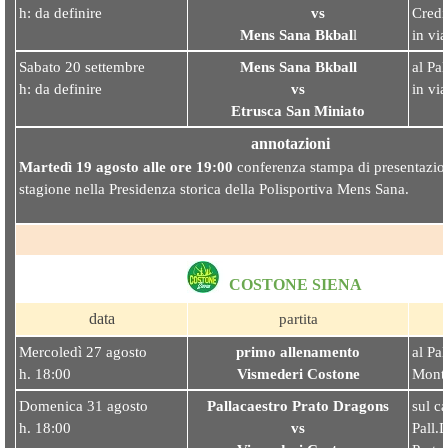
h: da definire
vs
Credi
Mens Sana Bkbal
l
in vi
Sabato 20 settembre
Mens Sana Bkball
al Pal
h: da definire
vs
in vi
Etrusca San Miniat
o
annotazioni
Martedì 19 agosto alle ore 19:00
conferenza stampa di presentazion
stagione nella Presidenza storica della Polisportiva Mens Sana.
COSTONE SIENA
data
partita
Mercoledì 27 agosto
primo allenamento
al Pa
h. 18:00
Vismederi Coston
e
Monta
Domenica 31 agosto
Pallacaestro Prato Dragons
sul c
h. 18:00
vs
Pall.