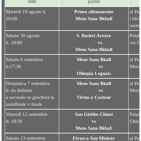
data
partita
Martedì 19 agosto h.
Primo allenamento
al Pal
20:00
Mens Sana Bkball
i tifo
assist
Sabato 30 agosto
S. Basket Arezzo
PalaE
h. 18:00
vs
via C
Mens Sana Bkball
Sabato 6 settembre
Mens Sana Bkall
al Pa
h:17:30
vs
Monta
Olimpia Legnai
a
Domenica 7 settembre
Mens Sana Bkall
al Pa
h: da definire
vs
Monta
a secondo se giocherà la
Virtus o Costone
semifinale o finale
Venerdì 12 settembre
San Giobbe Chiusi
Palaz
h: 18:30
vs
Chius
Mens Sana Bkbal
l
Sabato 13 settembre
Etrusca San Miniato
al Pal