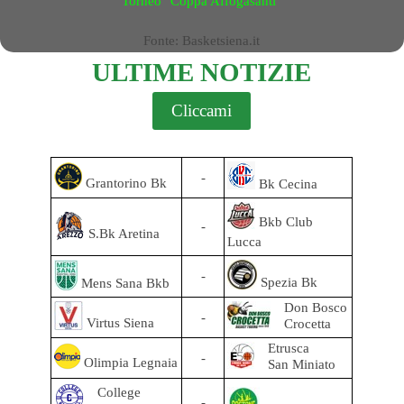
Torneo "Coppa Affogasanti"
Fonte: Basketsiena.it
ULTIME NOTIZIE
Cliccami
-
Grantorino Bk
Bk Cecina
Bkb Club
-
S.Bk Aretina
Lucca
-
Spezia Bk
Mens Sana Bkb
Don Bosco
-
Virtus Siena
Crocetta
Etrusca
-
Olimpia Legnaia
San Miniato
College
-