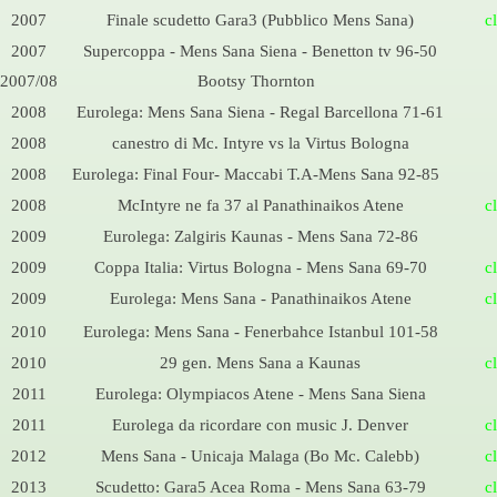
2007
Finale scudetto Gara3 (Pubblico Mens Sana)
c
2007
Supercoppa -
Mens Sana Siena -
Benetton tv 96-
50
2007/08
Bootsy Thornton
2008
Eurolega: Mens Sana Siena -
Regal Barcellona 71-
61
2008
canestro di Mc. Intyre vs la Virtus Bologna
2008
Eurolega: Final Four-
Maccabi T.A-
Mens Sana 92-
85
2008
McIntyre ne fa 37 al Panathinaikos Atene
c
2009
Eurolega: Zalgiris Kaunas -
Mens Sana 72-
86
2009
Coppa Italia: Virtus Bologna -
Mens Sana 69-
70
c
2009
Eurolega: Mens Sana -
Panathinaikos Atene
c
2010
Eurolega: Mens Sana -
Fenerbahce Istanbul 101-
58
2010
29 gen. Mens Sana a Kaunas
c
2011
Eurolega: Olympiacos Atene -
Mens Sana Siena
2011
Eurolega da ricordare con music J. Denver
c
2012
Mens Sana -
Unicaja Malaga (Bo Mc. Calebb)
c
2013
Scudetto: Gara5 Acea Roma -
Mens Sana 63-
79
c