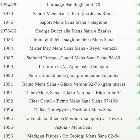
1974/78
I protagonisti degli anni '70
c
1978
Sapori Mens Sana -
Perugina Jeans Roma
c
1976
Sapori Mens Sana Siena -
Stagione
c
1978/86
George Bucci alla Mens Sana e Beatles
c
1983
Immagini della stagione della Mens Sana
c
1984
Mister Day Mens Sana Siena -
Reyer Venezia
c
1987
Stefanel Trieste -
Conad Mens Sana Siena 88-
89
c
1990
Il ritorno in A -
Apoteosi a fine gara
c
1990
Pino Brumatti nelle gare promozione vs Imola
c
1991
Ticino Mens Sana -
Glaxo Verona 82-
76 (gara intera)
c
1991
Ticino Mens Sana -
Glaxo Verona -
Ritorno in A1
c
1992
Clear Cantù -
Ticino Mens Sana Siena 97-
100
1994
Dallas Comegys in Fortitudo Mens Sana
1995
La vendetta di Iaco (Massimo Iacopini) vs Treviso
c
1995
Pistoia -
Mens Sana
c
1996
Madigan Pistoia -
Cx Orologi Mens Sana 82-
84