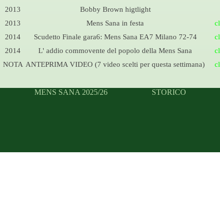
2013
Bobby Brown higtlight
2013
Mens Sana in festa
c
2014
Scudetto Finale gara6: Mens Sana EA7 Milano 72-
74
c
2014
L' addio commovente del popolo della Mens Sana
c
NOTA
ANTEPRIMA VIDEO (7 video scelti per questa settimana)
c
MENS SANA 2025/26
STORICO