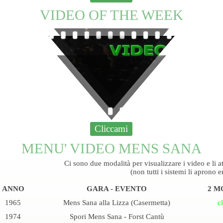
VIDEO OF THE WEEK
Cliccami
MENU' VIDEO MENS SANA
Ci sono due modalità per visualizzare i video e li att
(non tutti i sistemi li aprono 
ANNO
GARA -
EVENTO
2 MO
1965
Mens Sana alla Lizza (Casermetta)
c
1974
Spori Mens Sana -
Forst Cantù