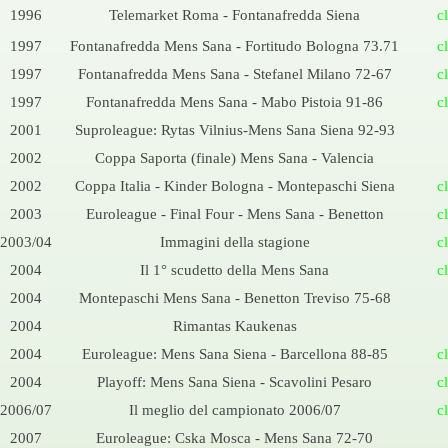
1996
Telemarket Roma -
Fontanafredda Siena
c
1997
Fontanafredda Mens Sana -
Fortitudo Bologna 73.71
c
1997
Fontanafredda Mens Sana -
Stefanel Milano 72-
67
c
1997
Fontanafredda Mens Sana -
Mabo Pistoia 91-
86
c
2001
Suproleague: Rytas Vilnius-
Mens Sana Siena 92-
93
2002
Coppa Saporta (finale) Mens Sana -
Valencia
2002
Coppa Italia -
Kinder Bologna -
Montepaschi Siena
c
2003
Euroleague -
Final Four -
Mens Sana -
Benetton
c
2003/04
Immagini della stagione
c
2004
Il 1° scudetto della Mens Sana
c
2004
Montepaschi Mens Sana -
Benetton Treviso 75-
68
2004
Rimantas Kaukenas
2004
Euroleague: Mens Sana Siena -
Barcellona 88-
85
c
2004
Playoff: Mens Sana Siena -
Scavolini Pesaro
c
2006/07
Il meglio del campionato 2006/07
c
2007
Euroleague: Cska Mosca -
Mens Sana 72-
70