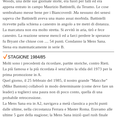
Woods, una delle sue giornate storte, era fuori per falli ed era
appena entrato in campo Maurizio Battistelli, da Teramo. Le cose
sembrabano messe bene per i Biancoverdi .Ma nessuno dei senesi
sapeva che Battistelli aveva una mano assai morbida. Battistelli
ricevette palla schiena a canestro in angolo a tre metri di distanza.
La marcatura non era molto stretta. Si avvitò in aria, tirò e fece
canestro. La reazione senese mencò ed a farci perdere le speranze
fu Bryant che chiuse con .... 54 punti. Condanno la Mens Sana.
Siena era matematicamente in serie B.
STAGIONE 1984/85
Molti sono i precedenti da ricordare, partite storiche, contro Rieti.
La più famosa e la più ricordata è senz'altro la sfida del 1973 per la
prima promozione in A.
Quel giorno, il 25 febbraio del 1985, il nostro grande "Maicche"
(Mike Bantom) collaborò in modo determinante (come deve fare un
leader) a toglierci una paura non di poco conto, quella di una
probabile retrocessione.
La Mens Sana era in A2, navigava a metà classiica a pochi punti
dalle ultime, nella circostanza Ferrara e Master Roma. Eravamo alle
ultime 5 gare della stagione; la Mens Sana iniziò quel rush finale