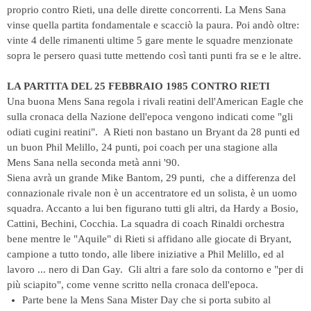
proprio contro Rieti, una delle dirette concorrenti. La Mens Sana
vinse quella partita fondamentale e scacciò la paura. Poi andò oltre:
vinte 4 delle rimanenti ultime 5 gare mente le squadre menzionate
sopra le persero quasi tutte mettendo così tanti punti fra se e le altre.
LA PARTITA DEL 25 FEBBRAIO 1985 CONTRO RIETI
Una buona Mens Sana regola i rivali reatini dell'American Eagle che
sulla cronaca della Nazione dell'epoca vengono indicati come "gli
odiati cugini reatini". A Rieti non bastano un Bryant da 28 punti ed
un buon Phil Melillo, 24 punti, poi coach per una stagione alla
Mens Sana nella seconda metà anni '90.
Siena avrà un grande Mike Bantom, 29 punti, che a differenza del
connazionale rivale non è un accentratore ed un solista, è un uomo
squadra. Accanto a lui ben figurano tutti gli altri, da Hardy a Bosio,
Cattini, Bechini, Cocchia. La squadra di coach Rinaldi orchestra
bene mentre le "Aquile" di Rieti si affidano alle giocate di Bryant,
campione a tutto tondo, alle libere iniziative a Phil Melillo, ed al
lavoro ... nero di Dan Gay. Gli altri a fare solo da contorno e "per di
più sciapito", come venne scritto nella cronaca dell'epoca.
Parte bene la Mens Sana Mister Day che si porta subito al