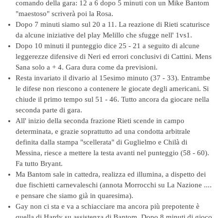
comando della gara: 12 a 6 dopo 5 minuti con un Mike Bantom
"maestoso" scriverà poi la Rosa.
Dopo 7 minuti siamo sul 20 a 11. La reazione di Rieti scaturisce
da alcune iniziative del play Melillo che sfugge nell' 1vs1.
Dopo 10 minuti il punteggio dice 25 -
21 a seguito di alcune
leggerezze difensive di Neri ed errori conclusivi di Cattini. Mens
Sana solo a + 4. Gara dura come da previsioni.
Resta invariato il divario al 15esimo minuto (37 -
33). Entrambe
le difese non riescono a contenere le giocate degli americani. Si
chiude il primo tempo sul 51 -
46. Tutto ancora da giocare nella
seconda parte di gara.
All' inizio della seconda frazione Rieti scende in campo
determinata, e grazie soprattutto ad una condotta arbitrale
definita dalla stampa "scellerata" di Guglielmo e Chilà di
Messina, riesce a mettere la testa avanti nel punteggio (58 -
60).
Fa tutto Bryant.
Ma Bantom sale in cattedra, realizza ed illumina, a dispetto dei
due fischietti carnevaleschi (annota Morrocchi su La Nazione ....
e pensare che siamo già in quaresima).
Gay non ci sta e va a schiacciare ma ancora più prepotente è
quella di Hardy su assistenza di Bantom. Dopo 8 minuti di gioco