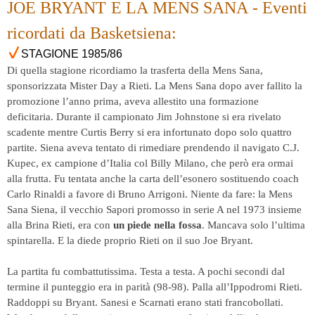
JOE BRYANT E LA MENS SANA - Eventi
ricordati da Basketsiena:
STAGIONE 1985/86
Di quella stagione ricordiamo la trasferta della Mens Sana,
sponsorizzata Mister Day a Rieti. La Mens Sana dopo aver fallito la
promozione l’anno prima, aveva allestito una formazione
deficitaria. Durante il campionato Jim Johnstone si era rivelato
scadente mentre Curtis Berry si era infortunato dopo solo quattro
partite. Siena aveva tentato di rimediare prendendo il navigato C.J.
Kupec, ex campione d’Italia col Billy Milano, che però era ormai
alla frutta. Fu tentata anche la carta dell’esonero sostituendo coach
Carlo Rinaldi a favore di Bruno Arrigoni. Niente da fare: la Mens
Sana Siena, il vecchio Sapori promosso in serie A nel 1973 insieme
alla Brina Rieti, era con
un piede nella fossa
. Mancava solo l’ultima
spintarella. E la diede proprio Rieti on il suo Joe Bryant.
La partita fu combattutissima. Testa a testa. A pochi secondi dal
termine il punteggio era in parità (98-98). Palla all’Ippodromi Rieti.
Raddoppi su Bryant. Sanesi e Scarnati erano stati francobollati.