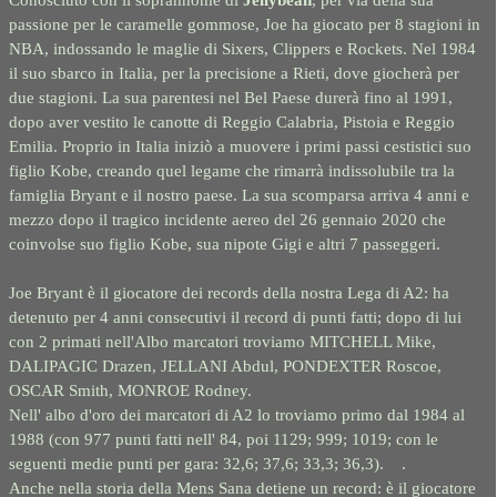
Conosciuto con il soprannome di
Jellybean
, per via della sua
passione per le caramelle gommose, Joe ha giocato per 8 stagioni in
NBA, indossando le maglie di Sixers, Clippers e Rockets. Nel 1984
il suo sbarco in Italia, per la precisione a Rieti, dove giocherà per
due stagioni. La sua parentesi nel Bel Paese durerà fino al 1991,
dopo aver vestito le canotte di Reggio Calabria, Pistoia e Reggio
Emilia. Proprio in Italia iniziò a muovere i primi passi cestistici suo
figlio Kobe, creando quel legame che rimarrà indissolubile tra la
famiglia Bryant e il nostro paese. La sua scomparsa arriva 4 anni e
mezzo dopo il tragico incidente aereo del 26 gennaio 2020 che
coinvolse suo figlio Kobe, sua nipote Gigi e altri 7 passeggeri.
Joe Bryant è il giocatore dei records della nostra Lega di A2: ha
detenuto per 4 anni consecutivi il record di punti fatti; dopo di lui
con 2 primati nell'Albo marcatori troviamo MITCHELL Mike,
DALIPAGIC Drazen, JELLANI Abdul, PONDEXTER Roscoe,
OSCAR Smith, MONROE Rodney.
Nell' albo d'oro dei marcatori di A2 lo troviamo primo dal 1984 al
1988 (con 977 punti fatti nell' 84, poi 1129; 999; 1019; con le
seguenti medie punti per gara: 32,6; 37,6; 33,3; 36,3). .
Anche nella storia della Mens Sana detiene un record: è il giocatore