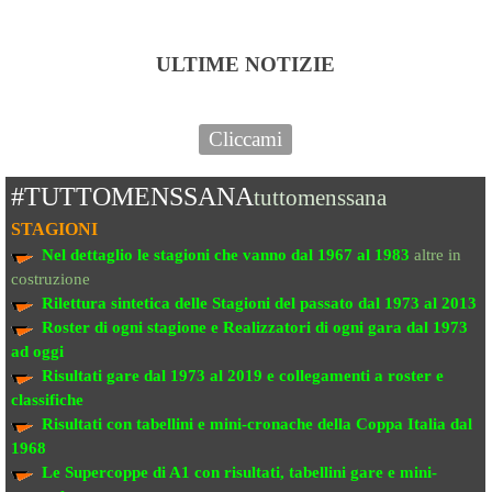
ULTIME NOTIZIE
Cliccami
#TUTTOMENSSANA
tuttomenssana
STAGIONI
Nel dettaglio le stagioni che vanno
dal 1967 al 1983
altre in
costruzione
Rilettura sintetica delle Stagioni del passato
dal 1973 al 2013
Roster di ogni stagione e Realizzatori di ogni gara dal 1973
ad oggi
Risultati gare dal 1973 al 2019
e collegamenti a roster e
classifiche
Risultati con tabellini e mini-cronache
della Coppa Italia dal
1968
Le Supercoppe di A1
con risultati, tabellini gare e mini-