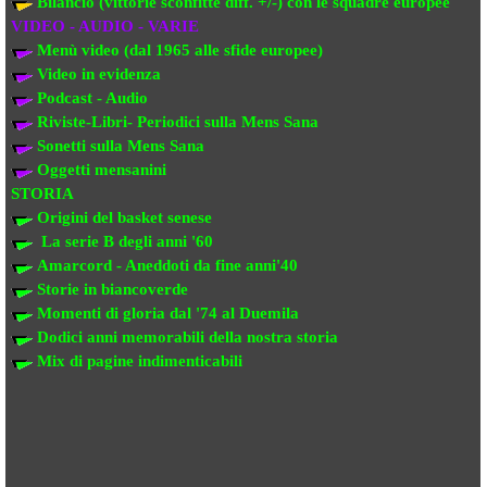
Bilancio (vittorie sconfitte diff. +/-) con
le squadre europee
VIDEO - AUDIO - VARIE
Menù video (dal 1965 alle sfide europee)
Video in evi
denza
Podcast - Audio
Riviste-Libri- Periodici sulla Mens Sana
Sonetti sulla Mens Sana
Oggetti mensanini
STORIA
Origini del basket senese
La serie B degli anni '60
Amarcord - Aneddoti da fine anni'40
Storie in biancoverde
Momenti di gloria dal '74 al Duemila
Dodici anni memorabili della nostra storia
Mix di pagine indimenticabili