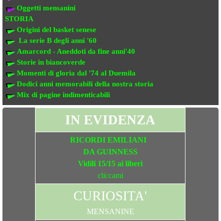
Oggetti mensanini
STORIA
Origini del basket senese
La serie B degli anni '60
Amarcord - Aneddoti da fine anni'40
Storie in biancoverde
Momenti di gloria dal '74 al Duemila
Dodici anni memorabili della nostra storia
Mix di pagine indimenticabili
IN EVIDENZA
RICORDI EMILIANI
DA GUINNESS
Vidili 15/15 ai liberi
cliccami
CURIOSITA'
MENSANINE