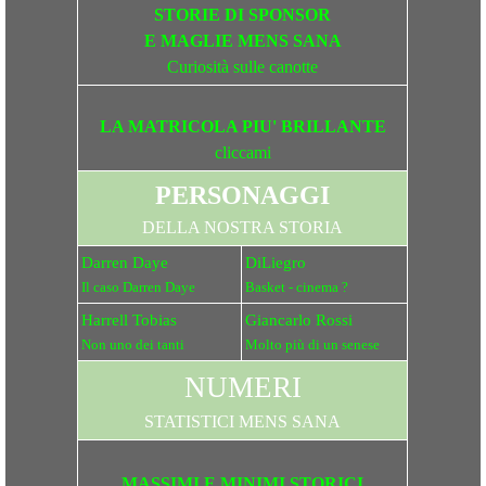
STORIE DI SPONSOR
E MAGLIE MENS SANA
Curiosità sulle canotte
LA MATRICOLA PIU' BRILLANTE
cliccami
PERSONAGGI
DELLA NOSTRA STORIA
Darren Daye
DiLiegro
Il caso Darren Daye
Basket - cinema ?
Harrell Tobias
Giancarlo Rossi
Non uno dei tanti
Molto più di un senese
NUMERI
STATISTICI MENS SANA
MASSIMI E MINIMI STORICI