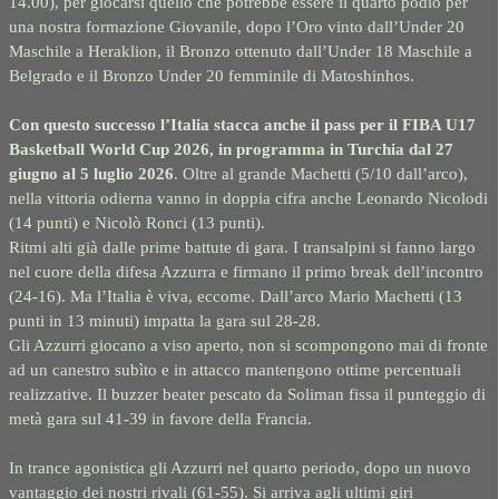
14.00), per giocarsi quello che potrebbe essere il quarto podio per
una nostra formazione Giovanile, dopo l’Oro vinto dall’Under 20
Maschile a Heraklion, il Bronzo ottenuto dall’Under 18 Maschile a
Belgrado e il Bronzo Under 20 femminile di Matoshinhos.
Con questo successo l’Italia stacca anche il pass per il FIBA U17
Basketball World Cup 2026, in programma in Turchia dal 27
giugno al 5 luglio 2026
. Oltre al grande Machetti (5/10 dall’arco),
nella vittoria odierna vanno in doppia cifra anche Leonardo Nicolodi
(14 punti) e Nicolò Ronci (13 punti).
Ritmi alti già dalle prime battute di gara. I transalpini si fanno largo
nel cuore della difesa Azzurra e firmano il primo break dell’incontro
(24-16). Ma l’Italia è viva, eccome. Dall’arco Mario Machetti (13
punti in 13 minuti) impatta la gara sul 28-28.
Gli Azzurri giocano a viso aperto, non si scompongono mai di fronte
ad un canestro subìto e in attacco mantengono ottime percentuali
realizzative. Il buzzer beater pescato da Soliman fissa il punteggio di
metà gara sul 41-39 in favore della Francia.
In trance agonistica gli Azzurri nel quarto periodo, dopo un nuovo
vantaggio dei nostri rivali (61-55). Si arriva agli ultimi giri