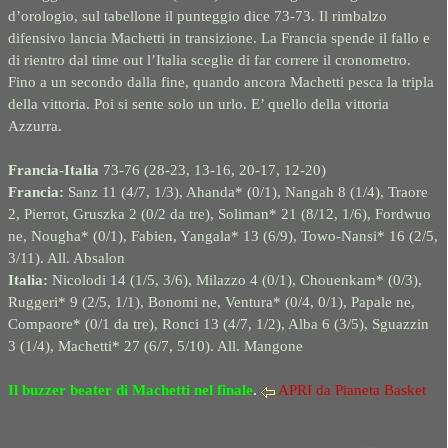
d’orologio, sul tabellone il punteggio dice 73-73. Il rimbalzo
difensivo lancia Machetti in transizione. La Francia spende il fallo e
di rientro dal time out l’Italia sceglie di far correre il cronometro.
Fino a un secondo dalla fine, quando ancora Machetti pesca la tripla
della vittoria. Poi si sente solo un urlo. E’ quello della vittoria
Azzurra.
Francia-Italia
73-76 (28-23, 13-16, 20-17, 12-20)
Francia:
Sanz 11 (4/7, 1/3), Ahanda* (0/1), Nangah 8 (1/4), Traore
2, Pierrot, Gruszka 2 (0/2 da tre), Soliman* 21 (8/12, 1/6), Fordwuo
ne, Nougha* (0/1), Fabien, Yangala* 13 (6/9), Towo-Nansi* 16 (2/5,
3/11). All. Absalon
Italia:
Nicolodi 14 (1/5, 3/6), Milazzo 4 (0/1), Chouenkam* (0/3),
Ruggeri* 9 (2/5, 1/1), Bonomi ne, Ventura* (0/4, 0/1), Papale ne,
Compaore* (0/1 da tre), Ronci 13 (4/7, 1/2), Alba 6 (3/5), Sguazzin
3 (1/4), Machetti* 27 (6/7, 5/10). All. Mangone
Il buzzer beater
di Machetti nel finale
.
APRI da Pianeta Basket