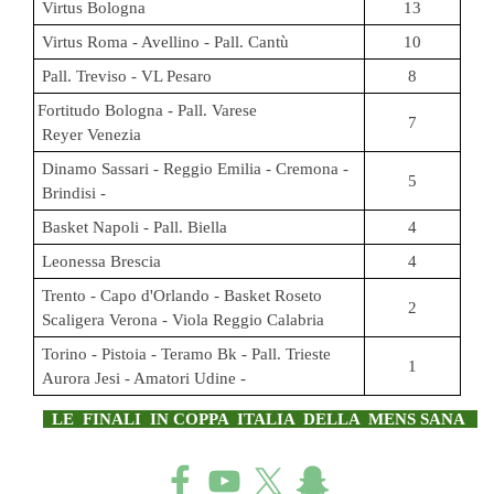
Virtus Bologna
13
Virtus Roma - Avellino - Pall. Cantù
10
Pall. Treviso - VL Pesaro
8
Fortitudo Bologna - Pall. Varese
7
Reyer Venezia
Dinamo Sassari - Reggio Emilia - Cremona -
5
Brindisi -
Basket Napoli - Pall. Biella
4
Leonessa Brescia
4
Trento - Capo d'Orlando - Basket Roseto
2
Scaligera Verona - Viola Reggio Calabria
Torino - Pistoia - Teramo Bk - Pall. Trieste
1
Aurora Jesi - Amatori Udine -
LE FINALI IN COPPA ITALIA DELLA MENS SANA