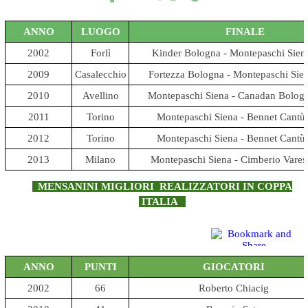
ANNO
LUOGO
FINALE
2002
Forlì
Kinder Bologna - Montepaschi Sien
2009
Casalecchio
Fortezza Bologna - Montepaschi Sie
2010
Avellino
Montepaschi Siena - Canadan Bolog
2011
Torino
Montepaschi Siena - Bennet Cantù
2012
Torino
Montepaschi Siena - Bennet Cantù
2013
Milano
Montepaschi Siena - Cimberio Vares
MENSANINI MIGLIORI REALIZZATORI IN COPPA
ITALIA
ANNO
PUNTI
GIOCATORI
2002
66
Roberto Chiacig