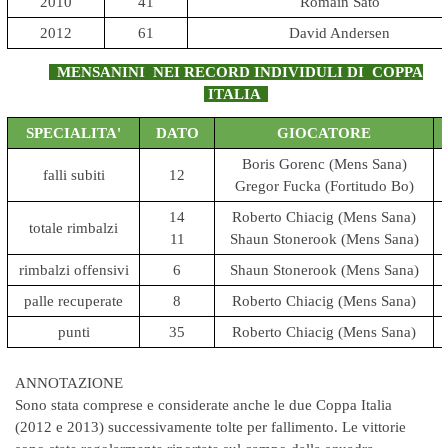
2010
41
Romain Sato
2012
61
David Andersen
MENSANINI NEI RECORD INDIVIDULI DI COPPA
ITALIA
SPECIALITA'
DATO
GIOCATORE
Boris Gorenc (Mens Sana)
falli subiti
12
Gregor Fucka (Fortitudo Bo)
14
Roberto Chiacig (Mens Sana)
totale rimbalzi
11
Shaun Stonerook (Mens Sana)
rimbalzi offensivi
6
Shaun Stonerook (Mens Sana)
palle recuperate
8
Roberto Chiacig (Mens Sana)
punti
35
Roberto Chiacig (Mens Sana)
ANNOTAZIONE
Sono stata comprese e considerate anche le due Coppa Italia
(2012 e 2013) successivamente tolte per fallimento. Le vittorie