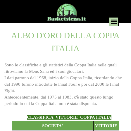
ALBO D'ORO DELLA COPPA
ITALIA
Sotto le classifiche e gli statistici della Coppa Italia nelle quali
ritroviamo la Mens Sana ed i suoi giocatori.
I dati partono dal 1968, inizio della Coppa Italia, ricordando che
dal 1990 furono introdotte le Final Four e poi dal 2000 le Final
Eight.
Antecedentemente, dal 1975 al 1983, c'è stato questo lungo
periodo in cui la Coppa Italia non è stata disputata.
CLASSIFICA VITTORIE COPPA ITALIA
SOCIETA'
VITTORIE