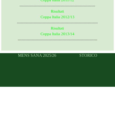
Coppa Italia 2011/12
-----------------------------------------------------------
Risultati
Coppa Italia 2012/13
---------------------------------------------------------------
Risultati
Coppa Italia 2013/14
--------------------------------------------------------------
MENS SANA 2025/26
STORICO