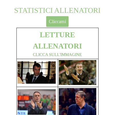
STATISTICI ALLENATORI
Cliccami
LETTURE
ALLENATORI
CLICCA SULL'IMMAGINE