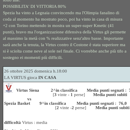
sono alte.
POSSIBILITA' DI VITTORIA 80%
Spezia ha vinto a Legnaia convincendo ma l'Olimpia fanalino di
coda al momento ha mostrato poco, poi ha vinto in casa di misura
+2 con Torino mettendo in mostra un super-super Kmetic (41
punti), bravo ma l'organizzazione difensiva della Virtus gli permette
al massimo la metà con % realizzative senz'altro basse. Importante
sarà anche la tenuta, la Virtus contro il Costone è stata superiore ma
si è sciolta come neve al sole nel finale. Ci vorrebbe anche più tifo a
sostegno ei momenti più difficili.
26 ottobre 2
025 domenica h.18:00
LA VIRTUS gioca
IN CASA
Virtus Siena 2^in classifica Media punti segnati : 
[
3
vinte -
1
perse]
Media punti subiti
vs
Spezia Basket 9^in classifica Media punti segnati : 76,0
[
2
vinte -
2
perse]
Media punti subit
difficoltà
Virtus : media