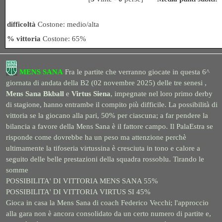
difficoltà
Costone: medio/alta
% vittoria
Costone: 65%
MENS SANA
Fra le partite che verranno giocate in questa 6^
giornata di andata della B2 (02 novembre 2025) delle tre senesi ,
Mens Sana Bkball
e
Virtus Siena
,
impegnate nel loro primo derby
di stagione, hanno entrambe il compito più difficile. La possibilità di
vittoria se la giocano alla pari, 50% per ciascuna; a far pendere la
bilancia a favore della Mens Sana è il fattore campo. Il PalaEstra se
risponde come dovrebbe ha un peso ma attenzione perchè
ultimamente la tifoseria virtussina è cresciuta in tono e calore a
seguito delle belle prestazioni della squadra rossoblu. Tirando le
somme
POSSIBILITA' DI VITTORIA MENS SANA 55%
POSSIBILITA' DI VITTORIA VIRTUS SI 45%
Gioca in casa la Mens Sana di coach Federico Vecchi; l'approccio
alla gara non è ancora consolidato da un certo numero di partite e,