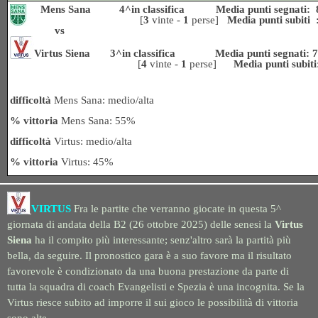
Mens Sana 4^in classifica Media punti segnati: 
[
3
vinte -
1
perse]
Media punti subiti
vs
Virtus Siena 3^in classifica Media punti segnati: 7
[
4
vinte -
1
perse]
Media punti subit
difficoltà
Mens Sana: medio/alta
% vittoria
Mens Sana: 55%
difficoltà
Virtus
: medio/alta
% vittoria
Virtus: 45%
VIRTUS
Fra le partite che verranno giocate in questa 5^
giornata di andata della B2 (26 ottobre 2025) delle senesi la
Virtus
Siena
ha il compito più interessante; senz'altro sarà la partità più
bella, da seguire. Il pronostico gara è a suo favore ma il risultato
favorevole è condizionato da una buona prestazione da parte di
tutta la squadra di coach Evangelisti e Spezia è una incognita. Se la
Virtus riesce subito ad imporre il sui gioco le possibilità di vittoria