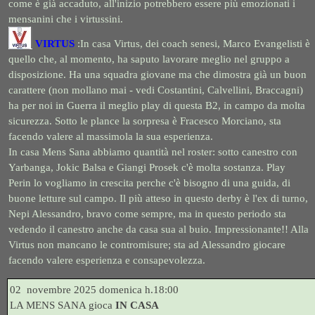
come è già accaduto, all'inizio potrebbero essere più emozionati i
mensanini che i virtussini.
VIRTUS
:
In casa Virtus, dei coach senesi, Marco Evangelisti è
quello che, al momento, ha saputo lavorare meglio nel gruppo a
disposizione. Ha una squadra giovane ma che dimostra già un buon
carattere (non mollano mai - vedi Costantini, Calvellini, Braccagni)
ha per noi in Guerra il meglio play di questa B2, in campo da molta
sicurezza. Sotto le plance la sorpresa è Fracesco Morciano, sta
facendo valere al massimola la sua esperienza.
In casa Mens Sana abbiamo quantità nel roster: sotto canestro con
Yarbanga, Jokic Balsa e Giangi Prosek c'è molta sostanza. Play
Perin lo vogliamo in crescita perche c'è bisogno di una guida, di
buone letture sul campo. Il più atteso in questo derby è l'ex di turno,
Nepi Alessandro, bravo come sempre, ma in questo periodo sta
vedendo il canestro anche da casa sua al buio. Impressionante!! Alla
Virtus non mancano le contromisure; sta ad Alessandro giocare
facendo valere esperienza e consapevolezza.
02 novembre 2
025 domenica h.18:00
LA MENS SANA gioca
IN CASA