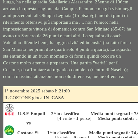
lunga, ha nella guardia Sakellariou Alessandro, 25enne di 196cm,
arrivato in questa stagione dal Campus Piemonte ma già visto negli
anni precedenti all'Olimpia Legnaia (15 pts.m/g) uno dei punti di
riferimento offensivi più importanti ma .... non l'unico; nella
impressionante vittoria di domenica contro San Miniato (85-67) ha
avuto un Saviero da 26 punti e tanti altri. La squadra di coach
Valentino difende bene, ha aggressività ed intensità (ha fatto fare a
San Miniato nei primi due quarti solo 9 punti a quarto). La squadra
sta entrando in un buon momento di forma quindi occorre un
Costone molto attento e preparato. Una partita "verità" per il
Costone, da affrontare ad organico completo (rientro di Nasello);
con la massima attenzione non solo difensiva, anche offensiva.
1° novembre
2
025 sabato h.21:00
IL COSTONE gioca
IN CASA
U.S.E Empoli 2^in classifica Media punti segnati : 7
[
4
vinte -
1
perse]
Media punti subiti 
vs
Costone Si 1^in classifica Media punti segnati: 74,
[
5
vinte -
0
perse]
Media punti subiti