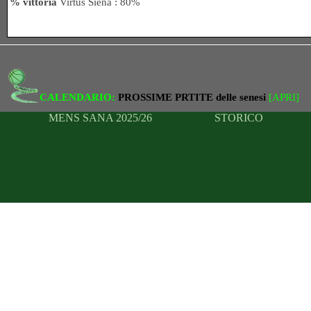
% vittoria
Virtus Siena : 80%
CALENDARIO:
PROSSIME
PRTITE delle senesi
[APRI]
MENS SANA 2025/26
STORICO