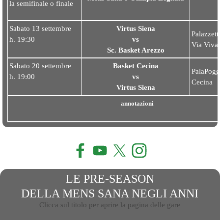
la semifinale o finale
Sabato 13 settembre
Virtus Siena
Palazzett
h. 19:30
vs
Via Vival
Sc. Basket Arezz
o
Sabato 20 settembre
Basket Cecina
PalaPogge
h. 19:00
vs
Cecina
Virtus Sien
a
annotazioni
LE PRE-SEASON
DELLA MENS SANA
NEGLI ANNI
Clicca sul titolo per aprire la pagina delle gare