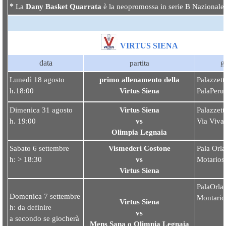
*
La
Dany Basket Quarrata
è la neopromossa in serie B Nazionale
VIRTUS SIENA
data
g
partita
Lunedì 18 agosto
primo allenamento della
Palazzett
h.18:00
Virtus Sien
a
PalaPeruc
Dimenica 31 agosto
Virtus Siena
Palazzett
h. 19:00
vs
Via Vival
Olimpia Legnai
a
Sabato 6 settembre
Vismederi Costone
Pala Orla
h: > 18:30
vs
Motarios
Virtus Siena
PalaOrla
Domenica 7 settembre
Montario
Virtus Siena
h: da definire
vs
a secondo se giocherà
Mens Sana o Olimpia Legnaia