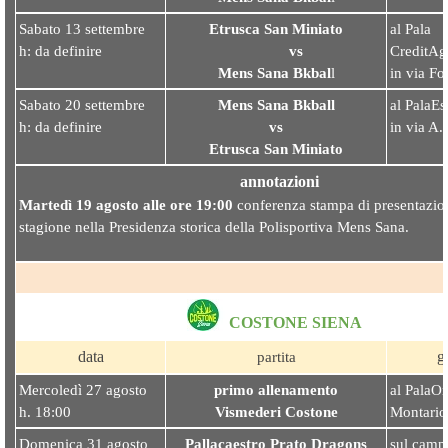
Sabato 13 settembre
Etrusca San Miniato
al Pala
h: da definire
vs
CreditAg
Mens Sana Bkbal
l
in via Fo
Sabato 20 settembre
Mens Sana Bkball
al PalaEs
h: da definire
vs
in via A.
Etrusca San Miniat
o
annotazioni
Martedì 19 agosto alle ore 19:00
conferenza stampa di presentazion
stagione nella Presidenza storica della Polisportiva Mens Sana.
COSTONE SIENA
data
g
partita
Mercoledì 27 agosto
primo allenamento
al PalaOr
h. 18:00
Vismederi Coston
e
Montario
Domenica 31 agosto
Pallacaestro Prato Dragons
sul camp