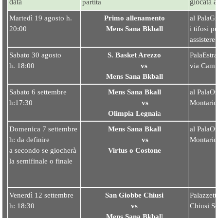
data
giocata a
partita
Martedì 19 agosto h.
Primo allenamento
al PalaGi
20:00
Mens Sana Bkball
i tifosi 
assistere
Sabato 30 agosto
S. Basket Arezzo
PalaEstr
h. 18:00
vs
via Cami
Mens Sana Bkball
Sabato 6 settembre
Mens Sana Bkall
al PalaOr
h:17:30
vs
Montario
Olimpia Legnai
a
Domenica 7 settembre
Mens Sana Bkall
al PalaOr
h: da definire
vs
Montario
a secondo se giocherà
Virtus o Costone
la semifinale o finale
Venerdì 12 settembre
San Giobbe Chiusi
Palazzett
h: 18:30
vs
Chiusi S
Mens Sana Bkbal
l