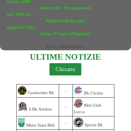
sett/ott. 2008
Amichevoli - Precampionato
sett. 2006/16
Memorial Bellaveglia
giugno1973/83
Torneo "Coppa Affogasanti"
Fonte: Basketsiena.it
ULTIME NOTIZIE
Cliccami
-
Grantorino Bk
Bk Cecina
Bkb Club
-
S.Bk Aretina
Lucca
-
Spezia Bk
Mens Sana Bkb