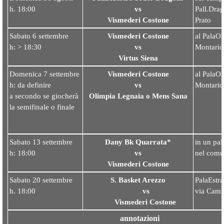
h. 18:00
vs
Pall.Dra
Vismederi Costone
Prato
Sabato 6 settembre
Vismederi Costone
al PalaOr
h: > 18:30
vs
Montario
Virtus Siena
Domenica 7 settembre
Vismederi Costone
al PalaOr
h: da definire
vs
Montario
a secondo se giocherà
Olimpia Legnaia o Mens Sana
la semifinale o finale
Sabato 13 settembre
Dany Bk Quarrata*
in un pal
h: 18:00
vs
nel comun
Vismederi Coston
e
Sabato 20 settembre
S. Basket Arezzo
PalaEstr
h. 18:00
vs
via Cami
Vismederi Costone
annotazioni