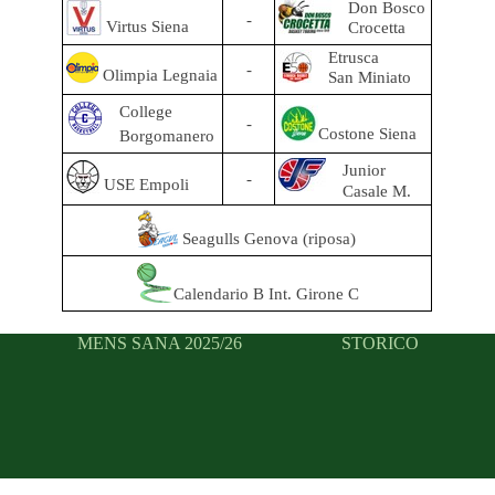
Don Bosco
-
Virtus Siena
Crocetta
Etrusca
-
Olimpia Legnaia
San Miniato
College
-
Costone Siena
Borgomanero
Junior
-
USE Empoli
Casale M.
Seagulls Genova (riposa)
Calendario B Int. Girone C
MENS SANA 2025/26
STORICO