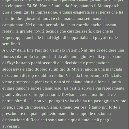
un eloquente 74-
56. Non c'è nulla da fare, quando il Montepaschi
gira a pieni giri fa impressione, è quasi esagerata se si pensa che ha
inserito due giocatori nuovi e che manca una settimana al
campionato. Nel quarto periodo fa il suo esordio anche l'instant
replay, la grande novità tecnica che caratterizzerà, oltre che la
Supercoppa, anche le Final Eight di coppa Italia e i playoff dalle
semifinali.
A 8'02" dalla fine l'arbitro Carmelo Paternicò al fine di decidere una
rimessa da fondo campo si affida alle immagini tv dalla postazione
di Sky: bastano pochi secondi e la decisione è presa; azione
successiva e altro dubbio su un tiro di Myers: ancora una manciata
di secondi di stop e dubbio risolto. Vista da bordocampo l'iniziativa
viene promossa a pieni voti, non si rischiano abusi e forse si potrà
evitare qualche errore clamoroso. La partita scivola via rapidamente,
gradevole, senza troppi sussulti. Treviso ci crede, ma finché c'è
partita oltre il -
11 non va, poi ogni volta che ha un passaggio a vuoto
lo paga con gli interessi. Siena, almeno per ora, è tanto più forte a
prescindere da quale quintetto manda in campo: le opzioni a
disposizione di Recalcati sono tante e quasi tutte letali per gli
avversari.