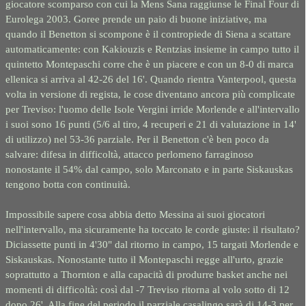
giocatore scomparso con cui la Mens Sana raggiunse le Final Four di
Eurolega 2003. Goree prende un paio di buone iniziative, ma
quando il Benetton si scompone è il contropiede di Siena a scattare
automaticamente: con Kakiouzis e Rentzias insieme in campo tutto il
quintetto Montepaschi corre che è un piacere e con un 8-
0 di marca
ellenica si arriva al 42-
26 del 16'. Quando rientra Vanterpool, questa
volta in versione di regista, le cose diventano ancora più complicate
per Treviso: l'uomo delle Isole Vergini irride Morlende e all'intervallo
i suoi sono 16 punti (5/6 al tiro, 4 recuperi e 21 di valutazione in 14'
di utilizzo) nel 53-
36 parziale. Per il Benetton c'è ben poco da
salvare: difesa in difficoltà, attacco perlomeno farraginoso
nonostante il 54% dal campo, solo Marconato e in parte Siskauskas
tengono botta con continuità.
Impossibile sapere cosa abbia detto Messina ai suoi giocatori
nell'intervallo, ma sicuramente ha toccato le corde giuste: il risultato?
Diciassette punti in 4'30" dal ritorno in campo, 15 targati Morlende e
Siskauskas. Nonostante tutto il Montepaschi regge all'urto, grazie
soprattutto a Thornton e alla capacità di produrre basket anche nei
momenti di difficoltà: così dal -
7 Treviso ritorna al volo sotto di 12
dopo 26'. Alla fine del periodo il parziale casalingo sarà di 14-
3 per