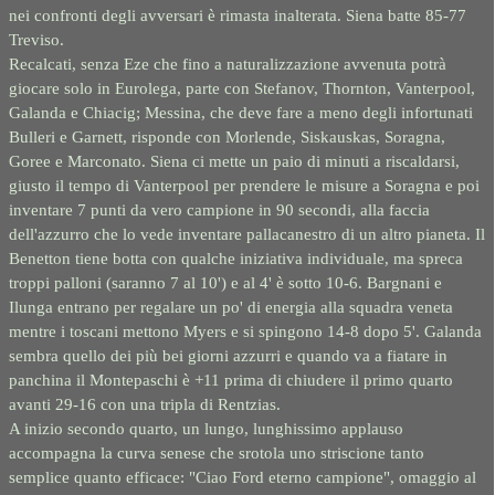
nei confronti degli avversari è rimasta inalterata. Siena batte 85-
77
Treviso.
Recalcati, senza Eze che fino a naturalizzazione avvenuta potrà
giocare solo in Eurolega, parte con Stefanov, Thornton, Vanterpool,
Galanda e Chiacig; Messina, che deve fare a meno degli infortunati
Bulleri e Garnett, risponde con Morlende, Siskauskas, Soragna,
Goree e Marconato. Siena ci mette un paio di minuti a riscaldarsi,
giusto il tempo di Vanterpool per prendere le misure a Soragna e poi
inventare 7 punti da vero campione in 90 secondi, alla faccia
dell'azzurro che lo vede inventare pallacanestro di un altro pianeta. Il
Benetton tiene botta con qualche iniziativa individuale, ma spreca
troppi palloni (saranno 7 al 10') e al 4' è sotto 10-
6. Bargnani e
Ilunga entrano per regalare un po' di energia alla squadra veneta
mentre i toscani mettono Myers e si spingono 14-
8 dopo 5'. Galanda
sembra quello dei più bei giorni azzurri e quando va a fiatare in
panchina il Montepaschi è +11 prima di chiudere il primo quarto
avanti 29-
16 con una tripla di Rentzias.
A inizio secondo quarto, un lungo, lunghissimo applauso
accompagna la curva senese che srotola uno striscione tanto
semplice quanto efficace: "Ciao Ford eterno campione", omaggio al