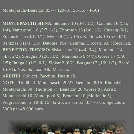
Montepaschi-
Benetton 85-
77 (29-
16, 53-
36; 74-
56)
MONTEPASCHI SIENA
: Stefanov 10 (3/4, 1/2), Galanda 16 (5/5,
1/4), Vanterpool 18 (5/7, 1/2), Thornton 13 (2/6, 1/2), Chiacig (0/1);
Zukauskas 5 (0/1, 1/1), Myers 8 (1/2, 1/5), Kakiouzis 10 (5/5, 0/3),
Rentzias 5 (1/1, 1/3), Datome. N.e.: Lamma, Circosta. All.: Recalcati.
BENETTON TREVISO
: Siskauskas 17 (4/4, 3/4), Morlende 14
(4/7, 2/2), Soragna 8 (2/5, 1/2), Marconato 9 (4/7), Goree 17 (5/9,
2/5); Ilunga 2 (1/2, 0/1), Slokar 2 (0/2), Bargnani 7 (1/2, 1/2), Beard
1 (0/1). N.e.: Sottana. All.: Messina.
ARBITRI: Colucci, Facchini, Paternicò.
NOTE -
Tiri liberi: Montepaschi 20/27, Benetton 8/15. Rimbalzi:
Montepaschi 30 (Thornton 7), Benetton 26 (Goree 8). Assist:
Montepaschi 10 (Vanterpool 6), Benetton 10 (Morlende 5).
Progressione: 5’ 10-
8, 15’ 42-
26, 25’ 65-
53, 35’ 76-
65. Spettatori:
5000 per 48.000 euro.