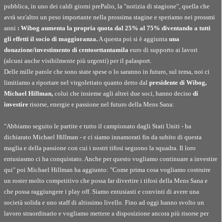
pubblica, in uno dei caldi giorni prePalio, la "notizia di stagione", quella che
avrà sez'altro un peso importante nella prossima stagine e speriamo nei prossmi
anni
:
Wibog aumenta la propria quota dal 25% al 75% diventando a tutti
gli effetti il socio di maggioranza.
A questa poi si è aggiunta
una
donazione/investimento di centosettantamila
euro di supporto ai lavori
(alcuni anche visibilmente più urgenti) per il palasport.
Delle mille parole che sono state spese o lo saranno in futuro, sul tema, noi ci
limitiamo a riportare nel virgolettato quanto detto
dal
presidente di Wibog,
Michael Hillman,
colui che insieme agli altrei due soci,
hanno deciso
di
investire
risorse, energie e passione nel futuro della Mens Sana:
"Abbiamo seguito le partite e tutto il campionato dagli Stati Uniti -
ha
dichiarato Michael Hillman -
e ci siamo innamorati fin da subito di questa
maglia e della passione con cui i nostri tifosi seguono la squadra. Il loro
entusiasmo ci ha conquistato. Anche per questo vogliamo continuare a investire
qui" poi Michael Hillman ha aggiunto:
"Come prima cosa vogliamo costruire
un roster molto competitivo che possa far divertire i tifosi della Mens Sana e
che possa raggiungere i play off. Siamo entusiasti e convinti di avere una
società solida e uno staff di altissimo livello. Fino ad oggi hanno svolto un
lavoro straordinario e vogliamo mettere a disposizione ancora più risorse per