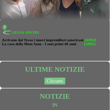
LEGGI ANCHE:
Arrivano dal Texas i nuovi imprenditori americani
[APRI]
La casa della Mens Sana - I suoi primi 40 anni
[APRI]
ULTIME NOTIZIE
Cliccami
NOTIZIE
IN