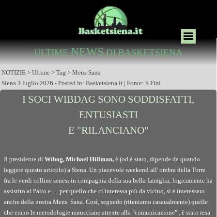
NEWS
ULTIME
DI BASKETSIENA
NOTIZIE > Ultime > Tag > Mens Sana
Siena 3 luglio 2026 - Posted in: Basketsiena.it | Fonte: S.Fini
I SOCI WIBDAG SONO SODDISFATTI,
ENTUSIASTI
E "RILANCIANO"
Il presidente di
Wibog, Michael Hillman,
è (od è stato, dipende da quando
leggete questo articolo) a Siena. Un piacevole weekend all' ombra della Torre
fra le verdi colline senesi in compagnia della sua bella famiglia; logicamente ha
assistito al Palio e .... p
er quello che ci interessa più da vicino, si è interessato
anche della nostra Mens Sana. Così, seguedo (riteniamo casaualmente) quelle
che erano le metodologie mnucciane attente alla "comunicazione" , è stato resa