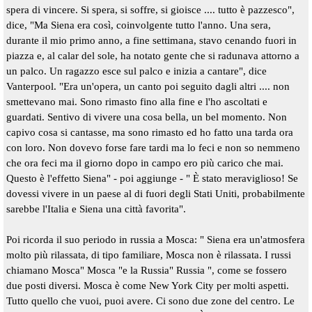
spera di vincere. Si spera, si soffre, si gioisce .... tutto è pazzesco",
dice, "Ma Siena era così, coinvolgente tutto l'anno. Una sera,
durante il mio primo anno, a fine settimana, stavo cenando fuori in
piazza e, al calar del sole, ha notato gente che si radunava attorno a
un palco. Un ragazzo esce sul palco e inizia a cantare", dice
Vanterpool. "Era un'opera, un canto poi seguito dagli altri .... non
smettevano mai. Sono rimasto fino alla fine e l'ho ascoltati e
guardati. Sentivo di vivere una cosa bella, un bel momento. Non
capivo cosa si cantasse, ma sono rimasto ed ho fatto una tarda ora
con loro. Non dovevo forse fare tardi ma lo feci e non so nemmeno
che ora feci ma il giorno dopo in campo ero più carico che mai.
Questo è l'effetto Siena" - poi aggiunge -
" È stato meraviglioso! Se
dovessi vivere in un paese al di fuori degli Stati Uniti, probabilmente
sarebbe l'Italia e Siena una città favorita".
Poi ricorda il suo periodo in russia a Mosca: " Siena era un'atmosfera
molto più rilassata, di tipo familiare, Mosca non è rilassata. I russi
chiamano Mosca" Mosca "e la Russia" Russia ", come se fossero
due posti diversi. Mosca è come New York City per molti aspetti.
Tutto quello che vuoi, puoi avere. Ci sono due zone del centro. Le