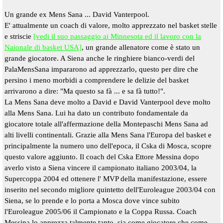
Un grande ex Mens Sana ... David Vanterpool.
E' attualmente un coach di valore, molto apprezzato nel basket stelle
e striscie
[vedi il suo passaggio ai Minnesota ed il lavoro con la
Naionale di basket USA]
, un grande allenatore come è stato un
grande giocatore. A Siena anche le ringhiere bianco-
verdi del
PalaMensSana impararono ad apprezzarlo, questo per dire che
persino i meno morbidi a comprendere le delizie del basket
arrivarono a dire: "Ma questo sa fà ... e sa fà tutto!".
La Mens Sana deve molto a David e David Vanterpool deve molto
alla Mens Sana. Lui ha dato un contributo fondamentale da
giocatore totale all'affermazione della Montepaschi Mens Sana ad
alti livelli continentali. Grazie alla Mens Sana l'Europa del basket e
principalmente la numero uno dell'epoca, il Cska di Mosca, scopre
questo valore aggiunto. Il coach del Cska Ettore Messina dopo
averlo visto a Siena vincere il campionato italiano 2003/04, la
Supercoppa 2004 ed ottenere l' MVP della manifestazione, essere
inserito nel secondo migliore quintetto dell'Euroleague 2003/04 con
Siena, se lo prende e lo porta a Mosca dove vince subito
l'Euroleague 2005/06 il Campionato e la Coppa Russa. Coach
Messina lo apprezza talmente tanto, sia come giocatore che come