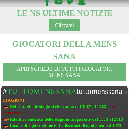
LE NS ULTIME NOTIZIE
Cliccami
GIOCATORI DELLA MENS
SANA
APRI SCHEDE DI TUTTI I GIOCATORI
MENS SANA
#
TUTTOMENSSANA
tuttomenssana
tu
STAGIONI
Nel dettaglio le stagioni che vanno
dal 1967 al 1983
altre in
costruzione
Rilettura sintetica delle stagioni del passato
dal 1973 al 2013
Roster di ogni stagione e Realizzatori di ogni gara dal 1973