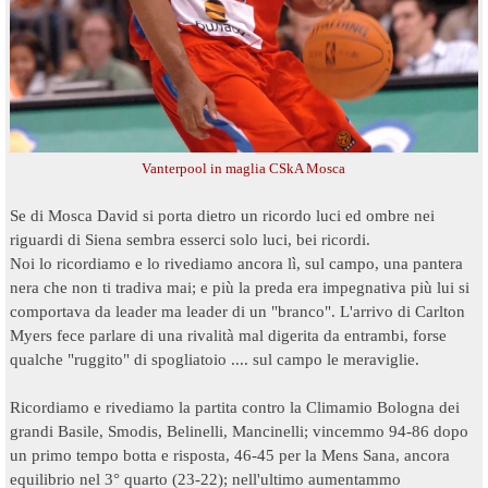
Vanterpool in maglia CSkA Mosca
Se di Mosca David si porta dietro un ricordo luci ed ombre nei
riguardi di Siena sembra esserci solo luci, bei ricordi.
Noi lo ricordiamo e lo rivediamo ancora lì, sul campo, una pantera
nera che non ti tradiva mai; e più la preda era impegnativa più lui si
comportava da leader ma leader di un "branco". L'arrivo di Carlton
Myers fece parlare di una rivalità mal digerita da entrambi, forse
qualche "ruggito" di spogliatoio .... sul campo le meraviglie.
Ricordiamo e rivediamo la partita contro la Climamio Bologna dei
grandi Basile, Smodis, Belinelli, Mancinelli; vincemmo 94-86 dopo
un primo tempo botta e risposta, 46-45 per la Mens Sana, ancora
equilibrio nel 3° quarto (23-22
); nell'ultimo aumentammo