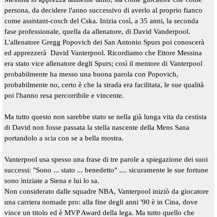
persona, da decidere l'anno successivo di averlo al proprio fianco
come assistant-
cosch del Cska. Inizia così, a 35 anni, la seconda
fase professionale, quella da allenatore, di David Vanderpool.
L'allenatore Gregg Popovich dei San Antonio Spurs poi conoscerà
ed apprezzerà David Vanterpool. Ricordiamo che Ettore Messina
era stato vice allenatore degli Spurs; così il mentore di Vanterpool
probabilmente ha messo una buona parola con Popovich,
probabilmente no, certo è che la strada era facilitata, le sue qualità
poi l'hanno resa percorribile e vincente.
Ma tutto questo non sarebbe stato se nella già lunga vita da cestista
di David non fosse passata la stella nascente della Mens Sana
portandolo a scia con se a bella mostra.
Vanterpool usa spesso una frase di tre parole a spiegazione dei suoi
successi: "Sono ... stato ... benedetto" .... sicuramente le sue fortune
sono iniziate a Siena e lui lo sa.
Non considerato dalle squadre NBA, Vanterpool iniziò da giocatore
una carriera nomade pro: alla fine degli anni '90 è in Cina, dove
vince un titolo ed è MVP Award della lega. Ma tutto quello che