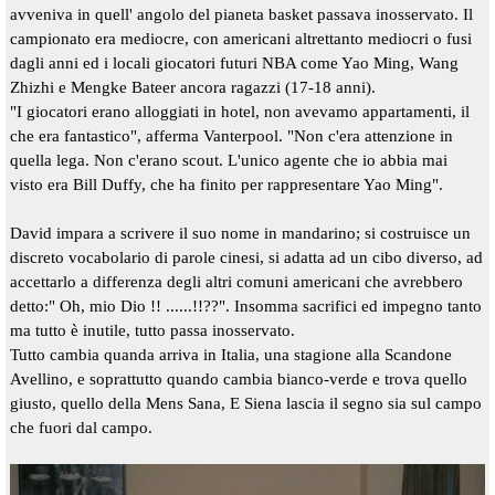
avveniva in quell' angolo del pianeta basket passava inosservato. Il
campionato era mediocre, con americani altrettanto mediocri o fusi
dagli anni ed i locali giocatori futuri NBA come Yao Ming, Wang
Zhizhi e Mengke Bateer ancora ragazzi (17-
18 anni).
"I giocatori erano alloggiati in hotel, non avevamo appartamenti, il
che era fantastico", afferma Vanterpool. "Non c'era attenzione in
quella lega. Non c'erano scout. L'unico agente che io abbia mai
visto era Bill Duffy, che ha finito per rappresentare Yao Ming".
David impara a scrivere il suo nome in mandarino; si costruisce un
discreto vocabolario di parole cinesi, si adatta ad un cibo diverso, ad
accettarlo a differenza degli altri comuni americani che avrebbero
detto:" Oh, mio Dio !! ......!!??". Insomma sacrifici ed impegno tanto
ma tutto è inutile, tutto passa inosservato.
Tutto cambia quanda arriva in Italia, una stagione alla Scandone
Avellino, e soprattutto quando cambia bianco-
verde e trova quello
giusto, quello della Mens Sana, E Siena lascia il segno sia sul campo
che fuori dal campo.