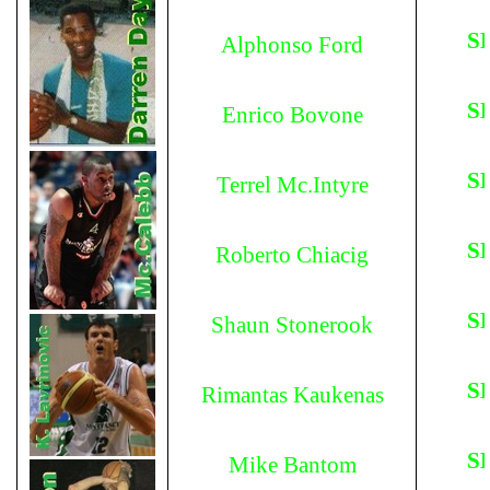
S
Alphonso Ford
S
Enrico Bovone
S
Terrel Mc.Intyre
S
Roberto Chiacig
S
Shaun Stonerook
S
Rimantas Kaukenas
S
Mike Bantom