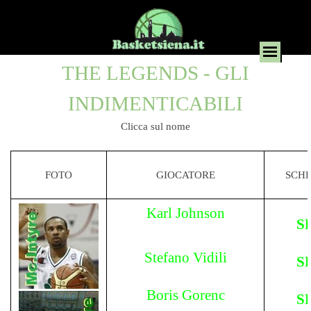
THE LEGENDS - GLI
INDIMENTICABILI
Clicca sul nome
FOTO
GIOCATORE
SCH
Karl Johnson
S
Stefano Vidili
S
Boris Gorenc
S