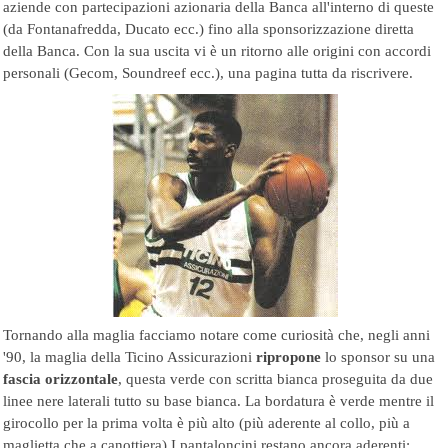
aziende con partecipazioni azionaria della Banca all'interno di queste
(da Fontanafredda, Ducato ecc.) fino alla sponsorizzazione diretta
della Banca. Con la sua uscita vi è un ritorno alle origini con accordi
personali (Gecom, Soundreef ecc.), una pagina tutta da riscrivere.
Tornando alla maglia facciamo notare come curiosità che, negli anni
'90, la maglia della Ticino Assicurazioni
ripropone
lo sponsor su una
fascia orizzontale
, questa verde con scritta bianca proseguita da due
linee nere laterali tutto su base bianca. La bordatura è verde mentre il
girocollo per la prima volta è più alto (più aderente al collo, più a
maglietta che a canottiera) I pantaloncini restano ancora aderenti;