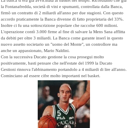
La banca si era già avvicinata al basket nel tempo. Ricordiamo che già
la Fontanafredda, società di vini e spumanti, controllata dalla Banca,
firmò un contratto di 2 miliardi all'anno per due stagioni. Con questo
accordo praticamente la Banca divenne di fatto proprietaria del 33%.
Inoltre ci fu una sottoscrizione popolare che raccolse 600 milioni.
L'operazione contò 3.000 firme al fine di salvare la Mens Sana afflitta
da debiti per oltre 3 miliardi. La Banca come garante inserì in questo
nuovo assetto societario un "uomo del Monte", un controllore ma
anche un appassionato, Mario Naldini.
Con la successiva Ducato gestione la cosa prosegui molto
positivamente, basti pensare che nell'estate del 1999 la Ducato
Gestioni rinnova l'abbinamento portandolo a 4 miliardi di lire all'anno.
Cominciano ad essere cifre molto importanti nel basket.