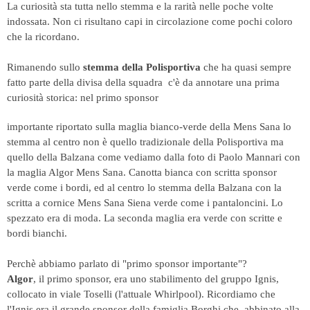
La curiosità sta tutta nello stemma e la rarità nelle poche volte
indossata. Non ci risultano capi in circolazione come pochi coloro
che la ricordano.
Rimanendo sullo
stemma della Polisportiva
che ha quasi sempre
fatto parte della divisa della squadra c'è da annotare una prima
curiosità storica: nel primo sponsor
importante riportato sulla maglia bianco-verde della Mens Sana lo
stemma al centro non è quello tradizionale della Polisportiva ma
quello della Balzana come vediamo dalla foto di
Paolo Mannari con
la maglia Algor Mens Sana. Canotta bianca con scritta sponsor
verde come i bordi, ed al centro lo stemma della Balzana con la
scritta a cornice Mens Sana Siena verde come i pantaloncini. Lo
spezzato era di moda. La seconda maglia era verde con scritte e
bordi bianchi.
Perchè abbiamo parlato di "primo sponsor importante"?
Algor
,
il primo sponsor, era uno stabilimento del gruppo Ignis,
collocato in viale Toselli (l'attuale Whirlpool). Ricordiamo che
l'Ignis era il grande sponsor della famiglia Borghi che, abbinato alla