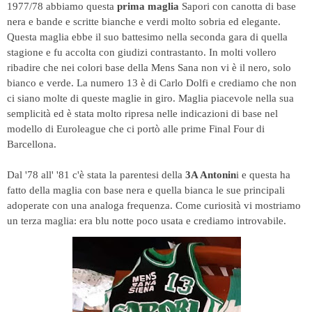
1977/78 abbiamo questa
prima maglia
Sapori con
canotta di base
nera e bande e scritte bianche e verdi molto sobria ed elegante.
Questa maglia ebbe il suo battesimo nella seconda gara di quella
stagione e fu accolta con giudizi contrastanto. In molti vollero
ribadire che nei colori base della Mens Sana non vi è il nero, solo
bianco e verde. L
a numero 13 è di Carlo Dolfi e
crediamo che non
ci siano molte di queste maglie in giro.
Maglia piacevole nella sua
semplicità ed è stata molto ripresa nelle indicazioni di base nel
modello di Euroleague che ci portò alle prime Final Four di
Barcellona.
Dal '78 all' '81 c'è stata la parentesi della
3A Antonin
i e questa ha
fatto della maglia con base nera e quella bianca le sue principali
adoperate con una analoga frequenza. Come curiosità vi mostriamo
un terza maglia: era blu notte poco usata e crediamo introvabile.