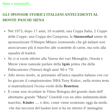
Sana e nazionali)
GLI SPONSOR STORICI ITALIANI ANTECEDENTI AL
MONTE PASCHI SIENA
ALTRE GRANDI CHE HANNO
SEGNATO UN'EPOCA
Nel 1973, dopo 17 anni, 10 scudetti, una Coppa Italia, 2 Coppe
delle Coppe, una Coppa dei Campioni, la
Simmenthal
smise di
sponsorizzare l'Olimpia Milano sostenendo che gli italiani non
associavano più il marchio alle scatolette di carne, ma solo alla
squadra di basket.
Se ci si vuole riferire alla Varese dei vari Meneghin, Ossola e
Morse viene naturale parlare della
Ignis
prima che della
Pallacanestro (Varese) degli anni '60 e '70.
Allo stesso modo, se pensiamo all'unica squadra italiana con cui
ha giocato il campionissimo NBA Tony Kukoc, nella nostra testa
si materializzerà l'icona verde della
Benetton
.
E come non ricordare la Virtus Bologna del grande slam dell'
altrettanto grande "Manu" Ginobili con un altro indimenticabile
marchio,
Kinder
.... e dire, come viene sostenuto oggi da molti,
che dai successi del basket non si ha un ritorno d' immagine