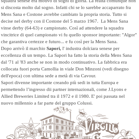
squadra senese era motivo di sogni di gloria. La realtà comunque non
si discosta molto dal sogno. Infatti
chi se lo sarebbe accaparrato fra
Mens Sana e Costone avrebbe cambiato la propria storia. Tutto si
decise nel derby con il Costone del 5 marzo 1967. La Mens Sana
vinse derby (64-63) e campionato. Così ad attendere la squadra
vincitrice di quel campionato vi fu quello sponsor importante: "Algor"
che garantiva certezze e futuro... e fu così per la Mens Sana.
Dopo arrivò il marchio
Sapori,
l' industra dolciara senese per
eccellenza di un tempo. La Sapori ha fatto la storia della Mens Sana
dal '71 al '83 anche se non in modo continuativo. La fabbrica era
collocata fuori porta Camollia in viale Don Minzoni (vedi disegno
dell'epoca) con ultima sede a metà di via Cavour.
Sapori divenne importante creando più sedi in tutta Europa e
permettendo l’ingresso dii partner internazionali, come J.Lyons e
Allied Breweries Limited tra il 1972 e il 1980. E' poi passata nel
nuovo millennio a far parte del gruppo Colussi.