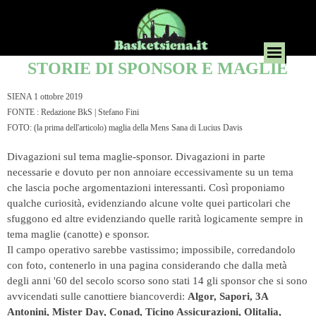
STORIE DI SPONSOR E MAGLIE
SIENA 1 ottobre 2019
FONTE : Redazione BkS | Stefano Fini
FOTO: (la prima dell'articolo) maglia della Mens Sana di Lucius Davis
Divagazioni sul tema maglie-sponsor. Divagazioni in parte
necessarie e dovuto per non annoiare eccessivamente su un tema
che lascia poche argomentazioni interessanti. Così proponiamo
qualche curiosità, evidenziando alcune volte quei particolari che
sfuggono ed altre evidenziando quelle rarità logicamente sempre in
tema maglie (canotte) e sponsor.
Il campo operativo sarebbe vastissimo; impossibile, corredandolo
con foto, contenerlo in una pagina considerando che dalla metà
degli anni '60 del secolo scorso sono stati 14 gli sponsor che si sono
avvicendati sulle c
anottiere biancoverdi:
Algor, Sapori, 3A
Antonini, Mister Day, Conad, Ticino Assicurazioni, Olitalia,