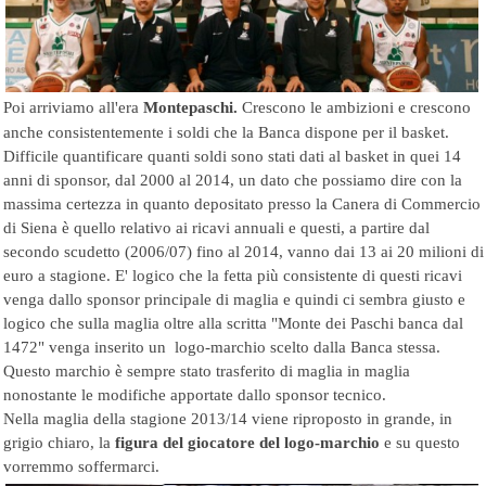
Poi arriviamo all'era
Montepaschi.
Crescono le ambizioni e crescono
anche consistentemente i soldi che la Banca dispone per il basket.
Difficile quantificare quanti soldi sono stati dati al basket in quei 14
anni di sponsor, dal 2000 al 2014, un dato che possiamo dire con la
massima certezza in quanto depositato presso la Canera di Commercio
di Siena è quello relativo ai ricavi annuali e questi, a partire dal
secondo scudetto (2006/07) fino al 2014, vanno dai 13 ai 20 milioni di
euro a stagione. E' logico che la fetta più consistente di questi ricavi
venga dallo sponsor principale di maglia e quindi ci sembra giusto e
logico che sulla maglia oltre alla scritta "Monte dei Paschi banca dal
1472" venga inserito un logo-marchio scelto dalla Banca stessa.
Questo marchio è sempre stato trasferito di maglia in maglia
nonostante le modifiche apportate dallo sponsor tecnico.
Nella maglia della stagione 2013/14 viene riproposto in grande, in
grigio chiaro, la
figura del giocatore del logo-marchio
e su questo
vorremmo soffermarci.