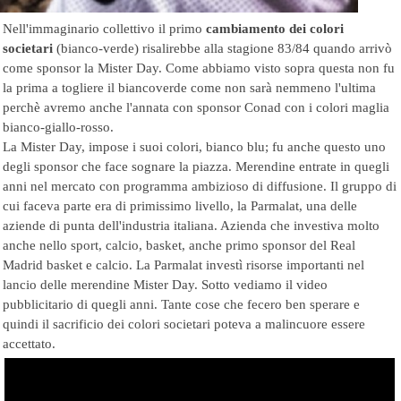
Nell'immaginario collettivo il primo
cambiamento dei colori
societa
ri
(bianco-verde) risalirebbe alla stagione 83/84 quando arrivò
come sponsor la Mister Day. Come abbiamo visto sopra questa non fu
la prima a togliere il biancoverde come non sarà nemmeno l'ultima
perchè avremo anche l'annata con sponsor Conad con i colori maglia
bianco-giallo-rosso.
La Mister Day, impose i suoi colori, bianco blu; fu anche questo uno
degli sponsor che face sognare la piazza. Merendine entrate in quegli
anni nel mercato con programma ambizioso di diffusione. Il gruppo di
cui faceva parte era di primissimo livello, la Parmalat, una delle
aziende di punta dell'industria italiana. Azienda che investiva molto
anche nello sport, calcio, basket, anche primo sponsor del Real
Madrid basket e calcio. La Parmalat investì risorse importanti nel
lancio delle merendine Mister Day. Sotto vediamo il video
pubblicitario di quegli anni. Tante cose che fecero ben sperare e
quindi il sacrificio dei colori societari poteva a malincuore essere
accettato.