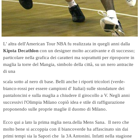
L' altra dell'American Tour NBA fu realizzata in quegli anni dalla
Kipsta Decathlon
con un designer molto accativante e di successo;
particolare nella grafica dei caratteri ma soprattutti per riproporre in
maglia la torre del Mangia, simbolo della città, su un nero antracite
di una
scala sotto al nero di base. Belli anche i riporti tricolori (verde-
bianco-rossi per essere campioni d' Italiai) sulle stondature dei
pantaloncini e sulla maglia a chiudere il girocollo a V. Negli anni
successivi l'Olimpia Milano copiò idea e stile di raffigurazione
proponendo sulle proprie maglie il duomo di Milano.
Ecco qui a lato la prima
mglia nera.
della Mens Sana. Il nero che
molto bene si accoppia con il biancoverde ha affascinato sin dai
primi tempi sia la Sapori che la 3A Antonini. Infatti n
ella stagione