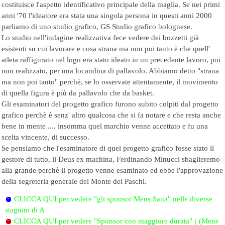
costituisce l'aspetto identificativo principale della maglia. Se nei primi
anni '70 l'ideatore era stata una singola persona in questi anni 2000
parliamo di uno studio grafico, GS Studio grafico bolognese.
Lo studio nell'indagine realizzativa fece vedere dei bozzetti già
esistenti su cui lavorare e cosa strana ma non poi tanto è che quell'
atleta raffigurato nel logo era stato ideato in un precedente lavoro, poi
non realizzato, per una locandina di pallavolo. Abbiamo detto "strana
ma non poi tanto" perchè, se lo osservate attentamente, il movimento
di quella figura è più da pallavolo che da basket.
Gli esaminatori del progetto grafico furono subito colpiti dal progetto
grafico perchè è senz' altro qualcosa che si fa notare e che resta anche
bene in mente .... insomma quel marchio venne accettato e fu una
scelta vincente, di successo.
Se pensiamo che l'esaminatore di quel progetto grafico fosse stato il
gestore di tutto, il Deus ex machina, Ferdinando Minucci sbaglieremo
alla grande perchè il progetto venne esaminato ed ebbe l'approvazione
della segreteria generale del Monte dei Paschi.
CLICCA QUI per vedere "gli sponsor Mens Sana" nelle diverse
stagioni di A
CLICCA QUI per vedere "Sponsor con maggiore durata" ( (Mens