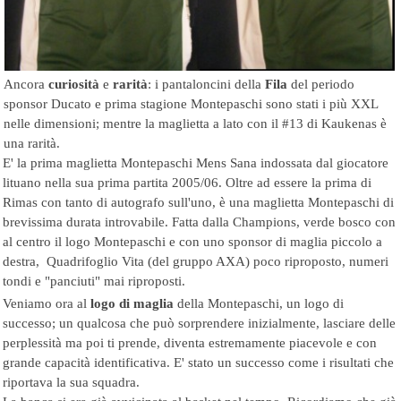
Ancora
curiosità
e
rarità
: i pantaloncini della
Fila
del periodo
sponsor Ducato e prima stagione Montepaschi sono stati i più XXL
nelle dimensioni; mentre la maglietta a lato con il #13 di K
aukenas è
una rarità.
E' la prima maglietta Montepaschi Mens Sana indossata dal giocatore
lituano nella sua prima partita 2005/06. Oltre ad essere la prima di
Rimas con tanto di autografo sull'uno, è una maglietta Montepaschi di
brevissima durata introvabile. Fatta dalla Champions, verde bosco con
al centro il logo Montepaschi e con uno sponsor di maglia piccolo a
destra, Quadrifoglio Vita (del gruppo AXA) poco riproposto, numeri
tondi e "panciuti" mai riproposti.
Veniamo ora al
logo di maglia
della Montepaschi, un logo di
successo; un qualcosa che può sorprendere inizialmente, lasciare delle
perplessità ma poi ti prende, diventa estremamente piacevole e con
grande capacità identificativa. E' stato un successo come i risultati che
riportava la sua squadra.