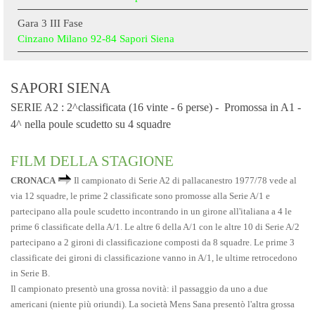
Gara 3 III Fase
Cinzano Milano 92-84 Sapori Siena
SAPORI SIENA
SERIE A2 : 2^classificata (16 vinte - 6 perse) - Promossa in A1 -
4^ nella poule scudetto su 4 squadre
FILM DELLA STAGIONE
CRONACA
Il campionato di Serie A2 di pallacanestro 1977/78
vede al
via 12 squadre, le prime 2 classificate sono promosse alla Serie A/1 e
partecipano alla poule scudetto incontrando in un girone all'italiana a 4 le
prime 6 classificate della
A/1
. Le altre 6 della A/1 con le altre 10 di Serie A/2
partecipano a 2 gironi di classificazione composti da 8 squadre. Le prime 3
classificate dei gironi di classificazione vanno in A/1, le ultime retrocedono
in Serie B.
Il campionato presentò una grossa novità: il passaggio da uno a due
americani (niente più oriundi). La società Mens Sana presentò l'altra grossa