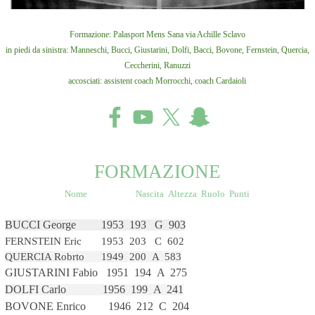
Formazione: Palasport Mens Sana via Achille Sclavo
in piedi da sinistra: Manneschi, Bucci, Giustarini, Dolfi, Bacci, Bovone, Fernstein, Quercia,
Ceccherini, Ranuzzi
accosciati: assistent coach Morrocchi, coach Cardaioli
FORMAZIONE
Nome Nascita Altezza Ruolo Punti
BUCCI George
1953 193
G 903
FERNSTEIN Eric 1953 203 C 602
QUERCIA Robrto 1949 200 A 583
GIUSTARINI Fabio
1951 1
94 A
275
DOLFI Carlo
1956
199 A
241
BOVONE Enrico 1946 212 C 204