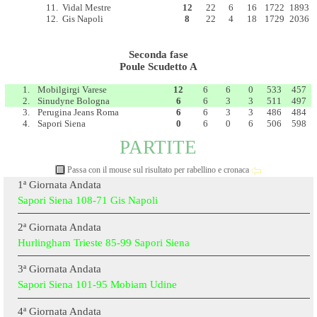
11.
Vidal Mestre
12
22
6
16
1722
1893
12.
Gis Napoli
8
22
4
18
1729
2036
Seconda fase
Poule Scudetto A
Classifica Poule Scudetto A
Pt
G
V
P
PtF
PtS
1.
Mobilgirgi Varese
12
6
6
0
533
457
2.
Sinudyne Bologna
6
6
3
3
511
497
3.
Perugina Jeans Roma
6
6
3
3
486
484
4.
Sapori Siena
0
6
0
6
506
598
PARTITE
Passa con il mouse sul risultato per rabellino e cronaca
1ª Giornata Andata
Sapori Siena 108-71 Gis Napoli
2ª Giornata Andata
Hurlingham Trieste 85-99 Sapori Siena
3ª Giornata Andata
Sapori Siena 101-95 Mobiam Udine
4ª Giornata Andata