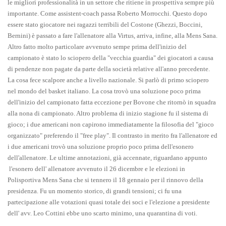
le migliori professionalità in un settore che ritiene in prospettiva sempre più
importante. Come assistent-coach passa Roberto Morrocchi. Questo dopo
essere stato giocatore nei ragazzi terribili del Costone (Ghezzi, Boccini,
Bernini) è passato a fare l'allenatore alla Virtus, arriva, infine, alla Mens Sana.
Altro fatto molto particolare avvenuto sempe prima dell'inizio del
campionato è stato lo sciopero della "vecchia guardia" dei giocatori a causa
di pendenze non pagate da parte della società relative all'anno precedente.
La cosa fece scalpore anche a livello nazionale. Si parlò di primo sciopero
nel mondo del basket italiano. La cosa trovò una soluzione poco prima
dell'inizio del campionato fatta eccezione per Bovone che ritornò in squadra
alla nona di campionato. Altro problema di inizio stagione fu il sistema di
gioco; i due americani non capirono immediatamente la filosofia del "gioco
organizzato" preferendo il "free play". Il contrasto in merito fra l'allenatore ed
i due americani trovò una soluzione proprio poco prima dell'esonero
dell'allenatore. Le ultime annotazioni, già accennate, riguardano appunto
l'esonero dell' allenatore avvenuto il 26 dicembre e le elezioni in
Polisportiva Mens Sana che si tennero il 18 gennaio per il rinnovo della
presidenza. Fu un momento storico, di grandi tensioni; ci fu una
partecipazione alle votazioni quasi totale dei soci e l'elezione a presidente
dell' avv. Leo Cottini ebbe uno scarto minimo, una quarantina di voti.