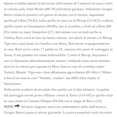
Questa sconfitta maturò la decisione dell'esonero di Cardaioli ed a poco servì
la vittoria sulla Vidal Mestre (88-78) nell'ultima giornata. Subentrato Giorgio
Brenci bilancio positivo nel girone di ritorno con 9 vittorie, importante
qu
ella ad Udine (76-82), bella quella in casa con la Mecap (113-83) e sofferta
quella contro la Chinamartini (88-86); due le sconfitte, a Forlì ed a Rieti (98-
85) contro un super Zampolini (27). Arrivammo così secondi anche se
l'Althea Rieti cercò di farci un brutto scherzo nel
match di ritorno col Mecap
Vigevano a pari punti in classifica con Siena; Rieti perse vergognosamente
in casa. Rieti aveva vinto 17 partite su 18, vantava otto punti di vantaggio su
Siena; il suo primato era ormai indiscutibile. Contro il Mecap, Sojourner e
soci si rilassarono abbondantemente mentre i lombardi erano motivatissimi
(serviva la vittoria per superare la Mens Sana in caso di sconfitta contro
Torino). Morale: Vigevano vinse abbastanza agevolmente (81-94) e l’Althea
si beccò un sonoro coro “Venduti, venduti” dai 4000 tifosi reatini al
Palaloniano.
Nella poule scudetto da ricordare due partite con le due milanesi: la partita
dal punteggio record persa a Milano contro la Xerox (114-105) e quella vinta
in casa contro la Cinzano Olimpia (94-84) con le magie di Bucci (33).
NOTE
Ad inizio stagione arriva un cambiamento nello staff tecnico:
Giorgio Brenci passa al settore giovanile. La nuova proprietà vuole investire