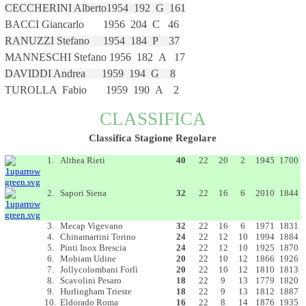
CECCHERINI Alberto
1954
192 G
161
BACCI Giancarlo 1
956 204 C
46
RANUZZI Stefano
1954 184 P
37
MANNESCHI Stefano
1956
182 A
17
DAVIDDI Andrea
1959 194 G 8
TUROLLA Fabio
1959 190 A
2
CLASSIFICA
Classifica Stagione Regolare
Classifica 1977-1978
Pt
G
V
P
PtF
PtS
1.
Althea Rieti
40
22
20
2
1945
1700
2.
Sapori Siena
32
22
16
6
2010
1844
3.
Mecap Vigevano
32
22
16
6
1971
1831
4.
Chinamartini Torino
24
22
12
10
1994
1884
5.
Pinti Inox Brescia
24
22
12
10
1925
1870
6.
Mobiam Udine
20
22
10
12
1866
1926
7.
Jollycolombani Forlì
20
22
10
12
1810
1813
8.
Scavolini Pesaro
18
22
9
13
1779
1820
9.
Hurlingham Trieste
18
22
9
13
1812
1887
10.
Eldorado Roma
16
22
8
14
1876
1935