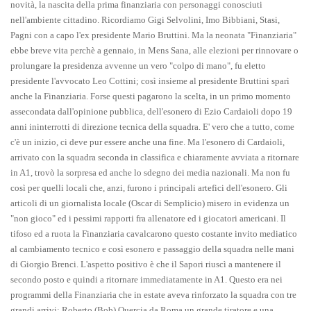
novità, la nascita della prima finanziaria con personaggi conosciuti
nell'ambiente cittadino. Ricordiamo Gigi Selvolini, Imo Bibbiani, Stasi,
Pagni con a capo l'ex presidente Mario Bruttini. Ma la neonata "Finanziaria"
ebbe breve vita perchè a gennaio, in Mens Sana, alle elezioni per rinnovare o
prolungare la presidenza avvenne un vero "colpo di mano", fu eletto
presidente l'avvocato Leo Cottini; così insieme al presidente Bruttini sparì
anche la Finanziaria. Forse questi pagarono la scelta, in un primo momento
assecondata dall'opinione pubblica, dell'esonero di Ezio Cardaioli dopo 19
anni ininterrotti di direzione tecnica della squadra. E' vero che a tutto, come
c'è un inizio, ci deve pur essere anche una fine. Ma l'esonero di Cardaioli,
arrivato con la squadra seconda in classifica e chiaramente avviata a ritornare
in A1, trovò la sorpresa ed anche lo sdegno dei media nazionali. Ma non fu
così per quelli locali che, anzi, furono i principali artefici dell'esonero. Gli
articoli di un giornalista locale (Oscar di Semplicio) misero in evidenza un
"non gioco" ed i pessimi rapporti fra allenatore ed i giocatori americani. Il
tifoso ed a ruota la Finanziaria cavalcarono questo costante invito mediatico
al cambiamento tecnico e così esonero e passaggio della squadra nelle mani
di Giorgio Brenci. L'aspetto positivo è che il Sapori riuscì a mantenere il
secondo posto e quindi a ritornare immediatamente in A1. Questo era nei
programmi della Finanziaria che in estate aveva rinforzato la squadra con tre
grandi arrivi: Roberto (Bob) Quercia da Roma un grande tiratore e una