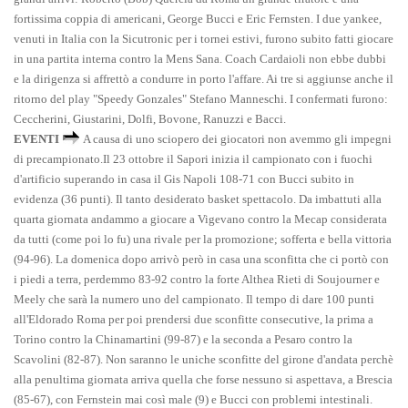
fortissima coppia di americani, George Bucci e Eric Fernsten. I due yankee,
venuti in Italia con la Sicutronic per i tornei estivi, furono subito fatti giocare
in una partita interna contro la Mens Sana. Coach Cardaioli non ebbe dubbi
e la dirigenza si affrettò a condurre in porto l'affare. Ai tre si aggiunse anche il
ritorno del play "Speedy Gonzales" Stefano Manneschi. I confermati furono:
Ceccherini, Giustarini, Dolfi, Bovone, Ranuzzi e Bacci.
EVENTI
A causa di uno sciopero dei giocatori non avemmo gli impegni
di precampionato.Il 23 ottobre il Sapori inizia il campionato con i fuochi
d'artificio superando in casa il Gis Napoli 108-71 con Bucci subito in
evidenza (36 punti). Il tanto desiderato basket spettacolo. Da imbattuti alla
quarta giornata andammo a giocare a Vigevano contro la Mecap considerata
da tutti (come poi lo fu) una rivale per la promozione; sofferta e bella vittoria
(94-96). La domenica dopo arrivò però in casa una sconfitta che ci portò con
i piedi a terra, perdemmo 83-92 contro la forte Althea Rieti di Soujourner e
Meely che sarà la numero uno del campionato. Il tempo di dare 100 punti
all'Eldorado Roma per poi prendersi due sconfitte consecutive, la prima a
Torino contro la Chinamartini (99-87) e la seconda a Pesaro contro la
Scavolini (82-87). Non saranno le uniche sconfitte del girone d'andata perchè
alla penultima giornata arriva quella che forse nessuno si aspettava, a Brescia
(85-67), con Fernstein mai così male (9) e Bucci con problemi intestinali.