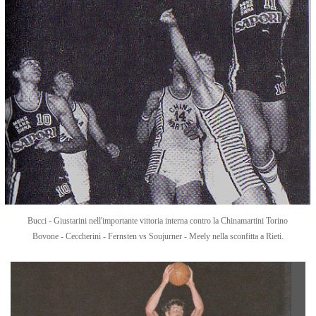
Bucci - Giustarini nell'importante vittoria interna contro la Chinamartini Torino
Bovone - Ceccherini - Fernsten vs Soujurner - Meely nella sconfitta a Rieti.