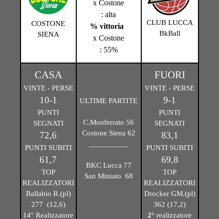
x Costone
: alta
CLUB LUCCA
COSTONE
% vittoria
BkBall
SIENA
x Costone
: 55%
CASA
FUORI
VINTE - PERSE
VINTE - PERSE
10-1
9-1
ULTIME PARTITE
PUNTI
PUNTI
C.Monferrato 56
SEGNATI
SEGNATI
Costone Siena 62
72,6
83,1
__________
PUNTI SUBITI
PUNTI SUBITI
61,7
69,8
BKC Lucca 77
TOP
TOP
San Miniato 68
REALIZZATORI
REALIZZATORI
Ballabio R.(pl)
Drocker GM.(pl)
277 (12,6)
362 (17,2)
14° Realizzatore
2°
realizzatore