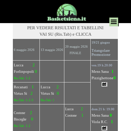
PER VEDERE RISULTATI E TABELLINI
VAI SU (Ris.Tab) e CLlCCA
19/21 giugno
20 maggio 2026
6 maggio 2026
13 maggio 2026
Triangolare
FINALE
Promozione
2
Lucca
ven.19 h.20.00
0
1
Forlinpopoli
Mens Sana
0
Pizzighettone
Ris-Tab: 1-2
1
2
Recanati
Lucca
2
0
Virtus Si
Virtus Si
Ris-Tab: 1-2-3
Ris-Tab: 1
2
Lucca
dom.21 h: 19.00
2
Costone
1
0
Mens
Sana
Costone
0
Bisceglie
1
Viola R.C.
Ris-Tab: 1-2