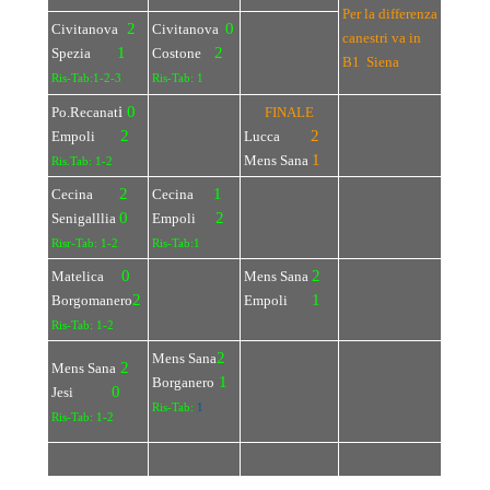
Per la differenza
2
0
Civitanova
Civitanova
canestri va in
1
2
Spezia
Costone
B1 Siena
Ris-Tab:1-2-3
Ris-Tab: 1
i
0
Po.Recanat
FINALE
2
2
Empoli
Lucca
1
Mens Sana
Ris.Tab: 1-2
2
1
Cecina
Cecina
0
2
Senigalllia
Empoli
Risr-Tab: 1-2
Ris-Tab:1
0
2
Matelica
Mens Sana
2
1
Borgomanero
Empoli
Ris-Tab: 1-2
2
Mens Sana
2
Mens Sana
1
Borganero
0
Jesi
Ris-Tab:
1
Ris-Tab: 1-2