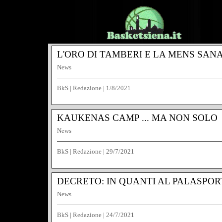
L'ORO DI TAMBERI E LA MENS SAN
News
BkS | Redazione
|
1/8/2021
KAUKENAS CAMP ... MA NON SOLO
News
BkS | Redazione
|
29/7/2021
DECRETO: IN QUANTI AL PALASPOR
News
BkS | Redazione
|
24/7/2021