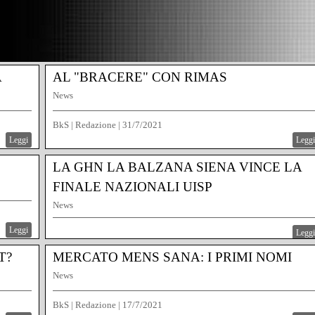
A
AL "BRACERE" CON RIMAS
News
BkS | Redazione
|
31/7/2021
Leggi
Leggi
LA GHN LA BALZANA SIENA VINCE LA
FINALE NAZIONALI UISP
News
Leggi
BkS | Redazione
|
25/7/2021
Leggi
T?
MERCATO MENS SANA: I PRIMI NOMI
News
BkS | Redazione
|
17/7/2021