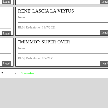
Leggi
Leggi
RENE' LASCIA LA VIRTUS
News
BkS | Redazione
|
13/7/2021
Leggi
Leggi
"MIMMO": SUPER OVER
News
BkS | Redazione
|
8/7/2021
Leggi
Leggi
2
...
7
Successivo