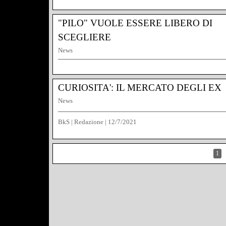
"PILO" VUOLE ESSERE LIBERO DI
SCEGLIERE
News
BkS | Redazione
|
15/7/2021
CURIOSITA': IL MERCATO DEGLI EX
News
BkS | Redazione
|
12/7/2021
1