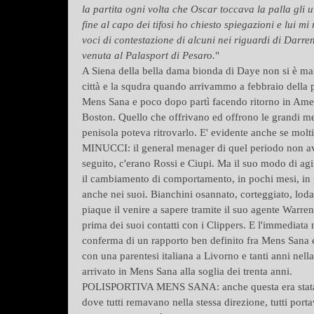
la partita ogni volta che Oscar toccava la palla gli 
fine al capo dei tifosi ho chiesto spiegazioni e lui mi
voci di contestazione di alcuni nei riguardi di Darre
venuta al Palasport di Pesaro.
"
A Siena della bella dama bionda di Daye non si è mai 
città e la squdra quando arrivammo a febbraio della p
Mens Sana e poco dopo partì facendo ritorno in Americ
Boston. Quello che offrivano ed offrono le grandi me
penisola poteva ritrovarlo. E' evidente anche se molti
MINUCCI: il general menager di quel periodo non av
seguito, c'erano Rossi e Ciupi. Ma il suo modo di agi
il cambiamento di comportamento, in pochi mesi, in p
anche nei suoi. Bianchini osannato, corteggiato, lo
piaque il venire a sapere tramite il suo agente Warre
prima dei suoi contatti con i Clippers. E l'immediat
conferma di un rapporto ben definito fra Mens Sana e
con una parentesi italiana a Livorno e tanti anni nel
arrivato in Mens Sana alla soglia dei trenta anni.
POLISPORTIVA MENS SANA: anche questa era stata un
dove tutti remavano nella stessa direzione, tutti por