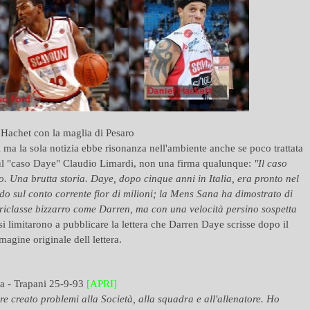
 Hachet con la maglia di Pesaro
i ma la sola notizia ebbe risonanza nell'ambiente anche se poco trattata
sul "caso Daye" Claudio Limardi, non una firma qualunque:
"Il caso
no. Una brutta storia. Daye, dopo cinque anni in Italia, era pronto nel
ndo sul conto corrente fior di milioni; la Mens Sana ha dimostrato di
oriclasse bizzarro come Darren, ma con una velocità persino sospetta
li si limitarono a pubblicare la lettera che Darren Daye scrisse dopo il
agine originale dell lettera.
ra - Trapani 25-9-93
[APRI]
re creato problemi alla Società, alla squadra e all'allenatore. Ho