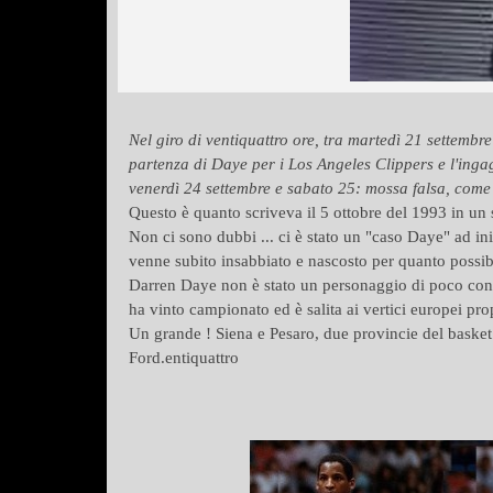
Nel giro di ventiquattro ore, tra martedì 21 settemb
partenza di Daye per i Los Angeles Clippers e l'ingag
venerdì 24 settembre e sabato 25: mossa falsa, come 
Questo è quanto scriveva il 5 ottobre del 1993 in un s
Non ci sono dubbi ... ci è stato un "caso Daye" ad i
venne subito insabbiato e nascosto per quanto possi
Darren Daye non è stato un personaggio di poco conto
ha vinto campionato ed è salita ai vertici europei pr
Un grande ! Siena e Pesaro, due provincie del basket
Ford.entiquattro