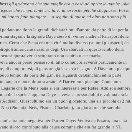
ultras gli gridavano che sua moglie era a casa ad aprire le gambe. Alla
 rispose che l'importante era farlo innervosire perchè sbagliasse. Poi le
n mi hanno fatto piangere ... a seguito di queso ed altro non sono più
parlato ma dopo le grandi dichiarazioni d'amore da parte di lei per la
rima stagione la signora Daye cessò di venire anche al Palasport della
a. Certo che Siena era una città molto diversa (su tutti gli aspetti) da
tropoli americane nessuno degli Usa sbarcati in questo lembo della
 senesi questa verità sembrano non capirla o accettarla.
eva ancora preso possesso di tutto come poi avverrà praticamente in
re, di comportarsi, di pensare già lasciava il segno. A Daye non piacque
oco tempo, da parte del g.m. nei riguardi di Bianchini ed in parte
dato, amato e poco dopo scartato. A Darren non piacque. Come non
n Legarie che la Mens Sana si era interessata per Rafael Addison sembra
a nota della società appena Daye aveva espresso dubbi e volontà era la
 Addison. Quest'ultumo era un buon giocatore, una ala piccola di 2 mt.
la Nba (Phoenix, Nets, Pistons, Charlotte), un giocatore che sarebbe
' altra nota negativa per Darren Daye. Veniva da Pesaro, una città
tavano il loro contributo alla causa comune che era far grande la VL