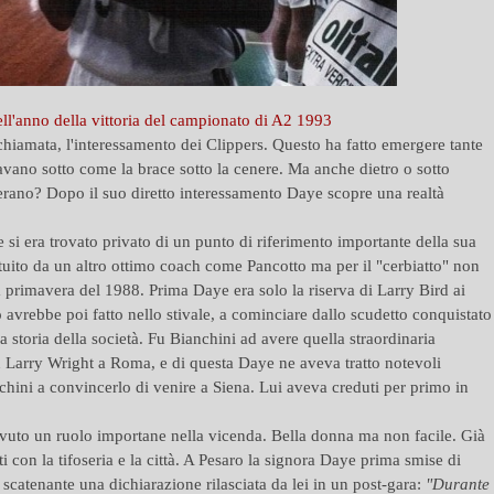
l'anno della vittoria del campionato di A2 1993
chiamata, l'interessamento dei Clippers. Questo ha fatto emergere tante
avano sotto come la brace sotto la cenere. Ma anche dietro o sotto
'erano? Dopo il suo diretto interessamento Daye scopre una realtà
 era trovato privato di un punto di riferimento importante della sua
ituito da un altro ottimo coach come Pancotto ma per il "cerbiatto" non
lla primavera del 1988. Prima Daye era solo la riserva di Larry Bird ai
avrebbe poi fatto nello stivale, a cominciare dallo scudetto conquistato
a storia della società. Fu Bianchini ad avere quella straordinaria
n Larry Wright a Roma, e di questa Daye ne aveva tratto notevoli
nchini a convincerlo di venire a Siena. Lui aveva creduti per primo in
o un ruolo importane nella vicenda. Bella donna ma non facile. Già
 con la tifoseria e la città. A Pesaro la signora Daye prima smise di
o scatenante una dichiarazione rilasciata da lei in un post-gara:
"Durante