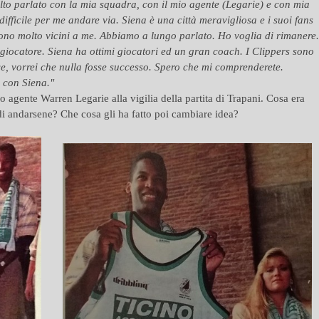
lto parlato con la mia squadra, con il mio agente (Legarie) e con mia
ifficile per me andare via. Siena è una città meravigliosa e i suoi fans
sono molto vicini a me. Abbiamo a lungo parlato. Ho voglia di rimanere.
iocatore. Siena ha ottimi giocatori ed un gran coach. I Clippers sono
ce, vorrei che nulla fosse successo. Spero che mi comprenderete.
 con Siena."
uo agente Warren Legarie alla vigilia della partita di Trapani. Cosa era
 andarsene? Che cosa gli ha fatto poi cambiare idea?