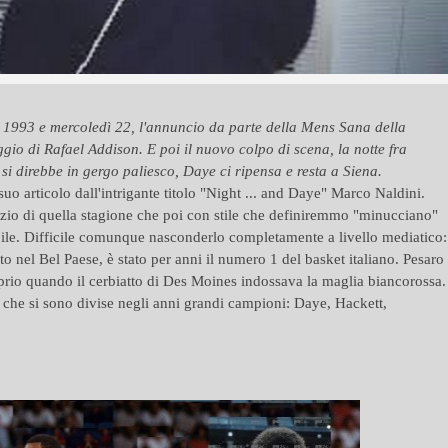
re 1993 e mercoledì 22, l'annuncio da parte della Mens Sana della
gio di Rafael Addison. E poi il nuovo colpo di scena, la notte fra
si direbbe in gergo paliesco, Daye ci ripensa e resta a Siena.
uo articolo dall'intrigante titolo "Night ... and Daye" Marco Naldini.
nizio di quella stagione che poi con stile che definiremmo "minucciano"
bile. Difficile comunque nasconderlo completamente a livello mediatico:
 nel Bel Paese, è stato per anni il numero 1 del basket italiano. Pesaro
oprio quando il cerbiatto di Des Moines indossava la maglia biancorossa.
 che si sono divise negli anni grandi campioni: Daye, Hackett,