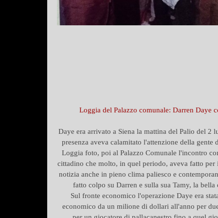
Loggia del Palazzo comunale: Darren Daye co
Daye era arrivato a Siena la mattina del Palio del 2 
presenza aveva calamitato l'attenzione della gente d
Loggia foto, poi al Palazzo Comunale l'incontro co
cittadino che molto, in quel periodo, aveva fatto per
notizia anche in pieno clima paliesco e contemporane
fatto colpo su Darren e sulla sua Tamy, la bella
Sul fronte economico l'operazione Daye era stat
economico da un milione di dollari all'anno per due 
per un giocatore di pallacanestro fino a quel gi