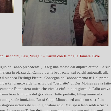
n Bianchini, Lasi, Visigalli - Darren con la moglie Tamara Daye
luglio dell'anno precedente (1992); una mossa dal duplice effetto. La sua
i Siena in piazza del Campo per la Provaccia: sui palchi autografi, alla
n il sindaco Pierluigi Piccini. Consegna dell'abbonamento n°1 al primo
 il basket biancoverde. L'arrivo del "cerbiatto" di Des Moines aveva fatto
amente l'atmosfera unica che vive la città in quei giorni di Palio aveva
 dama bionda moglie del giocatore. Tutto perfetto, filling innescato.
a una grande intuizione Rossi-Ciupi-Minucci, ed anche un sacrificio
stagioni indirizzato su un giocatore solo. Mai spesi tanti soldi a Siena
orno. Lo sponsor Ticino dette un contributo importante nei due anni