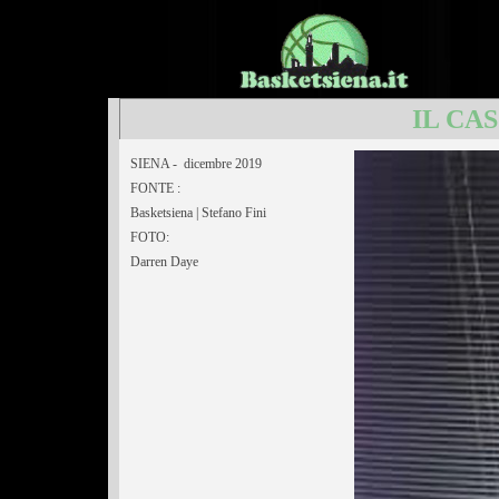
IL CA
SIENA - dicembre 2019
FONTE :
Basketsiena | Stefano Fini
FOTO:
Darren Daye