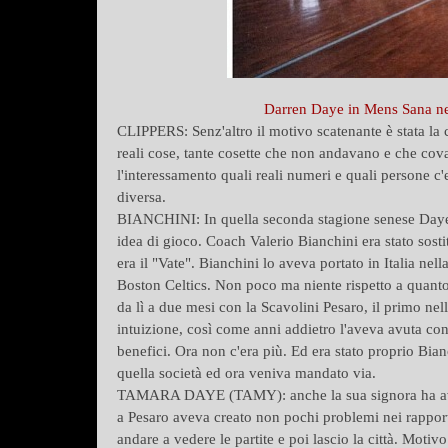
Darren Daye in Mens Sana nel
CLIPPERS: Senz'altro il motivo scatenante è stata la 
reali cose, tante cosette che non andavano e che cov
l'interessamento quali reali numeri e quali persone c
diversa.
BIANCHINI: In quella seconda stagione senese Daye si
idea di gioco. Coach Valerio Bianchini era stato sost
era il "Vate". Bianchini lo aveva portato in Italia ne
Boston Celtics. Non poco ma niente rispetto a quanto 
da lì a due mesi con la Scavolini Pesaro, il primo nell
intuizione, così come anni addietro l'aveva avuta co
benefici. Ora non c'era più. Ed era stato proprio Bia
quella società ed ora veniva mandato via.
TAMARA DAYE (TAMY): anche la sua signora ha avut
a Pesaro aveva creato non pochi problemi nei rapporti
andare a vedere le partite e poi lascio la città. Motiv