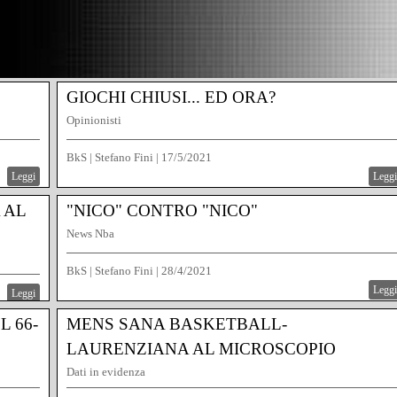
GIOCHI CHIUSI... ED ORA?
Opinionisti
BkS | Stefano Fini
|
17/5/2021
Leggi
Leggi
 AL
"NICO" CONTRO "NICO"
News Nba
BkS | Stefano Fini
|
28/4/2021
Leggi
Leggi
L 66-
MENS SANA BASKETBALL-
LAURENZIANA AL MICROSCOPIO
Dati in evidenza