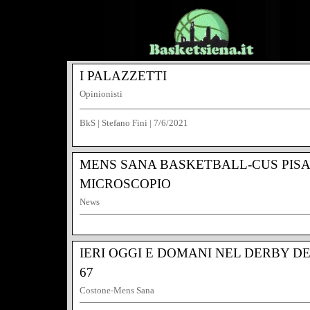
I PALAZZETTI
Opinionisti
BkS | Stefano Fini
|
7/6/2021
MENS SANA BASKETBALL-CUS PISA
MICROSCOPIO
News
BkS | Stefano Fini
|
2/5/2021
IERI OGGI E DOMANI NEL DERBY DE
67
Costone-Mens Sana