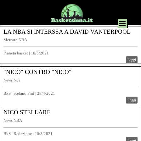
LA NBA SI INTERSSA A DAVID VANTERPOOL
Mercato NBA
Pianeta basket
|
10/6/2021
Leggi
"NICO" CONTRO "NICO"
News Nba
BkS | Stefano Fini
|
28/4/2021
Leggi
NICO STELLARE
News NBA
BkS | Redazione
|
26/3/2021
Leggi