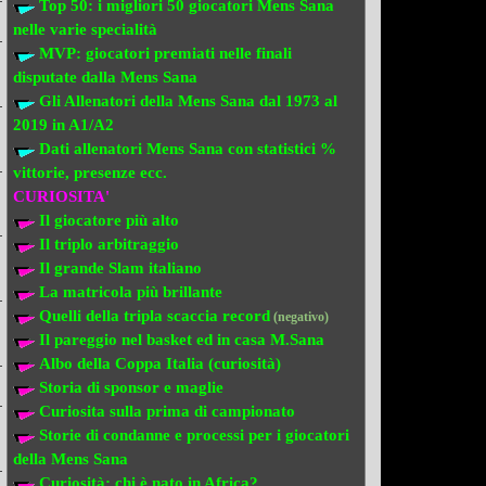
Top 50: i migliori 50 giocatori Mens Sana
nelle varie specialità
MVP: giocatori premiati
nelle finali
disputate dalla Mens Sana
Gli Allenatori della Mens Sana
dal 1973 al
2019 in A1/A2
Dati allenatori Mens Sana
con statistici %
vittorie, presenze ecc.
CURIOSITA'
Il giocatore più alto
Il triplo arbitraggio
Il grande Slam italiano
La matricola più brillante
Quelli della tripla scaccia record
(negativo)
Il pareggio nel basket ed in casa M.Sana
Albo della Coppa Italia (curiosità)
Storia di sponsor e maglie
Curiosita sulla prima di campionato
Storie di condanne e processi per i giocatori
della Mens Sana
Curiosità: chi è nato in Africa?