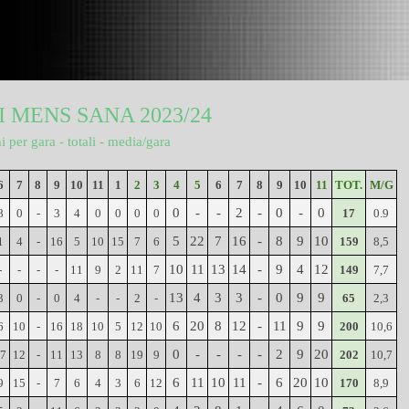
 MENS SANA 2023/24
i per gara - totali - media/gara
6
7
8
9
10
11
1
2
3
4
5
6
7
8
9
10
11
TOT.
M/G
0
-
-
2
-
0
-
0
8
0
-
3
4
0
0
0
0
17
0.9
5
22
7
16
-
8
9
10
1
4
-
16
5
10
15
7
6
159
8,5
10
11
13
14
-
9
4
12
-
-
-
-
11
9
2
11
7
149
7,7
13
4
3
3
-
0
9
9
3
0
-
0
4
-
-
2
-
65
2,3
6
20
8
12
-
11
9
9
6
10
-
16
18
10
5
12
10
200
10,6
0
-
-
-
-
2
9
20
17
12
-
11
13
8
8
19
9
202
10,7
6
11
10
11
-
6
20
10
9
15
-
7
6
4
3
6
12
170
8,9