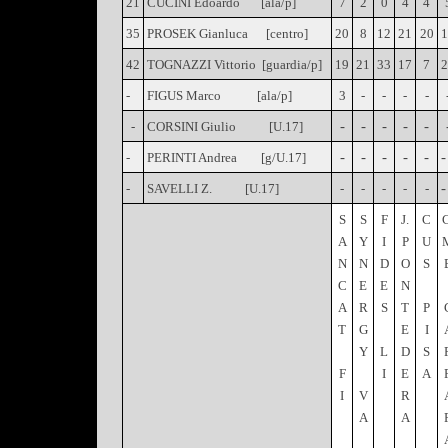
21
CUCINI Edoardo [ala/p]
7
2
0
4
4
35
PROSEK Gianluca [centro]
20
8
12
21
20
42
TOGNAZZI Vittorio [guardia/p]
19
21
33
17
7
-
FIGUS Marco [ala/p]
3
-
-
-
-
-
-
-
-
-
-
CORSINI Giulio [U.17]
-
-
-
-
-
-
-
PERINTI Andrea [g/U.17]
-
-
SAVELLI Z. [U.17]
-
-
-
-
-
S
S
F
J.
C
A
Y
I
P
U
N
N
D
O
S
C
E
E
N
A
R
S
T
P
T
G
E
I
Y
L
D
S
F
I
E
A
I
V
R
A
A