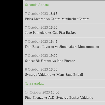
Seconda Andata
7 October 2023
18:15
Fides Livorno vs Centro Minibasket Carrara
7 October 2023
18:30
Juve Pontedera vs Cus Pisa Basket
7 October 2023
18:45
Don Bosco Livorno vs Shoemakers Monsummano
7 October 2023
19:00
Sancat Bk Firenze vs Pino Firenze
8 October 2023
18:00
Synergy Valdarno vs Mens Sana Bkball
Terza Andata
14 October 2023
18:30
Pino Firenze vs A.D. Synergy Basket Valdarno