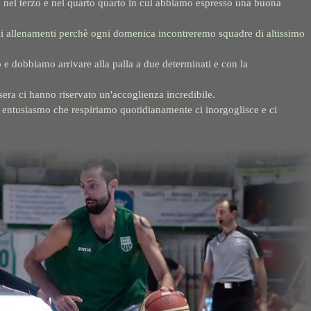
nel terzo e nel quarto quarto in cui abbiamo espresso una buona
li allenamenti perchè ogni domenica incontreremo squadre di altissimo
 dobbiamo arrivare alla palla a due determinati e con la
tasera ci hanno riservato un'accoglienza incredibile.
o entusiasmo che respiriamo quotidianamente ci inorgoglisce e ci