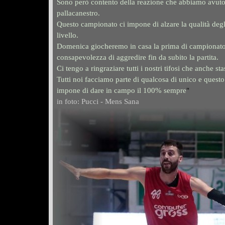
Sono però contento della reazione che abbiamo avuto 
pallacanestro.
Questo campionato ci impone di alzare la qualità deg
livello.
Domenica giocheremo in casa la prima di campionato e
consapevolezza di aggredire fin da subito la partita.
Ci tengo a ringraziare tutti i nostri tifosi che anche s
Tutti noi facciamo parte di qualcosa di unico e quest
impone di dare in campo il 100% sempre
"
in foto: Pucci - Mens Sana