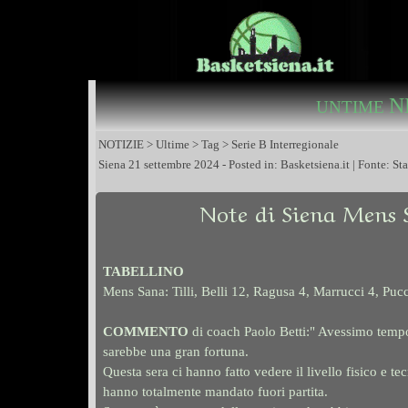
N
UNTIME
NOTIZIE > Ultime > Tag > Serie B Interregionale
Siena 21 settembre 2024 - Posted in: Basketsiena.it | Fonte: 
Note di Siena Mens 
TABELLINO
Mens Sana: Tilli, Belli 12, Ragusa 4, Marrucci 4, Pucc
COMMENTO
di coach Paolo Betti:" Avessimo tempo 
sarebbe una gran fortuna.
Questa sera ci hanno fatto vedere il livello fisico e te
hanno totalmente mandato fuori partita.