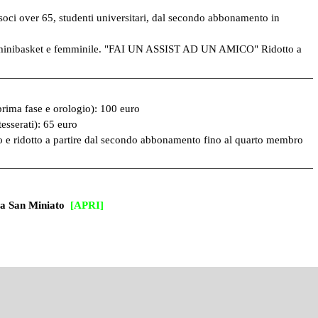
oci over 65, studenti universitari, dal secondo abbonamento in
kin , minibasket e femminile. "FAI UN ASSIST AD UN AMICO" Ridotto a
a fase e orologio): 100 euro
sserati): 65 euro
idotto a partire dal secondo abbonamento fino al quarto membro
 a San Miniato
[APRI]