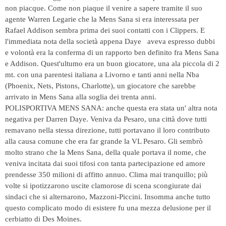
non piacque. Come non piaque il venire a sapere tramite il suo
agente Warren Legarie che la Mens Sana si era interessata per
Rafael Addison sembra prima dei suoi contatti con i Clippers. E
l'immediata nota della società appena Daye aveva espresso dubbi
e volontà era la conferma di un rapporto ben definito fra Mens Sana
e Addison. Quest'ultumo era un buon giocatore, una ala piccola di 2
mt. con una parentesi italiana a Livorno e tanti anni nella Nba
(Phoenix, Nets, Pistons, Charlotte), un giocatore che sarebbe
arrivato in Mens Sana alla soglia dei trenta anni.
POLISPORTIVA MENS SANA: anche questa era stata un' altra nota
negativa per Darren Daye. Veniva da Pesaro, una città dove tutti
remavano nella stessa direzione, tutti portavano il loro contributo
alla causa comune che era far grande la VL Pesaro. Gli sembrò
molto strano che la Mens Sana, della quale portava il nome, che
veniva incitata dai suoi tifosi con tanta partecipazione ed amore
prendesse 350 milioni di affitto annuo. Clima mai tranquillo; più
volte si ipotizzarono uscite clamorose di scena scongiurate dai
sindaci che si alternarono, Mazzoni-Piccini. Insomma anche tutto
questo complicato modo di esistere fu una mezza delusione per il
cerbiatto di Des Moines.