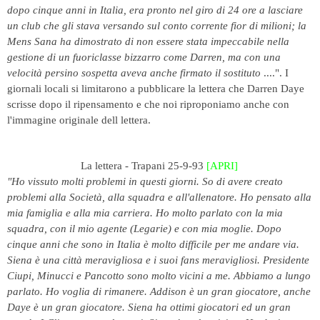
dopo cinque anni in Italia, era pronto nel giro di 24 ore a lasciare
un club che gli stava versando sul conto corrente fior di milioni; la
Mens Sana ha dimostrato di non essere stata impeccabile nella
gestione di un fuoriclasse bizzarro come Darren, ma con una
velocità persino sospetta aveva anche firmato il sostituto
....". I
giornali locali si limitarono a pubblicare la lettera che Darren Daye
scrisse dopo il ripensamento e che noi riproponiamo anche con
l'immagine originale dell lettera.
La lettera - Trapani 25-9-93
[APRI]
"Ho vissuto molti problemi in questi giorni. So di avere creato
problemi alla Società, alla squadra e all'allenatore. Ho pensato alla
mia famiglia e alla mia carriera. Ho molto parlato con la mia
squadra, con il mio agente (Legarie) e con mia moglie. Dopo
cinque anni che sono in Italia è molto difficile per me andare via.
Siena è una città meravigliosa e i suoi fans meravigliosi. Presidente
Ciupi, Minucci e Pancotto sono molto vicini a me. Abbiamo a lungo
parlato. Ho voglia di rimanere. Addison è un gran giocatore, anche
Daye è un gran giocatore. Siena ha ottimi giocatori ed un gran