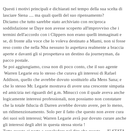
Questi i motivi principali e dichiarati nel tempo della sua scelta di
lasciare Siena .... ma quali quelli del suo ripensamento?
Diciamo che tutto sarebbe stato archiviato con reciproca
soddisfazione se Daye non avesse scoperto all'improvviso che i
termini dell'accordo con i Clippers non erano quelli immaginati e
se, di fronte alla voce che lo voleva destinato a Miami, non si fosse
reso conto che nella Nba nessuno lo aspettava realmente a braccia
aperte e davanti gli si prospettava un destino da journeyman, da
pacco postale.
Se poi aggiungiamo, cosa non di poco conto, che il suo agente
Warren Legarie era lo stesso che curava gli interessi di Rafael
Addison, quello che avrebbe dovuto sostituirlo alla Mens Sana; e
che lo stesso Mr. Legarie mostrava di avere una crescente simpatia
ed amicizia nei riguardi del g.m. Minucci con il quale aveva anche
logicamente interessi professionali, non possiamo non constatare
che la totale fiducia di Darren avrebbe dovuto avere, per lo meno,
un ridimenzionamento. Solo per il fatto che questo non avere cura
dei suoi soli interessi; Warren Legarie avrà pur dovuto curare anche
gli interessi degli altri in questa stessa storia !
Tutto questo ci porta a concludere nel dire che questa .... E' STATA