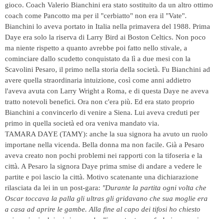
gioco. Coach Valerio Bianchini era stato sostituito da un altro ottimo
coach come Pancotto ma per il "cerbiatto" non era il "Vate".
Bianchini lo aveva portato in Italia nella primavera del 1988. Prima
Daye era solo la riserva di Larry Bird ai Boston Celtics. Non poco
ma niente rispetto a quanto avrebbe poi fatto nello stivale, a
cominciare dallo scudetto conquistato da lì a due mesi con la
Scavolini Pesaro, il primo nella storia della società. Fu Bianchini ad
avere quella straordinaria intuizione, così come anni addietro
l'aveva avuta con Larry Wright a Roma, e di questa Daye ne aveva
tratto notevoli benefici. Ora non c'era più. Ed era stato proprio
Bianchini a convincerlo di venire a Siena. Lui aveva creduti per
primo in quella società ed ora veniva mandato via.
TAMARA DAYE (TAMY): anche la sua signora ha avuto un ruolo
importane nella vicenda. Bella donna ma non facile. Già a Pesaro
aveva creato non pochi problemi nei rapporti con la tifoseria e la
città. A Pesaro la signora Daye prima smise di andare a vedere le
partite e poi lascio la città. Motivo scatenante una dichiarazione
rilasciata da lei in un post-gara:
"Durante la partita ogni volta che
Oscar toccava la palla gli ultras gli gridavano che sua moglie era
a casa ad aprire le gambe. Alla fine al capo dei tifosi ho chiesto