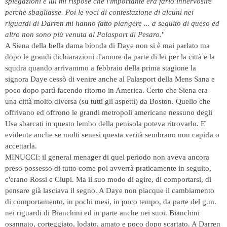
spiegazioni e lui mi rispose che l'importante era farlo innervosire
perchè sbagliasse. Poi le voci di contestazione di alcuni nei
riguardi di Darren mi hanno fatto piangere ... a seguito di queso ed
altro non sono più venuta al Palasport di Pesaro.
"
A Siena della bella dama bionda di Daye non si è mai parlato ma
dopo le grandi dichiarazioni d'amore da parte di lei per la città e la
squdra quando arrivammo a febbraio della prima stagione la
signora Daye cessò di venire anche al Palasport della Mens Sana e
poco dopo partì facendo ritorno in America. Certo che Siena era
una città molto diversa (su tutti gli aspetti) da Boston. Quello che
offrivano ed offrono le grandi metropoli americane nessuno degli
Usa sbarcati in questo lembo della penisola poteva ritrovarlo. E'
evidente anche se molti senesi questa verità sembrano non capirla o
accettarla.
MINUCCI: il general menager di quel periodo non aveva ancora
preso possesso di tutto come poi avverrà praticamente in seguito,
c'erano Rossi e Ciupi. Ma il suo modo di agire, di comportarsi, di
pensare già lasciava il segno. A Daye non piacque il cambiamento
di comportamento, in pochi mesi, in poco tempo, da parte del g.m.
nei riguardi di Bianchini ed in parte anche nei suoi. Bianchini
osannato, corteggiato, lodato, amato e poco dopo scartato. A Darren