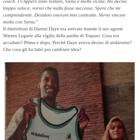
coach. I Clippers sono lontani, Siena è molto vicina. Ho deciso
troppo veloce, vorrei che nulla fosse successo. Spero che mi
comprenderete. Desidero onorare mio contratto. Vorrei vincere
molto con Siena."
Il dietrofront di Darren Daye era arrivato tramite il suo agente
Warren Legarie alla vigilia della partita di Trapani. Cosa era
accaduto? Prima e dopo. Perchè Daye aveva deciso di andarsene?
Che cosa gli ha fatto poi cambiare idea?