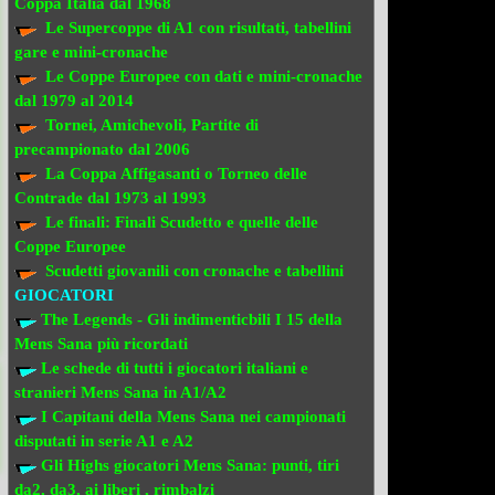
Coppa Italia dal 1968
Le Supercoppe di A1
con risultati, tabellini
gare e mini-cronache
Le Coppe Europee
con dati e mini-cronache
dal 1979 al 2014
Tornei, Amichevoli, Partite di
precampionato
dal 2006
La Coppa Affigasanti o Torneo delle
Contrade
dal 1973 al 1993
Le finali:
Finali Scudetto e quelle delle
Coppe Europee
Scudetti giovanili con cronache e tabellini
GIOCATORI
The Legends - Gli indimenticbili
I 15 della
Mens Sana più ricordati
Le schede di tutti i giocatori italiani e
stranieri
Mens Sana in A1/A2
I Capitani della Mens Sana
nei campionati
disputati in serie A1 e A2
Gli Highs giocatori Mens Sana: punti, tiri
da2, da3, ai liberi , rimbalzi