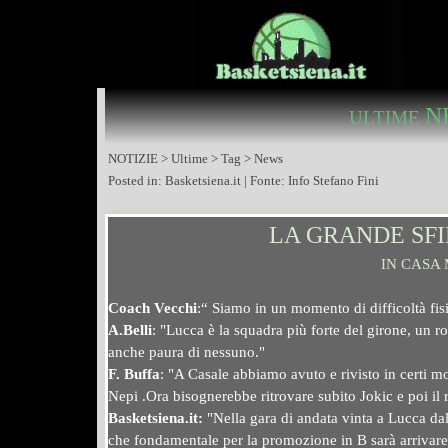
N
ULTIME
NOTIZIE > Ultime > Tag > News
Posted in: Basketsiena.it | Fonte: Info Stefano Fini
LA GRANDE SFI
IN CASA 
Coach Vecchi
:“ Siamo in un momento di difficoltà fisi
A.Belli
: "Lucca è la squadra più forte del girone, un ro
anche paura di nessuno."
F. Buffa
: "A Casale abbiamo avuto e rivisto in certi m
Nepi .
Ora bisognerebbe ritrovare subito Jokic e poi il
Basketsiena.it:
"Nella gara di andata vinta a Lucca dal
che fondamentale per la promozione in B sarà arrivare 