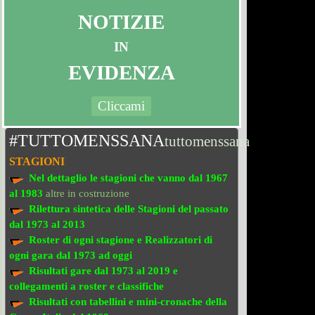
NOTIZIE
IN
EVIDENZA
Cliccami
#TUTTOMENSSANA
tuttomenssana
STAGIONI
Nel dettaglio le stagioni che vanno
dal 1967
al 1983
altre in costruzione
Rilettura sintetica delle Stagioni del passato
dal 1973 al 2013
Roster di ogni stagione e Realizzatori di
ogni gara dal 1973 ad oggi
Risultati gare dal 1973 al 2019
e
collegamenti a roster e classifiche
Risultati con tabellini e mini-cronache
della