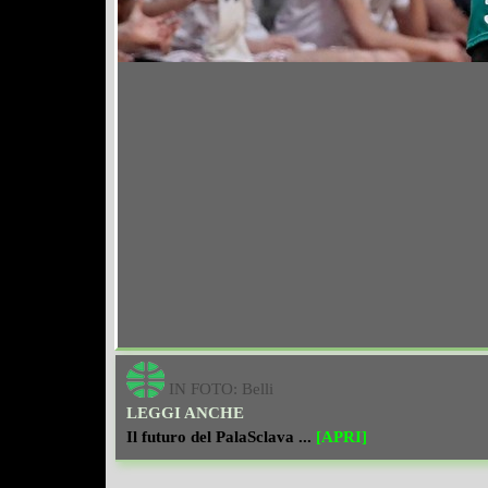
IN FOTO: Belli
LEGGI
ANCHE
Il futuro del PalaSclava ...
[APRI]