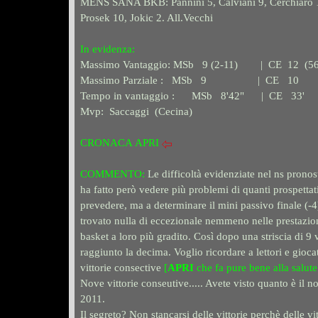
MENS SANA BKB: Pannini 5, Calviani 9, Cerchiaro 11,
Prosek 10, Jokic 2. All.Vecchi
I
n evidenza:
Massimo Vantaggio: MSb 9 (2-11) | CE 12 (56
Massimo Parziale : MSb 9
| CE 10
Tempo in vantaggio : MSb 8'42" | CE 33'
Mvp: Saccaggi (Cecina)
CRONACA
APRI
COMMENTO:
Le difficoltà evidenziate nel ns prono
ha fatto però vedere più problemi di quanti prospettat
prevedere, ma a determinare il mini passivo finale (-4)
trovato nulla di eccezionale nemmeno nelle prestazioni 
basket a loro più gradito. Così dopo una striscia di 9
raggiunto la decima. Voglio ricordare a lettori e gioc
vittorie consective
[
APRI
che fa pure bene alla salute
Nove vittorie conseutive..... Avete visto quanto è il 
2011.
Il segreto? Non stancarsi delle vittorie perchè delle v