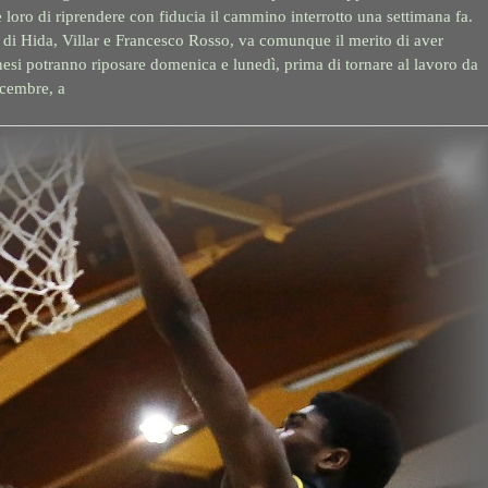
loro di riprendere con fiducia il cammino interrotto una settimana fa.
 di Hida, Villar e Francesco Rosso, va comunque il merito di aver
nesi potranno riposare domenica e lunedì, prima di tornare al lavoro da
icembre, a