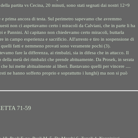
della partita vs Cecina, 20 minuti, sono stati segnati dai nostri 12+9
be e prima ancora di testa. Sul perimetro sapevamo che avremmo
questi non ci aspettavamo certo i miracoli da Calviani, che in parte li ha
i e Pannini. Al capitano non chiedevamo certo miracoli, buttarla
e in campo esperienza e sacrificio. All'arresto e tiro in sospensione di
quelli fatti e nemmeno provati sono veramente pochi (3).
vamo fare la differenza, ai rimbalzi, sia in difesa che in attacco. Il
 della metà dei rimbalzi che prende abituamente. Da Prosek, in serata
che lui mette abitualmente ai liberi. Bastavano quelli per vincere ....
uesti ne hanno sofferto proprio e soprattutto i lunghi) ma non si può
ETTA 71-59