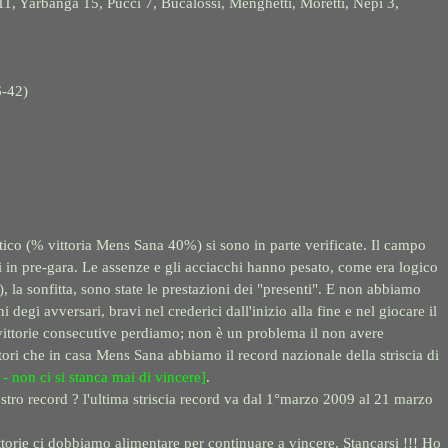
 Yarbanga 15, Pucci 7, Bucalossi, Menghetti, Moretti, Nepi 3,
-42)
stico (% vittoria Mens Sana 40%) si sono in parte verificate. Il campo
i in pre-gara. Le assenze e gli acciacchi hanno pesato, come era logico
, la sonfitta, sono state le prestazioni dei "presenti". E non abbiamo
degi avversari, bravi nel crederici dall'inizio alla fine e nel giocare il
 vittorie consecutive perdiamo; non è un problema il non avere
atori che in casa Mens Sana abbiamo il record nazionale della striscia di
 - non ci si stanca mai di vincere]
.
nostro record ? l'ultima striscia record va dal 1°marzo 2009 al 21 marzo
ittorie ci dobbiamo alimentare per continuare a vincere. Stancarsi !!! Ho