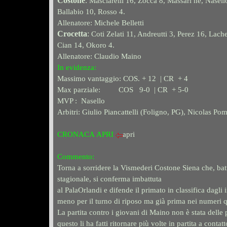
Costone
:
Masciarelli 16, Zocca 8, Massari ne, Nasello
Ballabio 10, Rosso 4.
Allenatore: Michele Belletti
Crocetta
:
Coti Zelati 11, Andreutti 3, Perez 16, Lach
Cian 14, Okoro 4.
Allenatore: Claudio Maino
In evidenza:
Massimo vantaggio: COS. + 12 | CR + 4
Max parziale: COS 9-0 | CR + 5-0
MVP : Nasello
Arbitri: Giulio Piancattelli (Foligno, PG), Nicolas P
CRONACA
APRI
apri
Commento:
Torna a sorridere la Vismederi Costone Siena che, bat
stagionale, si conferma imbattuta
al PalaOrlandi e difende il primato in classifica dagli
meno per il turno di riposo ma già prima nei numeri 
La partita contro i giovani di Maino non è stata delle 
questo li ha fatti ritornare più volte in partita a contat