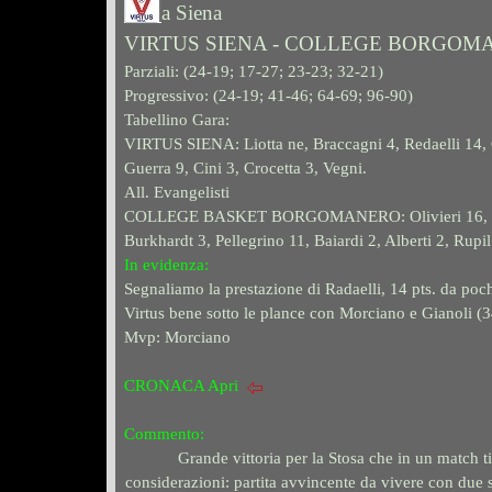
a Siena
VIRTUS SIENA - COLLEGE BORGOM
Parziali: (24-19; 17-27; 23-23; 32-21)
Progressivo:
(
24-19; 41-46; 64-69; 96-90
)
Tabellino Gara:
VIRTUS SIENA: Liotta ne, Braccagni 4, Redaelli 14, C
Guerra 9, Cini 3, Crocetta 3, Vegni.
All. Evangelisti
COLLEGE BASKET BORGOMANERO: Olivieri 16, Buttigl
Burkhardt 3, Pellegrino 11, Baiardi 2, Alberti 2, Rupil
In evidenza:
Segnaliamo la prestazione di Radaelli, 14 pts. da poch
Virtus bene sotto le plance con Morciano e Gianoli (3
Mvp: Morciano
CRONACA Apri
Commento:
Grande vittoria per la Stosa che in un match 
considerazioni: partita avvincente da vivere con due s