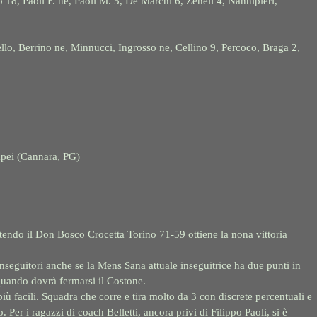
 18, Paoli F. ne, Paoli M. 5, De Marchi 6, Zeneli 4, Nannipieri,
ello, Berrino ne, Minnucci, Ingrosso ne, Cellino 9, Percoco, Braga 2,
ompei (Cannara, PG)
tendo il Don Bosco Crocetta Torino 71-59 ottiene la nona vittoria
 inseguitori anche se la Mens Sana attuale inseguitrice ha due punti in
quando dovrà fermarsi il Costone.
più facili. Squadra che corre e tira molto da 3 con discrete percentuali e
to. Per i ragazzi di coach Belletti, ancora privi di Filippo Paoli, si è