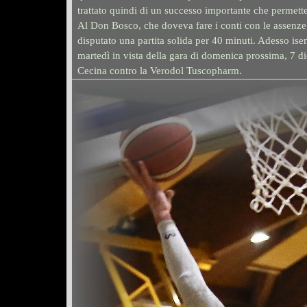
trattato quindi di
un successo importante che permette 
Al Don Bosco, che doveva fare i conti con le assenze
disputato una partita solida per 40 minuti. Adesso ise
martedì in vista della gara di domenica prossima, 7 d
Cecina contro la Verodol Tuscopharm.