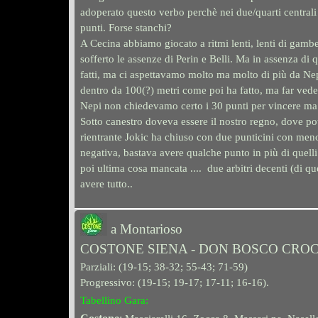
adoperato questo verbo perchè nei due/quarti centrali 
punti. Forse stanchi?
A Cecina abbiamo giocato a ritmi lenti, lenti di gam
sofferto le assenze di Perin e Belli. Ma in assenza di 
fatti, ma ci aspettavamo molto ma molto di più da Nep
dentro da 100(?) metri come poi ha fatto, ma far veder
Nepi non chiedevamo certo i 30 punti per vincere ma 
Sotto canestro doveva essere il nostro regno, dove pote
rientrante Jokic ha chiuso con due punt
icini con meno
negativa, bastava avere qualche punto in più di quelli 
poi ultima cosa mancata .... due arbitri decenti (di q
avere tutto..
a
Montarioso
COSTONE SIENA - DON BOSCO CROC
Parziali:
(
19-15; 38-32; 55-43; 71-59
)
Progressivo: (
19-15; 19-17; 17-11; 16-16
).
Tabellino Gara: