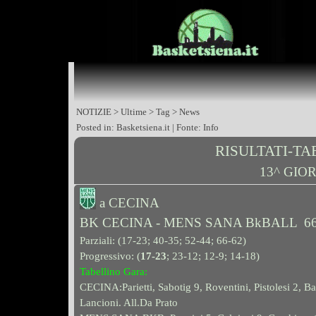
NOTIZIE > Ultime > Tag > News
Posted in: Basketsiena.it | Fonte: Info
RISULTATI-T
13^ GIOR
a CECINA
BK CECINA - MENS SANA BkBALL 66
Parziali: (
17-23
; 40-35; 52-44
; 66-62)
Progressivo: (
17-23
; 23-12; 12-9; 14-18)
Tabellino Gara:
CECINA:Parietti, Sabotig 9, Roventini, Pistolesi 2, Bar
Lancioni. All.Da Prato