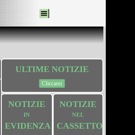
ULTIME NOTIZIE
Cliccami
NOTIZIE
NOTIZIE
IN
NEL
EVIDENZA
CASSETTO