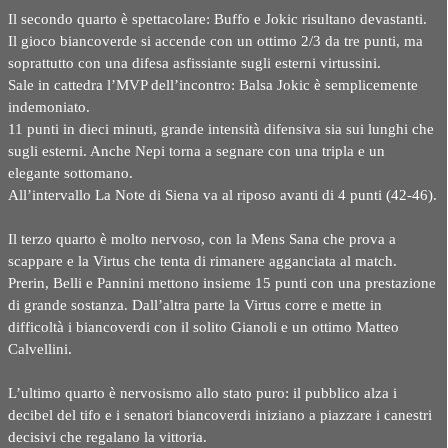
Il secondo quarto è spettacolare: Buffo e Jokic risultano devastanti.
Il gioco biancoverde si accende con un ottimo 2/3 da tre punti, ma
soprattutto con una difesa asfissiante sugli esterni virtussini.
Sale in cattedra l’MVP dell’incontro: Balsa Jokic è semplicemente
indemoniato.
11 punti in dieci minuti, grande intensità difensiva sia sui lunghi che
sugli esterni. Anche Nepi torna a segnare con una tripla e un
elegante sottomano.
All’intervallo La Note di Siena va al riposo avanti di 4 punti (42-46).
Il terzo quarto è molto nervoso, con la Mens Sana che prova a
scappare e la Virtus che tenta di rimanere agganciata al match.
Prerin, Belli e Pannini mettono insieme 15 punti con una prestazione
di grande sostanza. Dall’altra parte la Virtus corre e mette in
difficoltà i biancoverdi con il solito Gianoli e un ottimo Matteo
Calvellini.
L’ultimo quarto è nervosismo allo stato puro: il pubblico alza i
decibel del tifo e i senatori biancoverdi iniziano a piazzare i canestri
decisivi che regalano la vittoria.