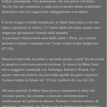
brillare pienamente. Una prestazione che non piace a Federico
Vecchi che nel commento a caldo non si mostra affatto soddisfatto
della prova dei suoi ragazzi per atteggiamento e sacrificio.
L’avvio di gara è infatti complicato: la Mens Sana fatica a trovare
ritmo, soprattutto in difesa. I 17 punti subiti nel primo quarto sono
troppi per gli standard abituali della squadra.
A trascinare i biancoverdi sono Belli, Jokic e Perin, ma il primo
periodo si chiude comunque con Torino avanti di due lunghezze
(17-19).
Durante l’intervallo tra primo e secondo quarto, coach Vecchi scuote
la squadra e arriva una piccola reazione. In attacco la Mens Sana
trova maggiore continuità con Yarbanga, Pannini e Prosek. Un
quarto vinto nei numeri, ma non nella qualità del gioco espresso.
Il primo tempo si chiude sul +10 per i padroni di casa (42-32).
Nel terzo periodo la Mens Sana prova a mantenere il ritmo del
secondo quarto, ma continua a mancare concentrazione e
condivisione del pallone in attacco. Pannini e Calviani tentano di
trascinare i compagni, ma Torino resta in partita grazie a energia e