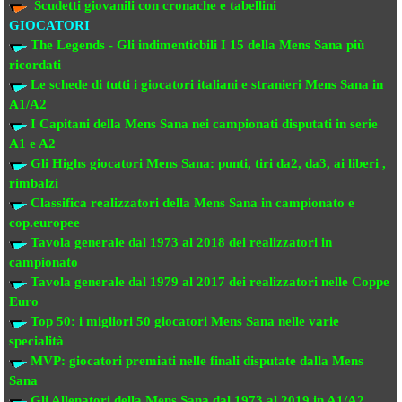
Scudetti giovanili con cronache e tabellini
GIOCATORI
The Legends - Gli indimenticbili
I 15 della Mens Sana più
ricordati
Le schede di tutti i giocatori italiani e stranieri
Mens Sana in
A1/A2
I Capitani della Mens Sana
nei campionati disputati in serie
A1 e A2
Gli Highs giocatori Mens Sana: punti, tiri da2, da3, ai liberi ,
rimbalzi
Classifica realizzatori della Mens Sana
in campionato e
cop.europee
Tavola generale dal 1973 al 2018
dei realizzatori
in
campionato
Tavola generale dal 1979 al 2017 dei realizzatori
nelle Coppe
Euro
Top 50: i migliori 50 giocatori Mens Sana
nelle varie
specialità
MVP: giocatori premiati
nelle finali disputate dalla Mens
Sana
Gli Allenatori della Mens Sana
dal 1973 al 2019 in A1/A2