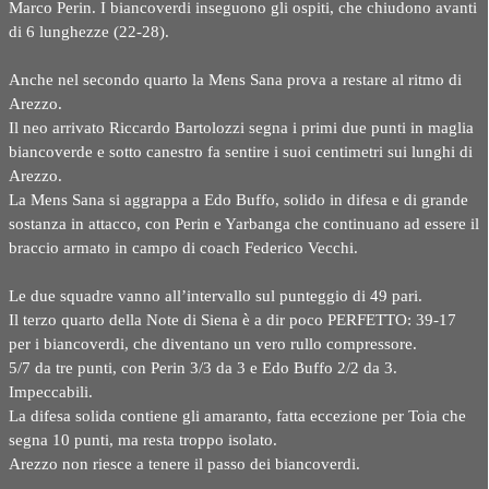
Marco Perin. I biancoverdi inseguono gli ospiti, che chiudono avanti
di 6 lunghezze (22-28).
Anche nel secondo quarto la Mens Sana prova a restare al ritmo di
Arezzo.
Il neo arrivato Riccardo Bartolozzi segna i primi due punti in maglia
biancoverde e sotto canestro fa sentire i suoi centimetri sui lunghi di
Arezzo.
La Mens Sana si aggrappa a Edo Buffo, solido in difesa e di grande
sostanza in attacco, con Perin e Yarbanga che continuano ad essere il
braccio armato in campo di coach Federico Vecchi.
Le due squadre vanno all’intervallo sul punteggio di 49 pari.
Il terzo quarto della Note di Siena è a dir poco PERFETTO: 39-17
per i biancoverdi, che diventano un vero rullo compressore.
5/7 da tre punti, con Perin 3/3 da 3 e Edo Buffo 2/2 da 3.
Impeccabili.
La difesa solida contiene gli amaranto, fatta eccezione per Toia che
segna 10 punti, ma resta troppo isolato.
Arezzo non riesce a tenere il passo dei biancoverdi.