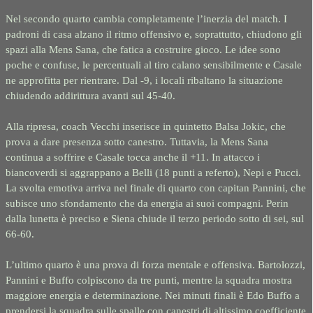
Nel secondo quarto cambia completamente l’inerzia del match. I
padroni di casa alzano il ritmo offensivo e, soprattutto, chiudono gli
spazi alla Mens Sana, che fatica a costruire gioco. Le idee sono
poche e confuse, le percentuali al tiro calano sensibilmente e Casale
ne approfitta per rientrare. Dal -9, i locali ribaltano la situazione
chiudendo addirittura avanti sul 45-40.
Alla ripresa, coach Vecchi inserisce in quintetto Balsa Jokic, che
prova a dare presenza sotto canestro. Tuttavia, la Mens Sana
continua a soffrire e Casale tocca anche il +11. In attacco i
biancoverdi si aggrappano a Belli (18 punti a referto), Nepi e Pucci.
La svolta emotiva arriva nel finale di quarto con capitan Pannini, che
subisce uno sfondamento che da energia ai suoi compagni. Perin
dalla lunetta è preciso e Siena chiude il terzo periodo sotto di sei, sul
66-60.
L’ultimo quarto è una prova di forza mentale e offensiva. Bartolozzi,
Pannini e Buffo colpiscono da tre punti, mentre la squadra mostra
maggiore energia e determinazione. Nei minuti finali è Edo Buffo a
prendersi la squadra sulle spalle con canestri di altissimo coefficiente