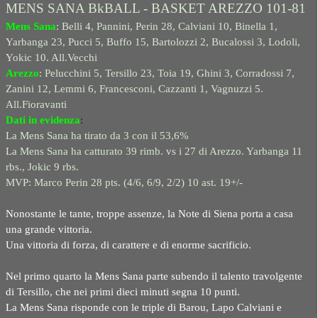
MENS SANA BkBALL - BASKET AREZZO 101-81
Mens Sana
: Belli 4, Pannini, Perin 28, Calviani 10, Binella 1,
Yarbanga 23, Pucci 5, Buffo 15, Bartolozzi 2, Bucalossi 3, Lodoli,
Yokic 10. All.Vecchi
Arezzo
: Pelucchini 5, Tersillo 23, Toia 19, Ghini 3, Corradossi 7,
Zanini 12, Lemmi 6, Francesconi, Cazzanti 1, Vagnuzzi 5.
All.Fioravanti
Dati in evidenza
:
La Mens Sana ha tirato da 3 con il 53,6%
La Mens Sana ha catturato 39 rimb. vs i 27 di Arezzo. Yarbanga 11
rbs., Jokic 9 rbs.
MVP: Marco Perin 28 pts. (4/6, 6/9, 2/2) 10 ast. 19+/-
Nonostante le tante, troppe assenze, la Note di Siena porta a casa
una grande vittoria.
Una vittoria di forza, di carattere e di enorme sacrificio.
Nel primo quarto la Mens Sana parte subendo il talento travolgente
di Tersillo, che nei primi dieci minuti segna 10 punti.
La Mens Sana risponde con le triple di Barou, Lapo Calviani e