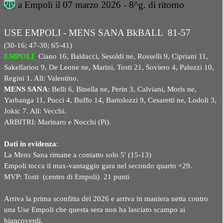
a Empoli il 07 marzo 2026 - 8^g. di ritorno
USE EMPOLI - MENS SANA BkBALL 81-57
(30-16; 47-30; 65-41)
EMPOLI
:
Ciano 16, Baldacci, Sesoldi ne, Rosselli 9, Cipriani 11,
Sakellariou 9, De Leone ne, Marini, Tosti 21, Soviero 4, Paluzzi 10,
Regini 1. All: Valentino.
MENS SANA
: Belli 6, Binella ne, Perin 3, Calviani, Moris ne,
Yarbanga 11, Pucci 4, Buffo 14, Bartolozzi 9, Cesaretti ne, Lodoli 3,
Jokic 7. All: Vecchi.
ARBITRI: Marinaro e Nocchi (Pi).
Dati in evidenza
:
La Mens Sana rimane a contatto solo 5' (15-13)
Empoli tocca il max-vantaggio gara nel secondo quarto +29.
MVP: Tosti (centro di Empoli) 21 punti
Arriva la prima sconfitta del 2026 e arriva in maniera netta contro
una Use Empoli che questa sera non ha lasciato scampo ai
biancoverdi.