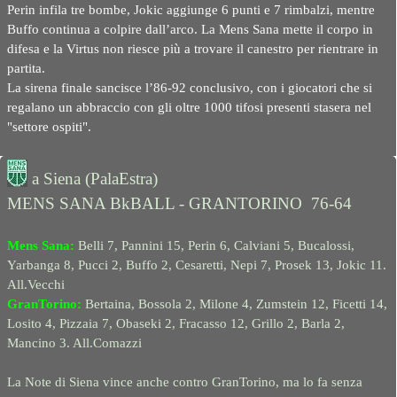
Perin infila tre bombe, Jokic aggiunge 6 punti e 7 rimbalzi, mentre
Buffo continua a colpire dall’arco. La Mens Sana mette il corpo in
difesa e la Virtus non riesce più a trovare il canestro per rientrare in
partita.
La sirena finale sancisce l’86-92 conclusivo, con i giocatori che si
regalano un abbraccio con gli oltre 1000 tifosi presenti stasera nel
"settore ospiti".
a Siena (PalaEstra)
MENS SANA BkBALL - GRANTORINO 76-64
Mens Sana:
Belli 7, Pannini 15, Perin 6, Calviani 5, Bucalossi,
Yarbanga 8, Pucci 2, Buffo 2, Cesaretti, Nepi 7, Prosek 13, Jokic 11.
All.Vecchi
GranTorino:
Bertaina, Bossola 2, Milone 4, Zumstein 12, Ficetti 14,
Losito 4, Pizzaia 7, Obaseki 2, Fracasso 12, Grillo 2, Barla 2,
Mancino 3. All.Comazzi
La Note di Siena vince anche contro GranTorino, ma lo fa senza