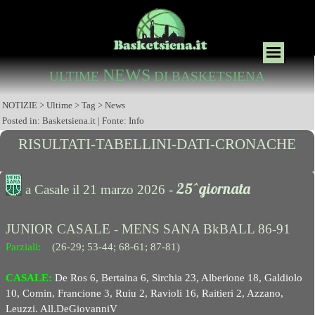
NEWS
ULTIME
DI BASKETSIENA
NOTIZIE > Ultime > Tag > News
Posted in: Basketsiena.it | Fonte: Info
RISULTATI-TABELLINI-DATI-CRONACHE
25^giornata
a Casale il 21 marzo 2026 -
JUNIOR CASALE - MENS SANA BkBALL 86-91
Parziali:
(26-29; 53-44; 68-61; 87-81)
CASALE:
De Ros 6, Bertaina 6, Sirchia 23, Alberione 18, Galdiolo
10, Comin, Francione 3, Ruiu 2, Ravioli 16, Raitieri 2, Azzano,
Leuzzi. All.DeGiovanni
V