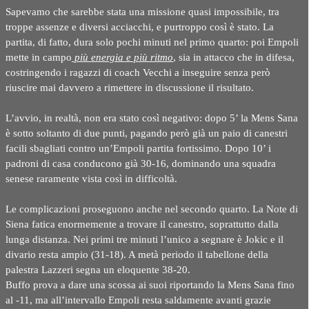
Sapevamo che sarebbe stata una missione quasi impossibile, tra
troppe assenze e diversi acciacchi, e purtroppo così è stato. La
partita, di fatto, dura solo pochi minuti nel primo quarto: poi Empoli
mette in campo
più energia e più ritmo
, sia in attacco che in difesa,
costringendo i ragazzi di coach Vecchi a inseguire senza però
riuscire mai davvero a rimettere in discussione il risultato.
L’avvio, in realtà, non era stato così negativo: dopo 5’ la Mens Sana
è sotto soltanto di due punti, pagando però già un paio di canestri
facili sbagliati contro un’Empoli partita fortissimo. Dopo 10’ i
padroni di casa conducono già 30-16, dominando una squadra
senese raramente vista così in difficoltà.
Le complicazioni proseguono anche nel secondo quarto. La Note di
Siena fatica enormemente a trovare il canestro, soprattutto dalla
lunga distanza. Nei primi tre minuti l’unico a segnare è Jokic e il
divario resta ampio (31-18). A metà periodo il tabellone della
palestra Lazzeri segna un eloquente 38-20.
Buffo prova a dare una scossa ai suoi riportando la Mens Sana fino
al -11, ma all’intervallo Empoli resta saldamente avanti grazie