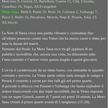
Morciano 9, Gianoli 23, Bartelloni, Guerra 12, Cini, Crocetta,
Castellino 16, Vegni. All.Evangelisti
Mens Sana
:
Belli 8, Panni 10, Perin 16, Calviani 2, Yarbanga 7,
Pucci 2, Buffo 16, Bucalossi, Moretti, Nepi 8, Prosek, Jokic 23.
All.Vecchi
La Note di Siena vince una partita vibrante e combattuta fino
all’ultimo possesso contro una Virtus che ha messo cuore e ritmo per
tutta la durata del match.
Partiamo dal finale. La Mens Sana esce tra gli applausi di un
pubblico incredibile che, ancora una volta, ha dimostrato tutto
l’attaccamento e l’amore verso questa maglia e questi giocatori.
L’avvio è caratterizzato da un ritmo basso, con entrambe le squadre
contratte e nervose. La Virtus mette subito tanta energia in campo e
Prosek è costretto a uscire per due falli già nel primo quarto.
Il parziale si sblocca con Pannini e Yarbanga che fanno esplodere il
settore biancoverde con due triple incredibili, ma la Virtus risponde
con un super Gianoli, autore di 7 punti nei primi 10 minuti. La Mens
Sana chiude il primo quarto avanti di 5 lunghezze (15-20).