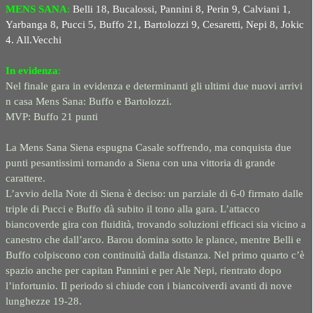
MENS SANA
:
Belli 18, Bucalossi, Pannini 8, Perin 9, Calviani 1,
Yarbanga 8, Pucci 5, Buffo 21, Bartolozzi 9, Cesaretti, Nepi 8, Jokic
4. All.Vecchi
In evidenza
:
Nel finale gara in evidenza e determinanti gli ultimi due nuovi arrivi
n casa Mens Sana: Buffo e Bartolozzi.
MVP: Buffo 21 punti
La Mens Sana Siena espugna Casale soffrendo, ma conquista due
punti pesantissimi tornando a Siena con una vittoria di grande
carattere.
L’avvio della Note di Siena è deciso: un parziale di 6-0 firmato dalle
triple di Pucci e Buffo dà subito il tono alla gara. L’attacco
biancoverde gira con fluidità, trovando soluzioni efficaci sia vicino a
canestro che dall’arco. Barou domina sotto le plance, mentre Belli e
Buffo colpiscono con continuità dalla distanza. Nel primo quarto c’è
spazio anche per capitan Pannini e per Ale Nepi, rientrato dopo
l’infortunio. Il periodo si chiude con i biancoiverdi avanti di nove
lunghezze 19-28.