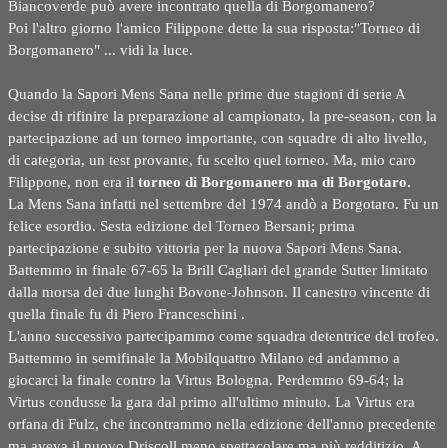
Biancoverde può avere incontrato quella di Borgomanero?
Poi l'altro giorno l'amico Filippone dette la sua risposta:"Torneo di
Borgomanero" ... vidi la luce.
Quando la Sapori Mens Sana nelle prime due stagioni di serie A
decise di rifinire la preparazione al campionato, la pre-season, con la
partecipazione ad un torneo importante, con squadre di alto livello,
di categoria, un test provante, fu scelto quel torneo. Ma, mio caro
Filippone, non era il
torneo di Borgomanero ma di Borgotaro.
La Mens Sana infatti nel settembre del 1974 andò a Borgotaro. Fu un
felice esordio. Sesta edizione del Torneo Bersani; prima
partecipazione e subito vittoria per la nuova Sapori Mens Sana.
Battemmo in finale 67-65 la Brill Cagliari del grande Sutter limitato
dalla morsa dei due lunghi Bovone-Johnson. Il canestro vincente di
quella finale fu di Piero Franceschini .
L'anno successivo partecipammo come squadra detentrice del trofeo.
Battemmo in semifinale la Mobilquattro Milano ed andammo a
giocarci la finale contro la Virtus Bologna. Perdemmo 69-64; la
Virtus condusse la gara dal primo all'ultimo minuto. La Virtus era
orfana di Fulz, che incontrammo nella edizione dell'anno precedente
ma aveva il nuovo Driscoll meno spettacolare ma più redditizio. A