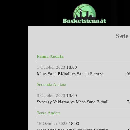
Serie
Prima Andata
1 October 2023
18:00
Mens Sana BKball vs Sancat Firenze
96-
Seconda Andata
8 October 2023
18:00
Synergy Valdarno vs Mens Sana Bkball
7
Terza Andata
15 October 2023
18:00