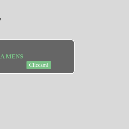
2
RA MENS
Cliccami