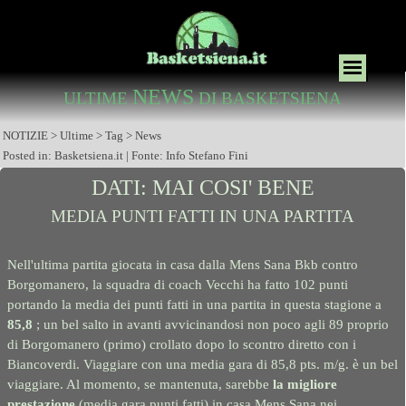
NEWS
ULTIME
DI BASKETSIENA
NOTIZIE > Ultime > Tag > News
Posted in: Basketsiena.it | Fonte: Info Stefano Fini
DATI: MAI COSI' BENE
MEDIA PUNTI FATTI IN UNA PARTITA
Nell'ultima partita giocata in casa dalla Mens Sana Bkb contro
Borgomanero, la squadra di coach Vecchi ha fatto 102 punti
portando la media dei punti fatti in una partita in questa stagione a
85,8
; un bel salto in avanti avvicinandosi non poco agli 89 proprio
di Borgomanero (primo) crollato dopo lo scontro diretto con i
Biancoverdi. Viaggiare con una media gara di 85,8 pts. m/g. è un bel
viaggiare. Al momento, se mantenuta, sarebbe
la migliore
prestazione
(media gara punti fatti) in casa Mens Sana nei