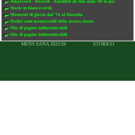
Amarcord - Ricordi - Aneddoti da fine anni '40 in poi
Storie in biancoverde
Momenti di gloria dal '74 al Duemila
Dodici anni memorabili della nostra storia
Mix di pagine indimenticabili
Mix di pagine indimenticabili
MENS SANA 2025/26
STORICO