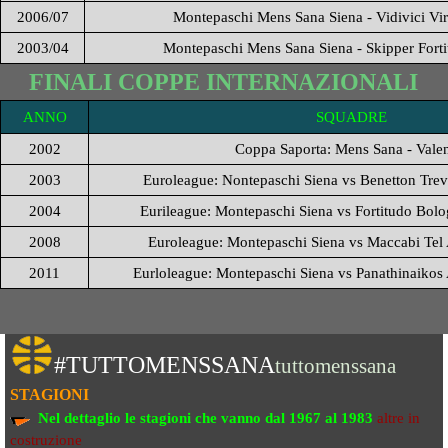
2006/07
Montepaschi Mens Sana Siena - Vidivici Vi
2003/04
Montepaschi Mens Sana Siena - Skipper Fort
FINALI COPPE INTERNAZIONALI
ANNO
SQUADRE
2002
Coppa Saporta: Mens Sana - Vale
2003
Euroleague: Nontepaschi Siena vs Benetton Tre
2004
Eurileague: Montepaschi Siena vs Fortitudo Bo
2008
Euroleague: Montepaschi Siena vs Maccabi Tel A
2011
Eurloleague: Montepaschi Siena vs Panathinaikos 
#TUTTOMENSSANA
tuttomenssana
STAGIONI
Nel dettaglio le stagioni che vanno
dal 1967 al 1983
altre in
costruzione