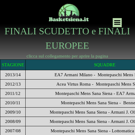
FINALI SCUDETTO e FINALI
EUROPEE
clicca sul collegamento per aprire la pagina
STAGIONE
SQUADRE
2013/14
EA7 Armani Milano - Montepaschi Mens 
2012/13
Acea Virtus Roma - Montepaschi Mens S
2011/12
Montepaschi Mens Sana Siena - EA7 Arm
2010/11
Montepaschi Mens Sana Siena - Benne
2009/10
Montepaschi Mens Sana Siena - Armani J. O
2008/09
Montepaschi Mens Sana Siena - Armani J. O
2007/08
Montepaschi Mens Sana Siena - Lottomatica